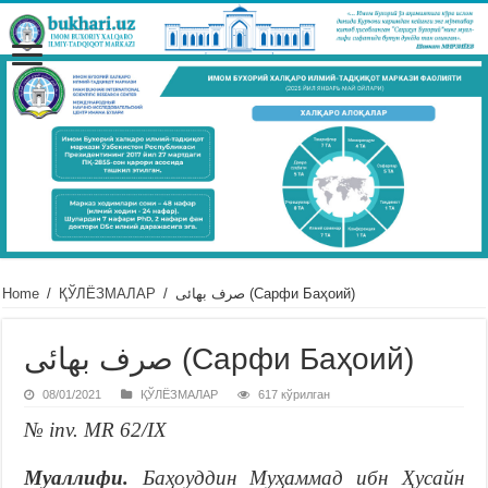
Home
/
ҚЎЛЁЗМАЛАР
/
صرف بهائى (Сарфи Баҳоий)
صرف بهائى (Сарфи Баҳоий)
08/01/2021
ҚЎЛЁЗМАЛАР
617 кўрилган
№ inv. MR 62/IX
Муаллифи.
Баҳоуддин Муҳаммад ибн Ҳусайн