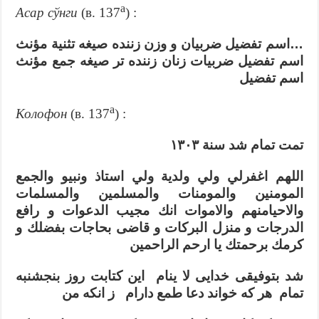
а
Асар сўнги
(в. 137
) :
…اسم تفضيل ضربيان و وزن زننده صيغه تثنية مؤنث
اسم تفضيل ضربيات زنان زننده تر صيغه جمع مؤنث
اسم تفضيل
а
Колофон
(в. 137
) :
تمت تمام شد سنة ١٣٠٣
اللهم اغفرلي ولي ولدية ولي استاذ ونبيو والجمع
المومنين والمومنات والمسلمين والمسلمات
والاحيامنهم والاموات انك مجيب الدعوات و رافع
الدرجات و منزل البركات و قاضى بحاجات بفضلك و
كرمك برحمتك يا ارحم الراحمين
شد بتوفيقى خدايى لا ينام اين كتابت روز بنجشنبه
تمام هر كه خواند دعا طمع دارام ز انكه من