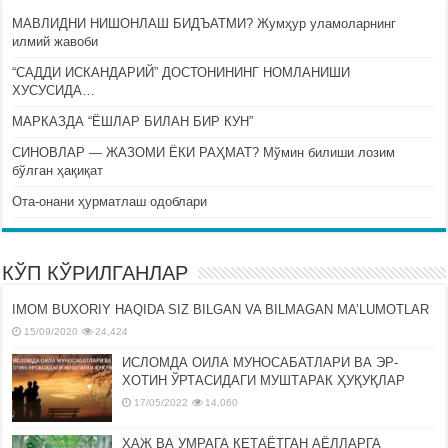
МАВЛИДНИ НИШОНЛАШ БИДЪАТМИ? Жумҳур уламоларнинг
илмий жавоби
“САДДИ ИСКАНДАРИЙ” ДОСТОНИНИНГ НОМЛАНИШИ
ХУСУСИДА…
МАРКАЗДА “ЁШЛАР БИЛАН БИР КУН”
СИНОВЛАР — ЖАЗОМИ ЁКИ РАҲМАТ? Мўмин билиши лозим
бўлган ҳақиқат
Ота-онани ҳурматлаш одоблари
КЎП КЎРИЛГАНЛАР
IMOM BUXORIY HAQIDA SIZ BILGAN VA BILMAGAN MA’LUMOTLAR
15/09/2020
24,424
ИСЛОМДА ОИЛА МУНОСАБАТЛАРИ ВА ЭР-
ХОТИН ЎРТАСИДАГИ МУШТАРАК ҲУҚУҚЛАР
17/05/2022
14,060
ҲАЖ ВА УМРАГА КЕТАЁТГАН АЁЛЛАРГА