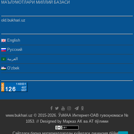
МАЪЛУМОТЛАРИ МИЛЛИЙ БАЗАСИ
old.bukhari.uz
English
Русский
العربية
Oʻzbek
www.bukhari.uz © 2015-2026. ЎзМАА Интернет-ОАВ гувоҳномаси №
1053. // Designed by
Марказ АК ва АТ бўлими
Сайтдаги барча материаллардан қуйидаги лицензия бўйича