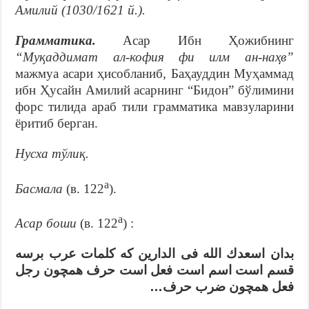
Амилий (1030/1621 й.).
Грамматика.
Асар Ибн Ҳожибнинг
“Муқаддимат ал-кофия фи илм ан-наҳв”
мажмуа асари ҳисобланиб, Баҳауддин Муҳаммад
ибн Ҳусайн Амилий асарнинг “Бидон” бўлимини
форс тилида араб тили грамматика мавзуларини
ёритиб берган.
Нусха тўлиқ.
а
Басмала
(в. 122
).
а
Асар боши
(в. 122
) :
بدان اسعدك الله فى الدارين كه كلمات عرب برسه
قسم است اسم است فعل است حرف همچون رجل
فعل همچون ضرب حرف…