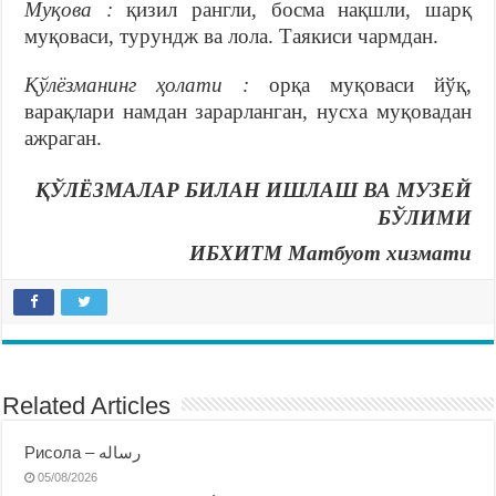
Муқова :
қизил рангли, босма нақшли, шарқ
муқоваси, турундж ва лола. Таякиси чармдан.
Қўлёзманинг ҳолати :
орқа муқоваси йўқ,
варақлари намдан зарарланган, нусха муқовадан
ажраган.
ҚЎЛЁЗМАЛАР БИЛАН ИШЛАШ ВА МУЗЕЙ
БЎЛИМИ
ИБХИТМ Матбуот хизмати
Related Articles
Рисола – رساله
05/08/2026