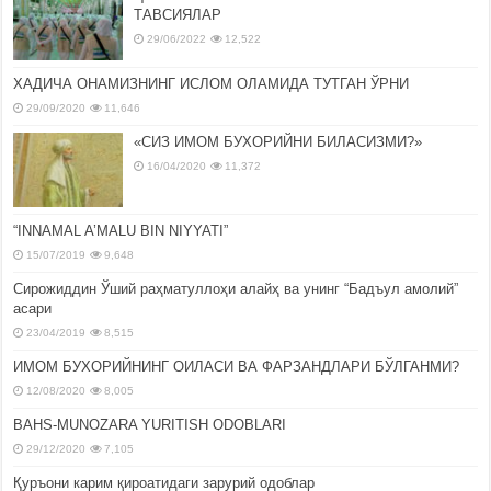
ТАВСИЯЛАР
29/06/2022
12,522
ХАДИЧА ОНАМИЗНИНГ ИСЛОМ ОЛАМИДА ТУТГАН ЎРНИ
29/09/2020
11,646
«СИЗ ИМОМ БУХОРИЙНИ БИЛАСИЗМИ?»
16/04/2020
11,372
“INNAMAL A’MALU BIN NIYYATI”
15/07/2019
9,648
Сирожиддин Ўший раҳматуллоҳи алайҳ ва унинг “Бадъул амолий”
асари
23/04/2019
8,515
ИМОМ БУХОРИЙНИНГ ОИЛАСИ ВА ФАРЗАНДЛАРИ БЎЛГАНМИ?
12/08/2020
8,005
BAHS-MUNOZARA YURITISH ODOBLARI
29/12/2020
7,105
Қуръони карим қироатидаги зарурий одоблар