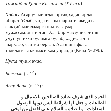
Тожиддин Ҳарос Казируний (XV аср).
Ҳадис.
Асар уч мингдан ортиқ ҳадислардан
иборат бўлиб, унда ислом шариати, ақида ва
фиқҳий масалаларга оид мавзулар
мужассамлаштирган. Ҳар бир мавзуни ёритиш
учун ўн икки бўлимга бўлиб, ҳадисларни
шарҳлаб, ёритиб берган. Асарнинг форс
тилидаги таржимаси ҳам учрайди (Кина № 296).
Нусха тўлиқ эмас
.
б
Басмала
(в. 1
).
б
Асар боши
(в. 1
) :
الحمد الذى شرف عباده الصالحين بالاعمال و
الطاعات و جعل لها شرائطا ليس دونها الوصول
للسعادات . و الصلاة و السلام على افضل من اوفى