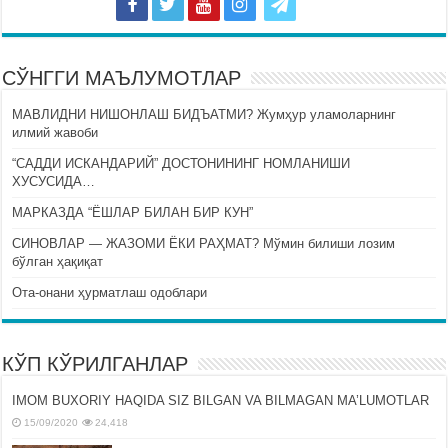
СЎНГГИ МАЪЛУМОТЛАР
МАВЛИДНИ НИШОНЛАШ БИДЪАТМИ? Жумҳур уламоларнинг
илмий жавоби
“САДДИ ИСКАНДАРИЙ” ДОСТОНИНИНГ НОМЛАНИШИ
ХУСУСИДА…
МАРКАЗДА “ЁШЛАР БИЛАН БИР КУН”
СИНОВЛАР — ЖАЗОМИ ЁКИ РАҲМАТ? Мўмин билиши лозим
бўлган ҳақиқат
Ота-онани ҳурматлаш одоблари
КЎП КЎРИЛГАНЛАР
IMOM BUXORIY HAQIDA SIZ BILGAN VA BILMAGAN MA’LUMOTLAR
15/09/2020
24,418