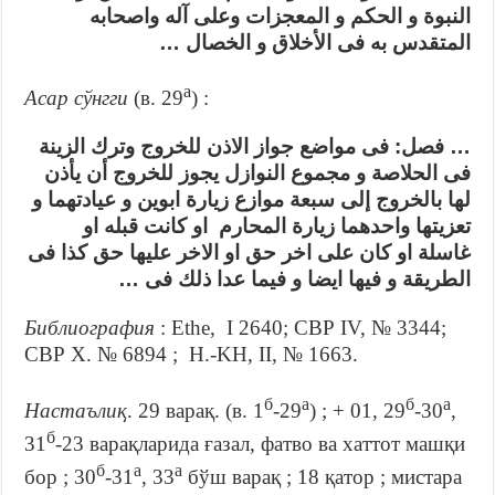
النبوة و الحكم و المعجزات وعلى آله واصحابه
المتقدس به فى الأخلاق و الخصال …
а
Асар сўнгги
(в. 29
) :
… فصل: فى مواضع جواز الاذن للخروج وترك الزينة
فى الحلاصة و مجموع النوازل يجوز للخروج أن يأذن
لها بالخروج إلى سبعة موازع زيارة ابوين و عيادتهما و
تعزيتها واحدهما زيارة المحارم او كانت قبله او
غاسلة او كان على اخر حق او الاخر عليها حق كذا فى
الطريقة و فيها ايضا و فيما عدا ذلك فى …
Библиография
: Ethe, I 2640; СВР IV, № 3344;
СВР X. № 6894 ; H.-KH, II, № 1663.
б
а
б
а
Настаълиқ
. 29 варақ. (в. 1
-29
) ; + 01, 29
-30
,
б
31
-23 варақларида ғазал, фатво ва хаттот машқи
б
а
а
бор ; 30
-31
, 33
бўш варақ ; 18 қатор ; мистара