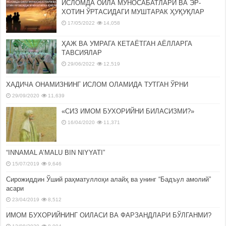
ИСЛОМДА ОИЛА МУНОСАБАТЛАРИ ВА ЭР-
ХОТИН ЎРТАСИДАГИ МУШТАРАК ҲУҚУҚЛАР
17/05/2022
14,058
ҲАЖ ВА УМРАГА КЕТАЁТГАН АЁЛЛАРГА
ТАВСИЯЛАР
29/06/2022
12,519
ХАДИЧА ОНАМИЗНИНГ ИСЛОМ ОЛАМИДА ТУТГАН ЎРНИ
29/09/2020
11,639
«СИЗ ИМОМ БУХОРИЙНИ БИЛАСИЗМИ?»
16/04/2020
11,371
“INNAMAL A’MALU BIN NIYYATI”
15/07/2019
9,646
Сирожиддин Ўший раҳматуллоҳи алайҳ ва унинг “Бадъул амолий”
асари
23/04/2019
8,512
ИМОМ БУХОРИЙНИНГ ОИЛАСИ ВА ФАРЗАНДЛАРИ БЎЛГАНМИ?