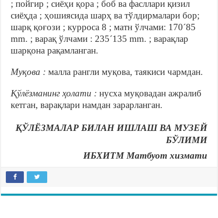
; пойгир ; сиёҳи қора ; боб ва фасллари қизил
сиёҳда ; ҳошиясида шарҳ ва тўлдирмалари бор;
шарқ қоғози ; курроса 8 ; матн ўлчами: 170´85
mm. ; варақ ўлчами : 235´135 mm. ; варақлар
шарқона рақамланган.
Муқова :
малла рангли муқова, таякиси чармдан.
Қўлёзманинг ҳолати :
нусха муқовадан ажралиб
кетган, варақлари намдан зарарланган.
ҚЎЛЁЗМАЛАР БИЛАН ИШЛАШ ВА МУЗЕЙ
БЎЛИМИ
ИБХИТМ Матбуот хизмати