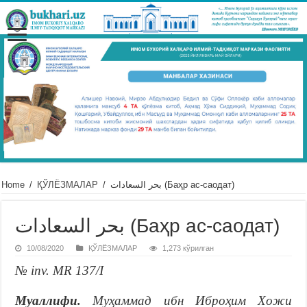
Home
/
ҚЎЛЁЗМАЛАР
/
بحر السعادات (Баҳр ас-саодат)
بحر السعادات (Баҳр ас-саодат)
10/08/2020
ҚЎЛЁЗМАЛАР
1,273 кўрилган
№ inv. MR 137/I
Муаллифи.
Муҳаммад ибн Иброҳим Хожи