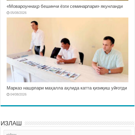
«Мовароуннаҳр бешинчи ёзги семинарлари» якунланди
05/08/2026
Марказ нашрлари маҳалла аҳлида катта қизиқиш уйғотди
04/08/2026
ИЗЛАШ