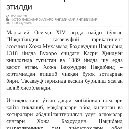
этилди
05/06/2020
ФОТО ЛАВҲАЛАР
,
ХАЛҚАРО ЯНГИЛИКЛАР
,
ЯНГИЛИКЛАР
1,683 кўрилган
Марказий Осиёда XIV асрда пайдо бўлган
“Нақшбандия” тасаввуфий тариқатининг
асосчиси Хожа Муҳаммад Баҳовуддин Нақшбанд
1318 йилда Бухоро ёнидаги Қасри Ҳиндуён
қишлоғида туғилган ва 1389 йилда шу ерда
вафот этган. Хожа Баҳоуддин Нақшбанд –
юртимиздан етишиб чиққан буюк зотлардан
бири. Тасаввуф тарихида кескин бурилиш ясаган
авлиё ҳисобланади.
Истиқлолнинг ўтган даври мобайнида номлари
қайта тикланиб, мақбаралари обод қилинган ва
хотиралари абадийлаштирилган улуғ алломалар
сингари Хожа Баҳоуддин Нақшбанд
ҳазратларининг ҳам зиёратгоҳлари обод