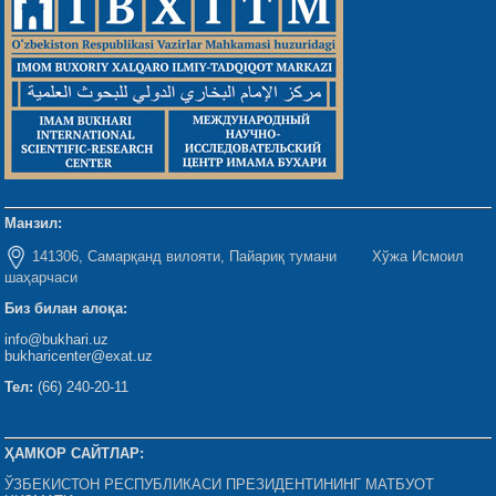
Манзил:
141306, Самарқанд вилояти, Пайариқ тумани Хўжа Исмоил
шаҳарчаси
Биз билан алоқа:
info@bukhari.uz
bukharicenter@exat.uz
Тел:
(66) 240-20-11
ҲАМКОР САЙТЛАР:
ЎЗБЕКИСТОН РЕСПУБЛИКАСИ ПРЕЗИДЕНТИНИНГ МАТБУОТ