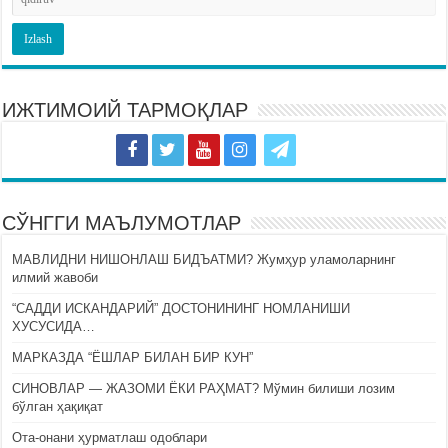
ИЖТИМОИЙ ТАРМОҚЛАР
СЎНГГИ МАЪЛУМОТЛАР
МАВЛИДНИ НИШОНЛАШ БИДЪАТМИ? Жумҳур уламоларнинг
илмий жавоби
“САДДИ ИСКАНДАРИЙ” ДОСТОНИНИНГ НОМЛАНИШИ
ХУСУСИДА…
МАРКАЗДА “ЁШЛАР БИЛАН БИР КУН”
СИНОВЛАР — ЖАЗОМИ ЁКИ РАҲМАТ? Мўмин билиши лозим
бўлган ҳақиқат
Ота-онани ҳурматлаш одоблари