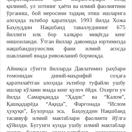
қилиниб, ул зотнинг ҳаёти ва илмий фаолиятини
ўрганиш, бой меросини тадқиқ этиш ишларига
алоҳида эътибор қаратилди. 1993 йилда Хожа
Баҳоуддин Нақшбанд таваллудининг 675
йиллиги илк бор халқаро миқёсда кенг
нишонланди. Ўтган йиллар давомида юртимизда
нақшбандшунослик фани илмий асосда
шаклланиб янада ривожланиб бормоқда.
Айниқса сўнгги йилларда Давлатимиз раҳбари
томонидан диний-маърифий соҳага
қаратилаётган алоҳида эътибор туфайли ушбу
ишлар кўлами янада кенг қулоч ёйди. Охирги уч
йилда Самарқандда “Ҳадис” ва “Калом”,
Қашқадарёда “Ақида”, Фарғонада “Ислом
ҳуқуқи”, Бухорода эса, Баҳоуддин Нақшбанд
тасаввуф илмий мактаблари фаолияти йўлга
қўйилди. Бугунги кунда ушбу илмий мактаблар