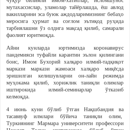
чуқур билимли имом-хатиблар, исломшунос
мутахассислар, уламолар тайёрлашда, ёш авлод
вакилларини эса буюк аждодларимизнинг бебаҳо
меросига ҳурмат ва соғлом эътиқод руҳида
тарбиялашни ўз олдига мақсад қилиб, самарали
фаолият юритмоқда.
Айни кунларда юртимизда коронавирус
пандемияси туфайли карантин эълон қилингани
боис, Имом Бухорий халқаро илмий-тадқиқот
маркази маркази жамоаси халқаро миқёсда
эришилган келишувларни он-лайн режимда
муҳокама қилиб, хорижлик таниқли олимлар
иштирокида илмий-семинарлар ўтказиб
келмоқда.
4 июнь куни бўлиб ўтган Нақшбандия ва
тасаввуф илмлари бўйича таниқли олим,
Туркиянинг Мармара университети профессори