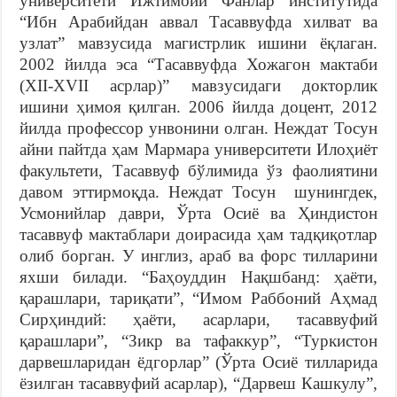
университети Ижтимоий Фанлар институтида
“Ибн Арабийдан аввал Тасаввуфда хилват ва
узлат” мавзусида магистрлик ишини ёқлаган.
2002 йилда эса “Тасаввуфда Хожагон мактаби
(XII-XVII асрлар)” мавзусидаги докторлик
ишини ҳимоя қилган. 2006 йилда доцент, 2012
йилда профессор унвонини олган. Неждат Тосун
айни пайтда ҳам Мармара университети Илоҳиёт
факультети, Тасаввуф бўлимида ўз фаолиятини
давом эттирмоқда. Неждат Тосун шунингдек,
Усмонийлар даври, Ўрта Осиё ва Ҳиндистон
тасаввуф мактаблари доирасида ҳам тадқиқотлар
олиб борган. У инглиз, араб ва форс тилларини
яхши билади. “Баҳоуддин Нақшбанд: ҳаёти,
қарашлари, тариқати”, “Имом Раббоний Аҳмад
Сирҳиндий: ҳаёти, асарлари, тасаввуфий
қарашлари”, “Зикр ва тафаккур”, “Туркистон
дарвешларидан ёдгорлар” (Ўрта Осиё тилларида
ёзилган тасаввуфий асарлар), “Дарвеш Кашкулу”,