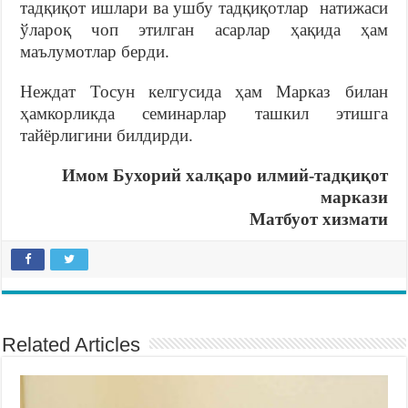
тадқиқот ишлари ва ушбу тадқиқотлар натижаси
ўлароқ чоп этилган асарлар ҳақида ҳам
маълумотлар берди.
Неждат Тосун келгусида ҳам Марказ билан
ҳамкорликда семинарлар ташкил этишга
тайёрлигини билдирди.
Имом Бухорий халқаро илмий-тадқиқот
маркази
Матбуот хизмати
Related Articles