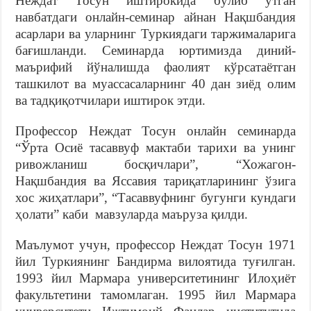
Неждат Тосун иштирокида бўлиб ўтган
навбатдаги онлайн-семинар айнан Нақшбандия
асарлари ва уларнинг Туркиядаги таржималарига
бағишланди. Семинарда юртимизда диний-
маърифий йўналишда фаолият кўрсатаётган
ташкилот ва муассасаларнинг 40 дан зиёд олим
ва тадқиқотчилари иштирок этди.
Профессор Неждат Тосун онлайн семинарда
“Ўрта Осиё тасаввуф мактаби тарихи ва унинг
ривожланиш босқичлари”, “Хожагон-
Нақшбандия ва Яссавия тариқатларининг ўзига
хос жиҳатлари”, “Тасаввуфнинг бугунги кундаги
ҳолати” каби мавзуларда маъруза қилди.
Маълумот учун, профессор Неждат Тосун 1971
йил Туркиянинг Бандирма вилоятида туғилган.
1993 йил Мармара университетининг Илоҳиёт
факультетини тамомлаган. 1995 йил Мармара