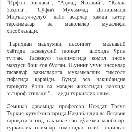
“Ирфон боғчаси”, “Аҳмад Яссавий”, “Қаҳва
баҳона”, “Сўфий Муҳаммад Донишманд
Миръатул-қулуб” каби асарлар ҳамда қатор
таржималар ва мақолалар муаллифи
ҳисобланади.
“Тарихдан маълумки, инсоният маънавий
ҳаётида тасаввуфий тариқат алоҳида ўрин
тутган. Тасаввуф таълимотида комил инсон
мавзуси бош ғоя бўлган. Шунинг учун инсонлар
тасаввуф вакилларига мукаммаллик тимсоли
сифатида қарайди. Бунда эса нақшбандия
тариқати ўрни ва мавқеи жиҳатидан алоҳида
эътироф этилади.”, – деди туркиялик олим.
Семинар давомида профессор Неждат Тосун
Туркия кутубхоналарида Нақшбандия ва Яссавия
тариқатига оид сақланаётган қўлёзма манбалар,
туркиялик олимлар томонидан олиб борилган