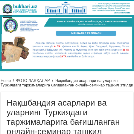
Home
/
ФОТО ЛАВҲАЛАР
/
Нақшбандия асарлари ва уларнинг
Туркиядаги таржималарига бағишланган онлайн-семинар ташкил этилди
Нақшбандия асарлари ва
уларнинг Туркиядаги
таржималарига бағишланган
онлайн-семинар ташкил