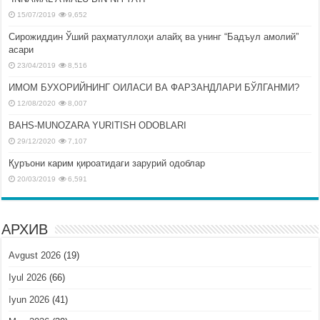
15/07/2019
9,652
Сирожиддин Ўший раҳматуллоҳи алайҳ ва унинг “Бадъул амолий”
асари
23/04/2019
8,516
ИМОМ БУХОРИЙНИНГ ОИЛАСИ ВА ФАРЗАНДЛАРИ БЎЛГАНМИ?
12/08/2020
8,007
BAHS-MUNOZARA YURITISH ODOBLARI
29/12/2020
7,107
Қуръони карим қироатидаги зарурий одоблар
20/03/2019
6,591
АРХИВ
Avgust 2026
(19)
Iyul 2026
(66)
Iyun 2026
(41)