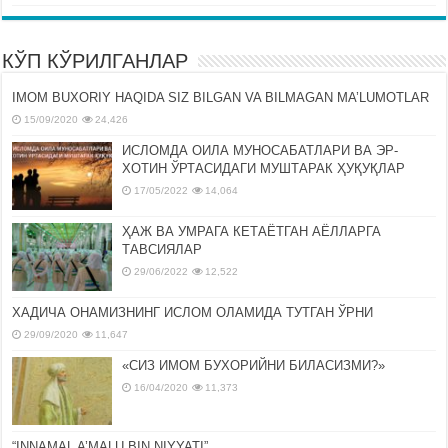
КЎП КЎРИЛГАНЛАР
IMOM BUXORIY HAQIDA SIZ BILGAN VA BILMAGAN MA’LUMOTLAR
15/09/2020
24,426
ИСЛОМДА ОИЛА МУНОСАБАТЛАРИ ВА ЭР-
ХОТИН ЎРТАСИДАГИ МУШТАРАК ҲУҚУҚЛАР
17/05/2022
14,064
ҲАЖ ВА УМРАГА КЕТАЁТГАН АЁЛЛАРГА
ТАВСИЯЛАР
29/06/2022
12,522
ХАДИЧА ОНАМИЗНИНГ ИСЛОМ ОЛАМИДА ТУТГАН ЎРНИ
29/09/2020
11,647
«СИЗ ИМОМ БУХОРИЙНИ БИЛАСИЗМИ?»
16/04/2020
11,373
“INNAMAL A’MALU BIN NIYYATI”