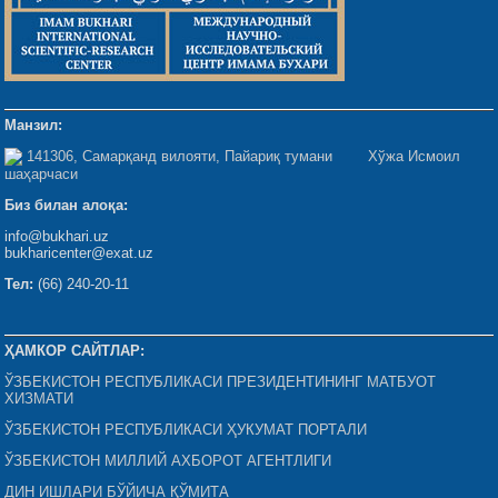
Манзил:
141306, Самарқанд вилояти, Пайариқ тумани Хўжа Исмоил
шаҳарчаси
Биз билан алоқа:
info@bukhari.uz
bukharicenter@exat.uz
Тел:
(66) 240-20-11
ҲАМКОР САЙТЛАР:
ЎЗБЕКИСТОН РЕСПУБЛИКАСИ ПРЕЗИДЕНТИНИНГ МАТБУОТ
ХИЗМАТИ
ЎЗБЕКИСТОН РЕСПУБЛИКАСИ ҲУКУМАТ ПОРТАЛИ
ЎЗБЕКИСТОН МИЛЛИЙ АХБОРОТ АГЕНТЛИГИ
ДИН ИШЛАРИ БЎЙИЧА ҚЎМИТА