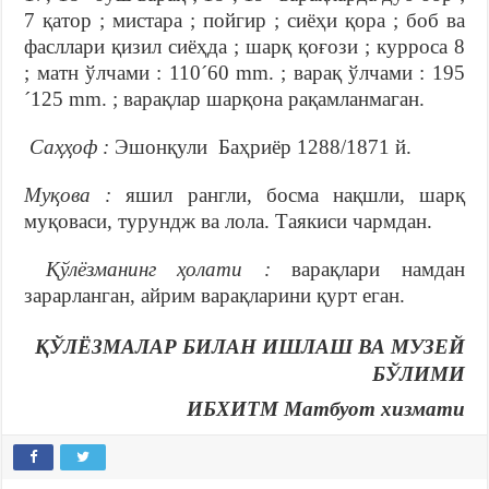
7 қатор ; мистара ; пойгир ; сиёҳи қора ; боб ва
фасллари қизил сиёҳда ; шарқ қоғози ; курроса 8
; матн ўлчами : 110´60 mm. ; варақ ўлчами : 195
´125 mm. ; варақлар шарқона рақамланмаган.
Саҳҳоф :
Эшонқули Баҳриёр 1288/1871 й.
Муқова :
яшил рангли, босма нақшли, шарқ
муқоваси, турундж ва лола. Таякиси чармдан.
Қўлёзманинг ҳолати :
варақлари намдан
зарарланган, айрим варақларини қурт еган.
ҚЎЛЁЗМАЛАР БИЛАН ИШЛАШ ВА МУЗЕЙ
БЎЛИМИ
ИБХИТМ Матбуот хизмати