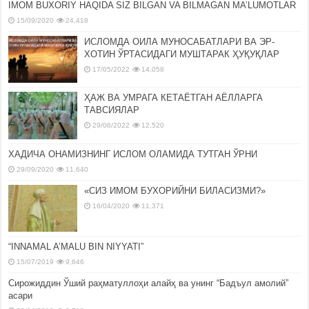
IMOM BUXORIY HAQIDA SIZ BILGAN VA BILMAGAN MA’LUMOTLAR
15/09/2020
24,418
ИСЛОМДА ОИЛА МУНОСАБАТЛАРИ ВА ЭР-
ХОТИН ЎРТАСИДАГИ МУШТАРАК ҲУҚУҚЛАР
17/05/2022
14,058
ҲАЖ ВА УМРАГА КЕТАЁТГАН АЁЛЛАРГА
ТАВСИЯЛАР
29/06/2022
12,520
ХАДИЧА ОНАМИЗНИНГ ИСЛОМ ОЛАМИДА ТУТГАН ЎРНИ
29/09/2020
11,640
«СИЗ ИМОМ БУХОРИЙНИ БИЛАСИЗМИ?»
16/04/2020
11,371
“INNAMAL A’MALU BIN NIYYATI”
15/07/2019
9,646
Сирожиддин Ўший раҳматуллоҳи алайҳ ва унинг “Бадъул амолий”
асари