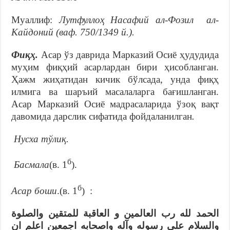
Муаллиф:
Лутфуллоҳ Насафий ал-Фозил ал-
Кайдоний (ваф. 750/1349 й.).
Фиқҳ.
Асар ўз даврида Марказий Осиё ҳудудида
муҳим фиқҳий асарлардан бири ҳисобланган.
Ҳажм жиҳатидан кичик бўлсада, унда фиқҳ
илмига ва шаръий масалаларга бағишланган.
Асар Марказий Осиё мадрасаларида ўзоқ вақт
давомида дарслик сифатида фойдаланилган
.
Нусха тўлиқ.
б
Басмала
(в. 1
).
б
Асар боши
.(в. 1
) :
الحمد لله رب العالمين و العاقبة للمتقين والصلوة
والسلام على رسوله وآله واصحابه اجمعين اعلم ان