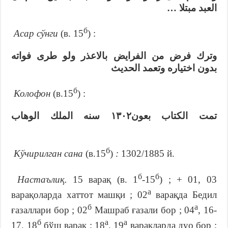
العبد مبتلا …
б
Асар сўнги
(в. 15
) :
وترك فرض من الفرايض بالاعذر ولو طرى فواته
بدون اختياره وتعمد الحديث
б
Колофон
(в.15
) :
تمت الكتاب بعون۱۳٠۲ سنه الملك الوهاب
б
Кўчирилган сана
(в.15
)
:
1302/1885 й.
б
б
Настаълиқ.
15 варақ (в. 1
-15
) ; + 01, 03
а
варақоларда хаттот машқи ; 02
варақда Бедил
б
а
ғазаллари бор ; 02
Машраб ғазали бор ; 04
, 16-
б
а
а
17, 18
бўш варақ ; 18
, 19
варақларда дуо бор ;