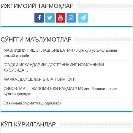
ИЖТИМОИЙ ТАРМОҚЛАР
СЎНГГИ МАЪЛУМОТЛАР
МАВЛИДНИ НИШОНЛАШ БИДЪАТМИ? Жумҳур уламоларнинг
илмий жавоби
“САДДИ ИСКАНДАРИЙ” ДОСТОНИНИНГ НОМЛАНИШИ
ХУСУСИДА…
МАРКАЗДА “ЁШЛАР БИЛАН БИР КУН”
СИНОВЛАР — ЖАЗОМИ ЁКИ РАҲМАТ? Мўмин билиши лозим
бўлган ҳақиқат
Ота-онани ҳурматлаш одоблари
КЎП КЎРИЛГАНЛАР