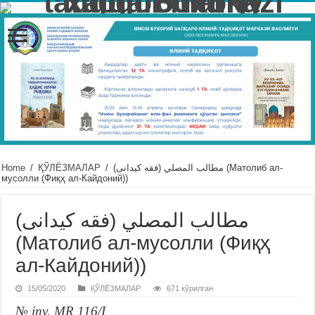
Home
/
ҚЎЛЁЗМАЛАР
/
(مطالب المصلي (فقه كيدانى (Матолиб ал-
мусолли (Фиқҳ ал-Кайдоний))
(مطالب المصلي (فقه كيدانى
(Матолиб ал-мусолли (Фиқҳ
ал-Кайдоний))
15/05/2020
ҚЎЛЁЗМАЛАР
671 кўрилган
№ inv. MR 116/I