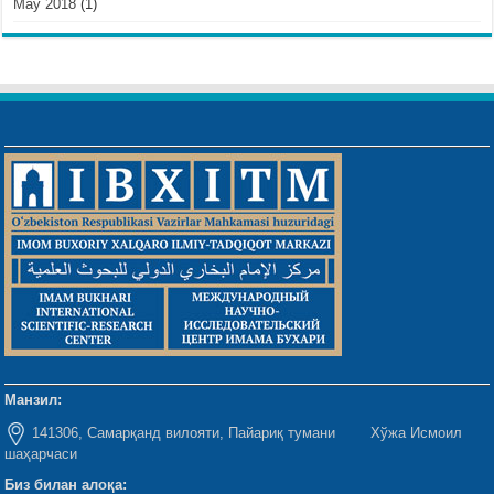
May 2018
(1)
Манзил:
141306, Самарқанд вилояти, Пайариқ тумани Хўжа Исмоил
шаҳарчаси
Биз билан алоқа: