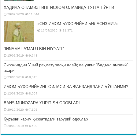
ХАДИЧА ОНАМИЗНИНГ ИСЛОМ ОЛАМИДА ТУТГАН ЎРНИ
29/09/2020
11,644
«СИЗ ИМОМ БУХОРИЙНИ БИЛАСИЗМИ?»
16/04/2020
11,371
“INNAMAL A’MALU BIN NIYYATI”
15/07/2019
9,648
Сирожиддин Ўший раҳматуллоҳи алайҳ ва унинг “Бадъул амолий”
асари
23/04/2019
8,515
ИМОМ БУХОРИЙНИНГ ОИЛАСИ ВА ФАРЗАНДЛАРИ БЎЛГАНМИ?
12/08/2020
8,004
BAHS-MUNOZARA YURITISH ODOBLARI
29/12/2020
7,105
Қуръони карим қироатидаги зарурий одоблар
20/03/2019
6,590