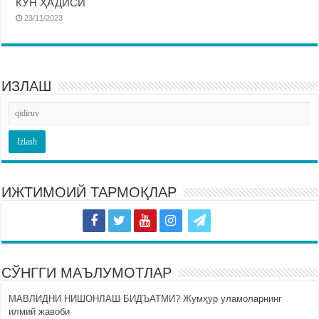
КУН ҲАДИСИ
23/11/2023
ИЗЛАШ
ИЖТИМОИЙ ТАРМОҚЛАР
СЎНГГИ МАЪЛУМОТЛАР
МАВЛИДНИ НИШОНЛАШ БИДЪАТМИ? Жумҳур уламоларнинг
илмий жавоби