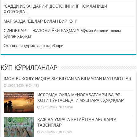
“САДДИ ИСКАНДАРИЙ” ДОСТОНИНИНГ НОМЛАНИШИ
ХУСУСИДА…
МАРКАЗДА “ЁШЛАР БИЛАН БИР КУН”
СИНОВЛАР — ЖАЗОМИ ЁКИ РАҲМАТ? Мўмин билиши лозим
бўлган ҳақиқат
Ота-онани ҳурматлаш одоблари
КЎП КЎРИЛГАНЛАР
IMOM BUXORIY HAQIDA SIZ BILGAN VA BILMAGAN MA’LUMOTLAR
15/09/2020
24,423
ИСЛОМДА ОИЛА МУНОСАБАТЛАРИ ВА ЭР-
ХОТИН ЎРТАСИДАГИ МУШТАРАК ҲУҚУҚЛАР
17/05/2022
14,059
ҲАЖ ВА УМРАГА КЕТАЁТГАН АЁЛЛАРГА
ТАВСИЯЛАР
29/06/2022
12,521