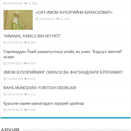
29/09/2020
11,652
«СИЗ ИМОМ БУХОРИЙНИ БИЛАСИЗМИ?»
16/04/2020
11,379
“INNAMAL A’MALU BIN NIYYATI”
15/07/2019
9,660
Сирожиддин Ўший раҳматуллоҳи алайҳ ва унинг “Бадъул амолий”
асари
23/04/2019
8,524
ИМОМ БУХОРИЙНИНГ ОИЛАСИ ВА ФАРЗАНДЛАРИ БЎЛГАНМИ?
12/08/2020
8,015
BAHS-MUNOZARA YURITISH ODOBLARI
29/12/2020
7,113
Қуръони карим қироатидаги зарурий одоблар
20/03/2019
6,595
АРХИВ