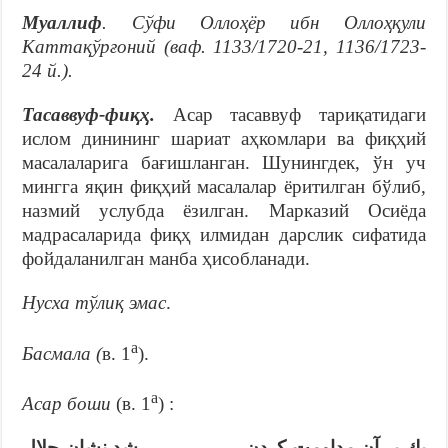
Муаллиф
. Сўфи Оллоҳёр ибн Оллоҳқули
Каттақўрғоний
(
ваф.
1133/1720-21, 1136/1723-
24
й.
).
Тасаввуф-фиқҳ.
Асар тасаввуф тариқатидаги
ислом динининг шариат аҳкомлари ва фиқҳий
масалаларига бағишланган. Шунингдек, ўн уч
мингга яқин фиқҳий масалалар ёритилган бўлиб,
назмий услубда ёзилган. Марказий Осиёда
мадрасаларида фиқҳ илмидан дарслик сифатида
фойдаланилган манба ҳисобланади.
Нусха тўлиқ эмас
.
а
Басмала (
в. 1
).
а
Асар боши
(в. 1
) :
يك بر آن مداومت كردن شد نشان حلال