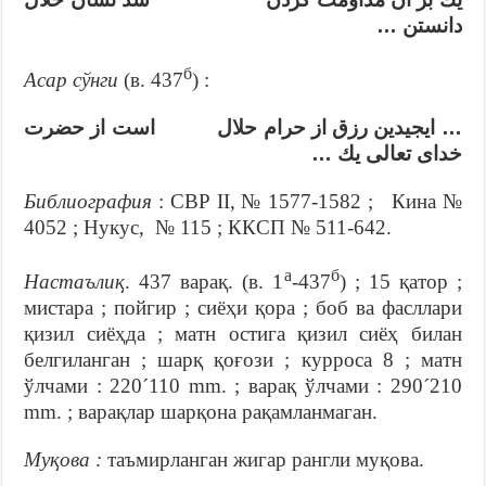
دانستن …
б
Асар сўнги
(в. 437
) :
… ايجيدين رزق از حرام حلال است از حضرت
خداى تعالى يك …
Библиография
: СВР II, № 1577-1582 ; Кина №
4052 ; Нукус, № 115 ; ККСП № 511-642.
а
б
Настаълиқ
. 437 варақ. (в. 1
-437
) ; 15 қатор ;
мистара ; пойгир ; сиёҳи қора ; боб ва фасллари
қизил сиёҳда ; матн остига қизил сиёҳ билан
белгиланган ; шарқ қоғози ; курроса 8 ; матн
ўлчами : 220´110 mm. ; варақ ўлчами : 290´210
mm. ; варақлар шарқона рақамланмаган.
Муқова :
таъмирланган жигар рангли муқова.