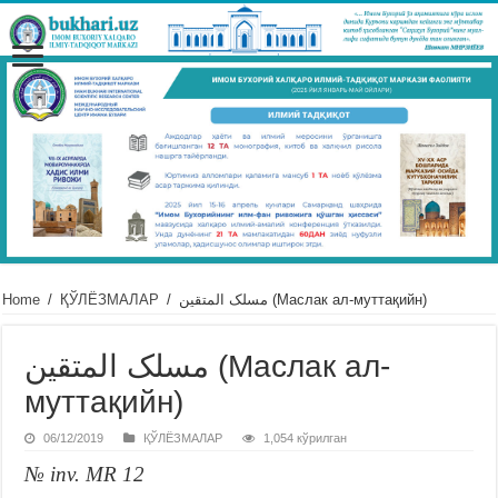
Home
/
ҚЎЛЁЗМАЛАР
/
مسلک المتقین (Маслак ал-муттақийн)
مسلک المتقین (Маслак ал-
муттақийн)
06/12/2019
ҚЎЛЁЗМАЛАР
1,054 кўрилган
№ inv. MR 12