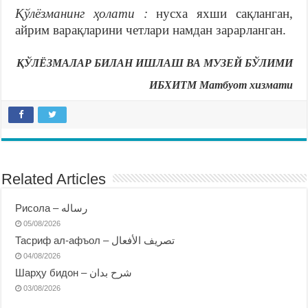
Қўлёзманинг ҳолати :
нусха яхши сақланган,
айрим варақларини четлари намдан зарарланган.
ҚЎЛЁЗМАЛАР БИЛАН ИШЛАШ ВА МУЗЕЙ БЎЛИМИ
ИБХИТМ Матбуот хизмати
Related Articles
Рисола – رساله
05/08/2026
Тасриф ал-афъол – تصريف الأفعال
04/08/2026
Шарҳу бидон – شرح بدان
03/08/2026