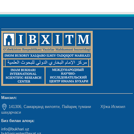
Манзил:
141306, Самарқанд вилояти, Пайариқ тумани Хўжа Исмоил
шаҳарчаси
Биз билан алоқа:
info@bukhari.uz
bukharicenter@exat.uz