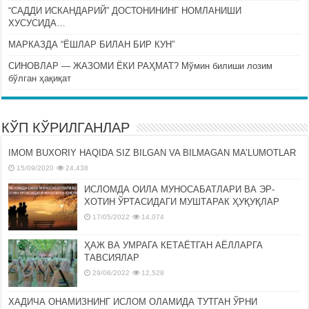
“САДДИ ИСКАНДАРИЙ” ДОСТОНИНИНГ НОМЛАНИШИ
ХУСУСИДА…
МАРКАЗДА “ЁШЛАР БИЛАН БИР КУН”
СИНОВЛАР — ЖАЗОМИ ЁКИ РАҲМАТ? Мўмин билиши лозим
бўлган ҳақиқат
КЎП КЎРИЛГАНЛАР
IMOM BUXORIY HAQIDA SIZ BILGAN VA BILMAGAN MA’LUMOTLAR
15/09/2020
24,438
ИСЛОМДА ОИЛА МУНОСАБАТЛАРИ ВА ЭР-
ХОТИН ЎРТАСИДАГИ МУШТАРАК ҲУҚУҚЛАР
17/05/2022
14,074
ҲАЖ ВА УМРАГА КЕТАЁТГАН АЁЛЛАРГА
ТАВСИЯЛАР
29/06/2022
12,528
ХАДИЧА ОНАМИЗНИНГ ИСЛОМ ОЛАМИДА ТУТГАН ЎРНИ