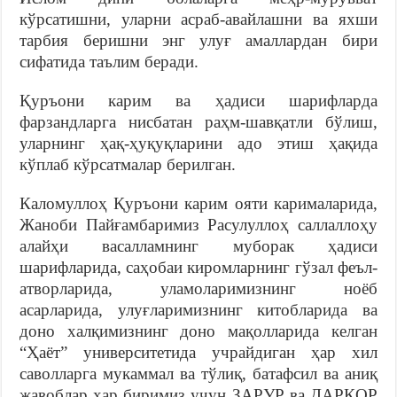
кўрсатишни, уларни асраб-авайлашни ва яхши
тарбия беришни энг улуғ амаллардан бири
сифатида таълим беради.
Қуръони карим ва ҳадиси шарифларда
фарзандларга нисбатан раҳм-шавқатли бўлиш,
уларнинг ҳақ-ҳуқуқларини адо этиш ҳақида
кўплаб кўрсатмалар берилган.
Каломуллоҳ Қуръони карим ояти карималарида,
Жаноби Пайғамбаримиз Расулуллоҳ саллаллоҳу
алайҳи васалламнинг муборак ҳадиси
шарифларида, саҳобаи киромларнинг гўзал феъл-
атворларида, уламоларимизнинг ноёб
асарларида, улуғларимизнинг китобларида ва
доно халқимизнинг доно мақолларида келган
“Ҳаёт” университетида учрайдиган ҳар хил
саволларга мукаммал ва тўлиқ, батафсил ва аниқ
жавоблар ҳар биримиз учун ЗАРУР ва ДАРКОР