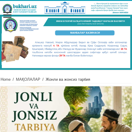
Home
/
МАҚОЛАЛАР
/
Жонли ва жонсиз тарбия