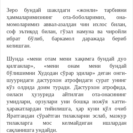
Зеро бундай шаклдаги «жонли» тарбияни
ҳаммаларимизнинг ота-боболаримиз, она-
момоларимиз аввал-азалдан чин ихлос билан,
соф эътиқод билан, гўзал намуна ва чиройли
ибрат бўлиб, баркамол даражада бериб
келишган.
Шунда «мени отам мени хақимга бундай дуо
қилганлар», «мени онам мени бундай
бўлишимни Худодан сўрар эдилар» деган онги-
шууридаги дастурхон атрофидаги сурат унинг
кўз олдида доим туради. Дастурхон атрофида,
оиласи ҳузурида айтилган ота-онасининг
умидлари, орзулари уни бошқа ножўя хатти-
ҳаракатлардан тийилишга, ҳар куни қўл очиб
Яратгандан сўраётган тилакларни эслаб, мазкур
тилакларга мос келмайдиган ишлардан
сақланишга ундайди.