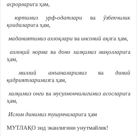
асрорлари
га ҳам,

юртимиз урф-одатлари
ва
ўзбекчилик
қоидалари
га ҳам,

маданиятимиз ахлоқлари
ва
инсоний ақл
га ҳам,

ахлоқий норма
ва
доно халқимиз мақоллари
га
ҳам,

миллий анъаналаримиз
ва
диний
қадриятларимиз
га ҳам,

халқимиз онги
ва
мусулмончилигимиз асослари
га
ҳам,

Ислом динимиз тушунчалари
га ҳам
МУТЛАҚО зид эканлигини унутмайлик!