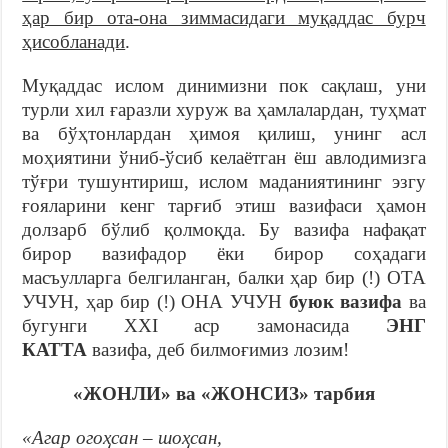
ҳар бир ота-она зиммасидаги муқаддас бурч
ҳисобланади
.
Муқаддас ислом динимизни пок сақлаш, уни
турли хил ғаразли хуруж ва ҳамлалардан, туҳмат
ва бўҳтонлардан ҳимоя қилиш, унинг асл
моҳиятини ўниб-ўсиб келаётган ёш авлодимизга
тўғри тушунтириш, ислом маданиятининг эзгу
ғояларини кенг тарғиб этиш вазифаси ҳамон
долзарб бўлиб қолмоқда. Бу вазифа нафақат
бирор вазифадор ёки бирор соҳадаги
масъулларга белгиланган, балки ҳар бир (!) ОТА
УЧУН, ҳар бир (!) ОНА УЧУН
буюк вазифа
ва
бугунги XXI аср замонасида
ЭНГ
КАТТА
вазифа, деб билмоғимиз лозим!
«ЖОНЛИ» ва «ЖОНСИЗ» тарбия
«
Агар огоҳсан – шоҳсан,