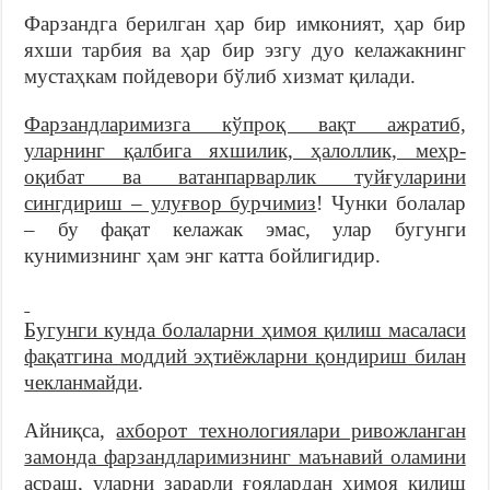
Фарзандга берилган ҳар бир имконият, ҳар бир
яхши тарбия ва ҳар бир эзгу дуо келажакнинг
мустаҳкам пойдевори бўлиб хизмат қилади.
Фарзандларимизга кўпроқ вақт ажратиб,
уларнинг қалбига яхшилик, ҳалоллик, меҳр-
оқибат ва ватанпарварлик туйғуларини
сингдириш – улуғвор бурчимиз
! Чунки болалар
– бу фақат келажак эмас, улар бугунги
кунимизнинг ҳам энг катта бойлигидир.
Бугунги кунда болаларни ҳимоя қилиш масаласи
фақатгина моддий эҳтиёжларни қондириш билан
чекланмайди
.
Айниқса,
ахборот технологиялари ривожланган
замонда фарзандларимизнинг маънавий оламини
асраш, уларни зарарли ғоялардан ҳимоя қилиш