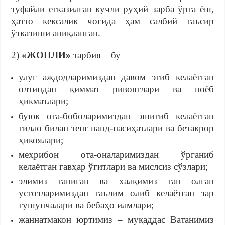
туфайли етказилган кучли руҳий зарба ўрта ёш,
ҳатто кексалик чоғида ҳам салбий таъсир
ўтказиши аниқланган.
2)
«ЖОНЛИ»
тарбия
– бу
улуғ аждодларимиздан давом этиб келаётган
олтиндан қиммат ривоятлари ва ноёб
ҳикматлари;
буюк ота-боболаримиздан эшитиб келаётган
тилло билан тенг панд-насиҳатлари ва бетакрор
ҳикоялари;
меҳрибон ота-оналаримиздан ўрганиб
келаётган гавҳар ўгитлари ва мислсиз сўзлари;
элимиз таниган ва халқимиз тан олган
устозларимиздан таълим олиб келаётган зар
тушунчалари ва бебаҳо илмлари;
жаннатмакон юртимиз – муқаддас Ватанимиз