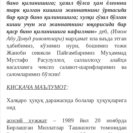
бино қилинишига; ҳазил бўлса ҳам ёлғонни
тарк қилган кишига жаннатнинг ўртасида
бир қаср бино қилинишига; хулқи гўзал бўлган
киши учун эса жаннатнинг юқорисида бир
қаср бино қилинишига кафилман»
деб,
(Имом
Абу Довуд ривоятлари)
марҳамат ила ваъда этган
ҳабибимиз, кўзимиз нури, бошимиз тожи
Жаноби севикли Пайғамбаримиз Муҳаммад
Мустафо Расулуллоҳ саллаллоҳу алайҳи
васалламга чексиз салавот-шарифларимиз ва
саломларимиз бўлсин!
ҚИСҚАЧА МАЪЛУМОТ
:
Халқаро ҳуқуқ даражасида болалар ҳуқуқларига
оид
асосий ҳужжат
– 1989 йил 20 ноябрда
Бирлашган Миллатлар Ташкилоти томонидан