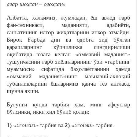
агар шоҳсан – огоҳсан
»
Албатта, халқимиз, жумладан, ёш авлод ғарб
фан-техникаси, маданияти, адабиёти,
санъатининг илғор жиҳатларини инкор этмайди.
Бироқ Ғарбда дин ва одобга зид бўлган
қарашларнинг кўпчиликка сингдирилиши
оқибатида юзага келган «оммавий маданият»
тушунчасини ғарб зиёлиларининг ўзи «ғарбнинг
муаммоси» сифатида баҳолаётганини ҳамда
«оммавий маданият»нинг маънавий-ахлоқий
тубанликларини ёшларимиз қанча тез англаса,
шунча яхши.
Бугунги кунда тарбия ҳам, минг афсуслар
бўлсинки, икки хил бўлиб қолди:
1)
«
жонсиз
» тарбия ва
2)
«
жонли
» тарбия.