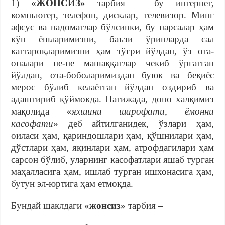
1)
«ЖОНСИЗ»
тарбия
– бу интернет,
компьютер, телефон, дисклар, телевизор. Минг
афсус ва надоматлар бўлсинки, бу нарсалар ҳам
кўп ёшларимизни, баъзи ўринларда сал
каттароқларимизни ҳам тўғри йўлдан, ўз ота-
оналари не-не машаққатлар чекиб ўргатган
йўлдан, ота-боболаримиздан буюк ва беқиёс
мерос бўлиб келаётган йўлдан оздириб ва
адаштириб қўймокда. Натижада, доно халқимиз
мақолида «
яхшини шарофати, ёмонни
касофати
» деб айтилганидек, ўзлари ҳам,
оиласи ҳам, қариндошлари ҳам, қўшнилари ҳам,
дўстлари ҳам, яқинлари ҳам, атрофдагилари ҳам
сарсон бўлиб, уларнинг касофатлари яшаб турган
маҳалласига ҳам, ишлаб турган ишхонасига ҳам,
бутун эл-юртига ҳам етмоқда.
Бундай шаклдаги
«жонсиз»
тарбия –