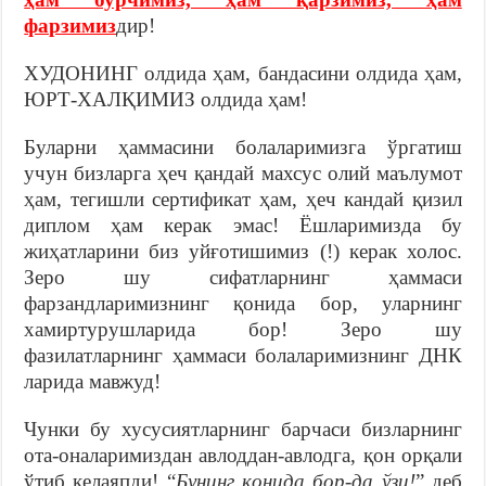
фарзимиз
дир!
ХУДОНИНГ олдида ҳам, бандасини олдида ҳам,
ЮРТ-ХАЛҚИМИЗ олдида ҳам!
Буларни ҳаммасини болаларимизга ўргатиш
учун бизларга ҳеч қандай махсус олий маълумот
ҳам, тегишли сертификат ҳам, ҳеч кандай қизил
диплом ҳам керак эмас! Ёшларимизда бу
жиҳатларини биз уйғотишимиз (!) керак холос.
Зеро шу сифатларнинг ҳаммаси
фарзандларимизнинг қонида бор, уларнинг
хамиртурушларида бор! Зеро шу
фазилатларнинг ҳаммаси болаларимизнинг ДНК
ларида мавжуд!
Чунки бу хусусиятларнинг барчаси бизларнинг
ота-оналаримиздан авлоддан-авлодга, қон орқали
ўтиб келаяпди! “
Бунинг қонида бор-да ўзи!
” деб