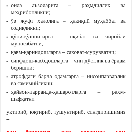
оила аъзоларига – раҳмдиллик ва
меҳрибонликни;
ўз жуфт ҳалолига – ҳақиқий муҳаббат ва
содиқликни;
қўни-қўшниларга – оқибат ва чиройли
муносабатни;
қавм-қариндошларга – саховат-мурувватни;
синфдош-касбдошларга – чин дўстлик ва ёрдам
беришни;
атрофдаги барча одамларга – инсонпарварлик
ва самимийликни;
ҳайвон-парранда-ҳашаротларга – раҳм-
шафқатни
уқтириб, юқтириб, тушунтириб, сингдиришимиз
–
ҳам бурчимиз, ҳам қарзимиз, ҳам