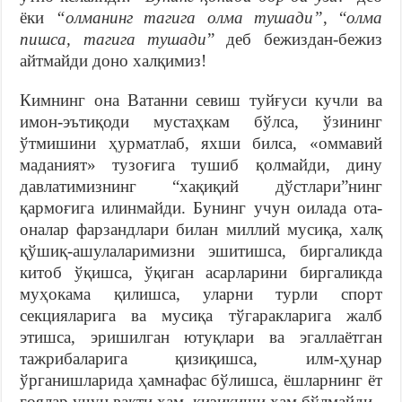
ёки
“олманинг тагига олма тушади”
, “
олма
пишса, тагига тушади
” деб бежиздан-бежиз
айтмайди доно халқимиз!
Кимнинг она Ватанни севиш туйғуси кучли ва
имон-эътиқоди мустаҳкам бўлса, ўзининг
ўтмишини ҳурматлаб, яхши билса, «оммавий
маданият» тузоғига тушиб қолмайди, дину
давлатимизнинг “хақиқий дўстлари”нинг
қармоғига илинмайди. Бунинг учун оилада ота-
оналар фарзандлари билан миллий мусиқа, халқ
қўшиқ-ашулаларимизни эшитишса, биргаликда
китоб ўқишса, ўқиган асарларини биргаликда
муҳокама қилишса, уларни турли спорт
секцияларига ва мусиқа тўгаракларига жалб
этишса, эришилган ютуқлари ва эгаллаётган
тажрибаларига қизиқишса, илм-ҳунар
ўрганишларида ҳамнафас бўлишса, ёшларнинг ёт
ғоялар учун вақти ҳам, қизиқиши ҳам бўлмайди.