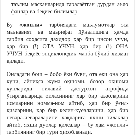
таълим масканларида таралаётган дурдан аъло
фанлар ва беқиёс билимлар.
Бу
«жонли»
тарбиядаги маълумотлар эса
маънавият ва маърифат йўналишига ҳамда
тарбия соҳасига дахлдор ҳар бир инсон учун,
ҳар бир (!) ОТА УЧУН, ҳар бир (!) ОНА
УЧУН
беқиёс энциклопедик манба
бўлиб хизмат
қилади.
Оиладаги бош – бобо ёки буви, ота ёки она ҳар
куни, айниқса жума оқшоми, бозор оқшоми
кунларида оилавий дастурхон атрофида
ўтирганларида оиласининг ҳар бир аъзоларини
исмларини номма-ном айтиб, ҳар бир ўғил-
қизларини, ҳар бир келин-куёвларини, ҳар бир
невара-чевараларини хақларига яхши тилаклар
айтиб, яхши дуолар қилсалар – бу ҳам «жонли»
тарбиянинг бир тури ҳисобланади.