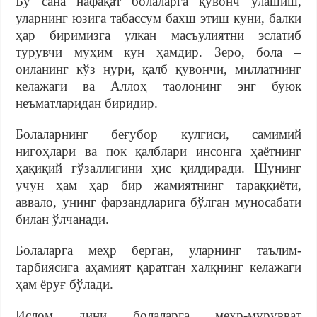
Бу сана нафақат болаларга қувонч улашиш,
уларнинг юзига табассум бахш этиш куни, балки
ҳар биримизга улкан масъулиятни эслатиб
турувчи муҳим кун ҳамдир. Зеро, бола –
оиланинг кўз нури, қалб қувончи, миллатнинг
келажаги ва Аллоҳ таолонинг энг буюк
неъматларидан биридир.
Болаларнинг беғубор кулгиси, самимий
нигоҳлари ва пок қалблари инсонга ҳаётнинг
ҳақиқий гўзаллигини ҳис қилдиради. Шунинг
учун ҳам ҳар бир жамиятнинг тараққиёти,
аввало, унинг фарзандларига бўлган муносабати
билан ўлчанади.
Болаларга меҳр берган, уларнинг таълим-
тарбиясига аҳамият қаратган халқнинг келажаги
ҳам ёруғ бўлади.
Ислом дини болаларга меҳр-мурувват