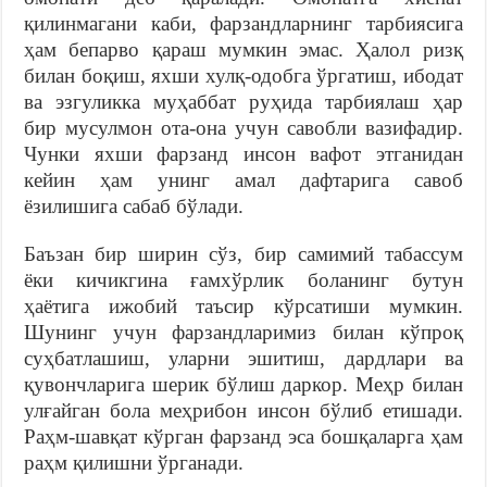
қилинмагани каби, фарзандларнинг тарбиясига
ҳам бепарво қараш мумкин эмас. Ҳалол ризқ
билан боқиш, яхши хулқ-одобга ўргатиш, ибодат
ва эзгуликка муҳаббат руҳида тарбиялаш ҳар
бир мусулмон ота-она учун савобли вазифадир.
Чунки яхши фарзанд инсон вафот этганидан
кейин ҳам унинг амал дафтарига савоб
ёзилишига сабаб бўлади.
Баъзан бир ширин сўз, бир самимий табассум
ёки кичикгина ғамхўрлик боланинг бутун
ҳаётига ижобий таъсир кўрсатиши мумкин.
Шунинг учун фарзандларимиз билан кўпроқ
суҳбатлашиш, уларни эшитиш, дардлари ва
қувончларига шерик бўлиш даркор. Меҳр билан
улғайган бола меҳрибон инсон бўлиб етишади.
Раҳм-шавқат кўрган фарзанд эса бошқаларга ҳам
раҳм қилишни ўрганади.