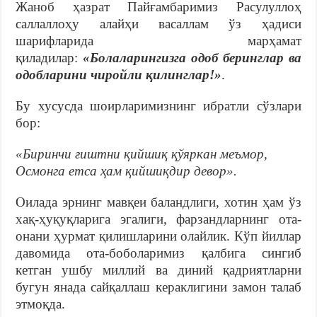
Жаноб ҳазрат Пайғамбаримиз Расулуллоҳ
саллаллоҳу алайҳи васаллам ўз ҳадиси
шарифларида марҳамат
қиладилар:
«Болаларингизга одоб беринглар ва
одобларини чиройли қилинглар!»
.
Бу хусусда шоирларимизнинг ибратли сўзлари
бор:
«Биринчи ғиштни қийшиқ қўяркан меъмор,
Осмонга етса ҳам қийшиқдир девор».
Оилада эрнинг мавқеи баландлиги, хотин ҳам ўз
хақ-ҳуқуқларига эгалиги, фарзандларнинг ота-
онани ҳурмат қилишларини олайлик. Кўп йиллар
давомида ота-боболаримиз қалбига сингиб
кетган ушбу миллий ва диний қадриятларни
бугун янада сайқаллаш кераклигини замон талаб
этмоқда.