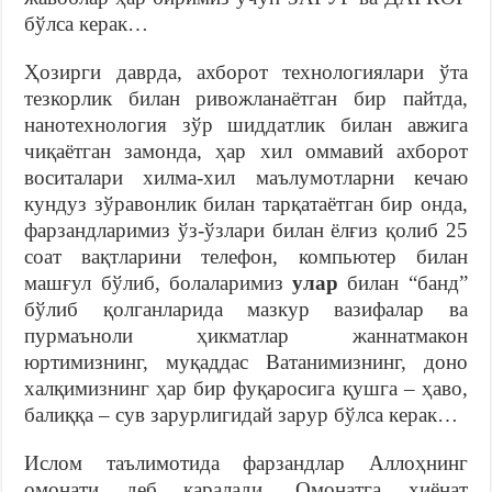
бўлса керак…
Ҳозирги даврда, ахборот технологиялари ўта
тезкорлик билан ривожланаётган бир пайтда,
нанотехнология зўр шиддатлик билан авжига
чиқаётган замонда, ҳар хил оммавий ахборот
воситалари хилма-хил маълумотларни кечаю
кундуз зўравонлик билан тарқатаётган бир онда,
фарзандларимиз ўз-ўзлари билан ёлғиз қолиб 25
соат вақтларини телефон, компьютер билан
машғул бўлиб, болаларимиз
улар
билан “банд”
бўлиб қолганларида мазкур вазифалар ва
пурмаъноли ҳикматлар жаннатмакон
юртимизнинг, муқаддас Ватанимизнинг, доно
халқимизнинг ҳар бир фуқаросига қушга – ҳаво,
балиққа – сув зарурлигидай зарур бўлса керак…
Ислом таълимотида фарзандлар Аллоҳнинг
омонати деб қаралади. Омонатга хиёнат