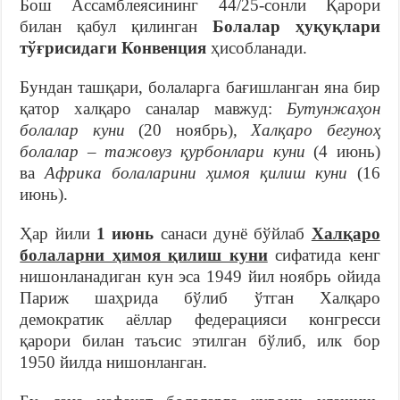
Бош Ассамблеясининг 44/25-сонли Қарори
билан қабул қилинган
Болалар ҳуқуқлари
тўғрисидаги Конвенция
ҳисобланади.
Бундан ташқари, болаларга бағишланган яна бир
қатор халқаро саналар мавжуд:
Бутунжаҳон
болалар куни
(20 ноябрь),
Халқаро бегуноҳ
болалар – тажовуз қурбонлари куни
(4 июнь)
ва
Африка болаларини ҳимоя қилиш куни
(16
июнь).
Ҳар йили
1 июнь
санаси дунё бўйлаб
Халқаро
болаларни ҳимоя қилиш куни
сифатида кенг
нишонланадиган кун эса 1949 йил ноябрь ойида
Париж шаҳрида бўлиб ўтган Халқаро
демократик аёллар федерацияси конгресси
қарори билан таъсис этилган бўлиб, илк бор
1950 йилда нишонланган.