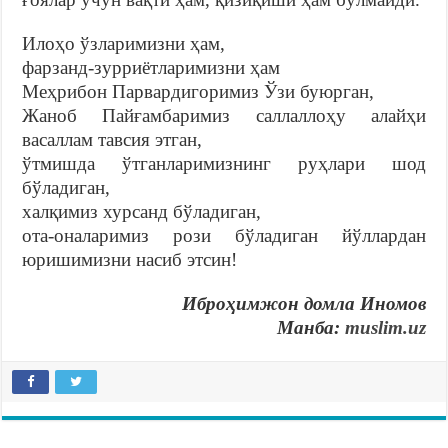
Илоҳо ўзларимизни ҳам,
фарзанд-зурриётларимизни ҳам
Меҳрибон Парвардигоримиз Ўзи буюрган,
Жаноб Пайғамбаримиз саллаллоҳу алайҳи
васаллам тавсия этган,
ўтмишда ўтганларимизнинг руҳлари шод
бўладиган,
халқимиз хурсанд бўладиган,
ота-оналаримиз рози бўладиган йўллардан
юришимизни насиб этсин!
Иброҳимжон домла Иномов
Манба:
muslim.uz