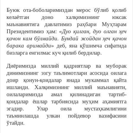
Буюк ота-боболаримиздан мерос бўлиб қолиб
келаётган доно халқимизнинг юксак
маънавиятига давлатимиз раҳбари Муҳтарам
Президентимиз ҳам: «
Дуо қилган, дуо олган ҳеч
қачон кам бўлмайди. Бундай жойдан ҳеч қачон
барака аримайди
» деб, яна қўшимча сифатида
бизларга енгилмас куч қилиб бердилар.
Диёримизда миллий қадриятлар ва муборак
динимизнинг эзгу таълимотлари асосида оилага
доир қонун-қоидалар янада мукаммал қайта
ишланди. Халқимизнинг миллий маънавияти,
оилаларимизда амал қилинадиган тартиб-
қоидалар ёшлар тарбиясида муҳим аҳамиятга
эгадир. Улар оила мустаҳкамлигини
таъминлашда улкан пойдевор вазифасини
ўтайди.