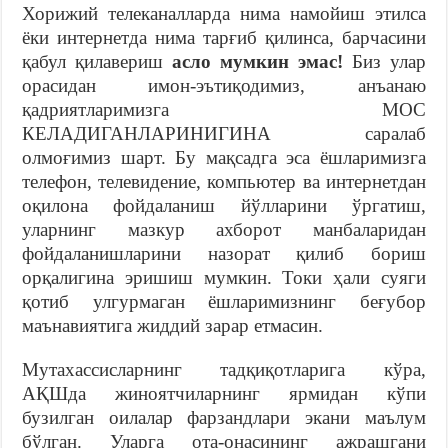
Хорижий телеканалларда нима намойиш этилса
ёки интернетда нима тарғиб қилинса, барчасини
қабул қилавериш
асло мумкин эмас!
Биз улар
орасидан имон-эътиқодимиз, анъанаю
қадриятларимизга МОС
КЕЛАДИГАНЛАРИНИГИНА саралаб
олмоғимиз шарт. Бу мақсадга эса ёшларимизга
телефон, телевидение, компьютер ва интернетдан
оқилона фойдаланиш йўлларини ўргатиш,
уларнинг мазкур ахборот манбаларидан
фойдаланишларини назорат қилиб бориш
орқалигина эришиш мумкин. Токи ҳали суяги
қотиб улгурмаган ёшларимизнинг беғубор
маънавиятига жиддий зарар етмасин.
Мутахассисларнинг тадқиқотларига кўра,
АҚШда жиноятчиларнинг ярмидан кўпи
бузилган оилалар фарзандлари экани маълум
бўлган. Уларга ота-онасининг ажрашгани