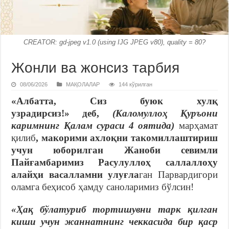
CREATOR: gd-jpeg v1.0 (using IJG JPEG v80), quality = 80?
Жонли ва жонсиз тарбия
08/06/2026
МАҚОЛАЛАР
144 кўрилган
«Албатта, Сиз буюк хулқ
узрадирсиз!»
деб,
(Каломуллоҳ Қуръони
каримнинг Қалам сураси 4 оятида)
марҳамат
қилиб
,
макорими ахлоқни такомиллаштириш
учун юборилган Жаноби севимли
Пайғамбаримиз Расулуллоҳ саллаллоҳу
алайҳи васалламни улуғла
ган Парвардигори
оламга беҳисоб ҳамду саноларимиз бўлсин!
«
Ҳақ бўлатуриб тортишувни тарк қилган
киши учун жаннатнинг чеккасида бир қаср