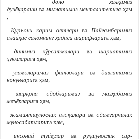

доно
халқимиз
дунёқараши
ва
миллатимиз
менталитетига
ҳам
,

Қуръони карим оятлари
ва
Пайғамбаримиз
алайҳис саломнинг ҳадиси шарифлари
га ҳам,

динимиз кўрсатмалари
ва
шариатимиз
ҳукмлари
га ҳам,

уламоларимиз фатволари
ва
давлатимиз
қонунлари
га ҳам,

шарқона одобларимиз
ва
мазҳабимиз
меъёрлари
га ҳам,

жамиятшунослик алоқалари
ва
одамгарчилик
муносабатлари
га ҳам,

инсоний туйғулар
ва
руҳшунослик сир-