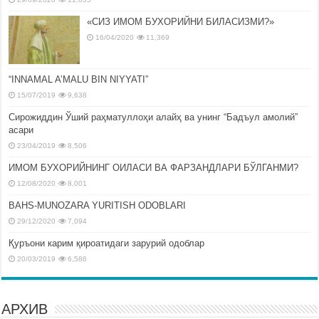
«СИЗ ИМОМ БУХОРИЙНИ БИЛАСИЗМИ?»
16/04/2020
11,369
“INNAMAL A’MALU BIN NIYYATI”
15/07/2019
9,638
Сирожиддин Ўший раҳматуллоҳи алайҳ ва унинг “Бадъул амолий”
асари
23/04/2019
8,506
ИМОМ БУХОРИЙНИНГ ОИЛАСИ ВА ФАРЗАНДЛАРИ БЎЛГАНМИ?
12/08/2020
8,001
BAHS-MUNOZARA YURITISH ODOBLARI
29/12/2020
7,094
Қуръони карим қироатидаги зарурий одоблар
20/03/2019
6,586
АРХИВ