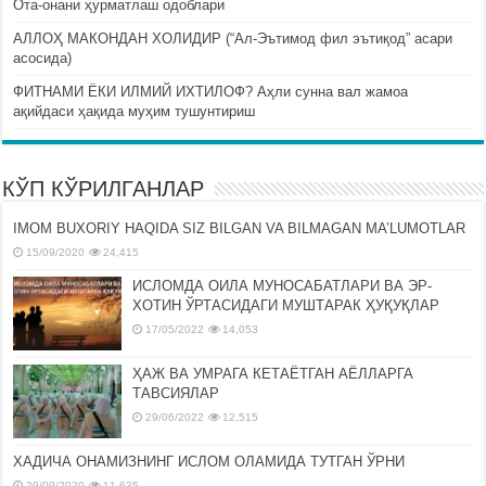
Ота-онани ҳурматлаш одоблари
АЛЛОҲ МАКОНДАН ХОЛИДИР (“Ал-Эътимод фил эътиқод” асари
асосида)
ФИТНАМИ ЁКИ ИЛМИЙ ИХТИЛОФ? Аҳли сунна вал жамоа
ақийдаси ҳақида муҳим тушунтириш
КЎП КЎРИЛГАНЛАР
IMOM BUXORIY HAQIDA SIZ BILGAN VA BILMAGAN MA’LUMOTLAR
15/09/2020
24,415
ИСЛОМДА ОИЛА МУНОСАБАТЛАРИ ВА ЭР-
ХОТИН ЎРТАСИДАГИ МУШТАРАК ҲУҚУҚЛАР
17/05/2022
14,053
ҲАЖ ВА УМРАГА КЕТАЁТГАН АЁЛЛАРГА
ТАВСИЯЛАР
29/06/2022
12,515
ХАДИЧА ОНАМИЗНИНГ ИСЛОМ ОЛАМИДА ТУТГАН ЎРНИ
29/09/2020
11,635