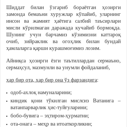
Шиддат билан ўзгариб бораётган ҳозирги
замонда бемаъни хуружлар кўпайиб, уларнинг
инсон ва жамият ҳаётига салбий таъсирлари
мисли кўрилмаган даражада кучайиб бормоқда.
Шунинг учун барчамиз кўзимизни каттароқ
очиб, зийраклик ва огоҳлик билан бундай
ҳамлаларга қарши курашмоғимиз лозим.
Айниқса ҳозирги ёзги таътиллардан сермаъно,
сермаҳсул, мазмунли ва унумли фойдаланиб,
ҳар бир ота, ҳар бир она ўз фарзандига
:
одоб-ахлоқ намуналарини;
киндик қони тўкилган мислсиз Ватанига –
ватанпарварлик ҳис-туйғуларини;
бобо-бувига – эҳтиром-ҳурматни;
ота-онага – меҳр ва итоаткорликни;