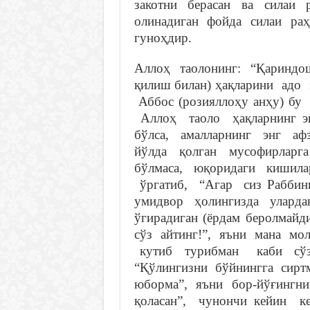
закотни берасан ва силаи р
олинадиган фойда силаи р
гуноҳдир.
Аллоҳ таолонинг: “Қариндош
қилиш билан) ҳақларини адо 
Аббос (розияллоҳу анҳу) бу
Аллоҳ таоло ҳақларнинг э
бўлса, амалларнинг энг аф
йўлда қолган мусофирларг
бўлмаса, юқоридаги кишила
ўргатиб, “Агар сиз Раббин
умидвор ҳолингизда уларда
ўгирадиган (ёрдам беролмай
сўз айтинг!”, яъни мана мо
кутиб турибман каби сўз
“Қўлингизни бўйнингга сирт
юборма”, яъни бор-йўғингни
қоласан”, чунончи кейин к