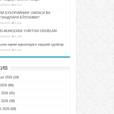
/04/2019
8,515
ОМ БУХОРИЙНИНГ ОИЛАСИ ВА
РЗАНДЛАРИ БЎЛГАНМИ?
/08/2020
8,004
S-MUNOZARA YURITISH ODOBLARI
/12/2020
7,105
ъони карим қироатидаги зарурий одоблар
/03/2019
6,590
ХИВ
ust 2026
(19)
 2026
(66)
 2026
(41)
 2026
(39)
l 2026
(69)