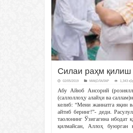
Силаи раҳм қилиш 
02/05/2019
МАҚОЛАЛАР
1,343 кў
Абу Айюб Ансорий (розиялло
(саллоллоҳу алайҳи ва саллам)
келиб: “Мени жаннатга яқин в
айтиб беринг!”- деди. Расулу
таолонинг Ўзигагина ибодат 
қилмайсан, Аллоҳ буюрган н