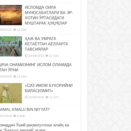
ИСЛОМДА ОИЛА
МУНОСАБАТЛАРИ ВА ЭР-
ХОТИН ЎРТАСИДАГИ
МУШТАРАК ҲУҚУҚЛАР
/05/2022
14,059
ҲАЖ ВА УМРАГА
КЕТАЁТГАН АЁЛЛАРГА
ТАВСИЯЛАР
29/06/2022
12,521
ДИЧА ОНАМИЗНИНГ ИСЛОМ ОЛАМИДА
ГАН ЎРНИ
/09/2020
11,644
«СИЗ ИМОМ БУХОРИЙНИ
БИЛАСИЗМИ?»
16/04/2020
11,371
NAMAL A’MALU BIN NIYYATI”
/07/2019
9,648
ожиддин Ўший раҳматуллоҳи алайҳ ва
нг “Бадъул амолий” асари