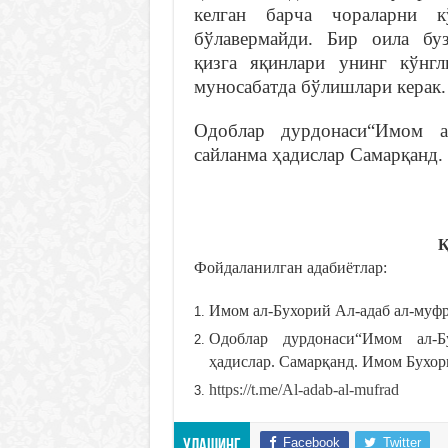
келган барча чораларни к
бўлавермайди. Бир оила буз
қизга яқинлари унинг кўнг
муносабатда бўлишлари керак.
Одоблар дурдонаси“Имом ал
сайланма ҳадислар Самарқанд.
Қ
Фойдаланилган адабиётлар:
Имом ал-Бухорий Ал-адаб ал-муфр
Одоблар дурдонаси“Имом ал-Б
ҳадислар. Самарқанд. Имом Бухор
https://t.me/Al-adab-al-mufrad
Facebook
Twitter
Улашинг