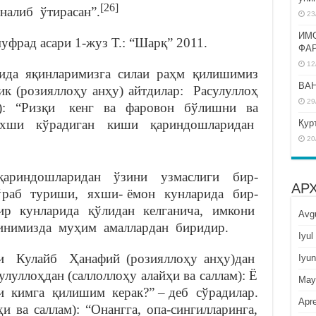
[26]
налиб ўтирасан”.
23
ИМ
уфрад асари 1-жуз Т.: “Шарқ” 2011.
ФА
12
сида яқинларимизга силаи раҳм қилишимиз
BAH
 (розияллоҳу анҳу) айтдилар: Расулуллоҳ
29
ам ): “Ризқи кенг ва фаровон бўлишни ва
хши кўрадиган киши қариндошларидан
Қур
20
қариндошларидан ўзини узмаслиги бир-
АР
ўраб туриши, яхши- ёмон кунларида бир-
ир кунларида қўлидан келганича, имкони
Avg
инимизда муҳим амаллардан биридир.
Iyul
 Кулайб Ҳанафий (розияллоҳу анҳу)дан
Iyun
уллоҳдан (саллоллоҳу алайҳи ва саллам): Ё
May
 кимга қилишим керак?” – деб сўрадилар.
Apre
и ва саллам): “Онангга, опа-сингилларинга,