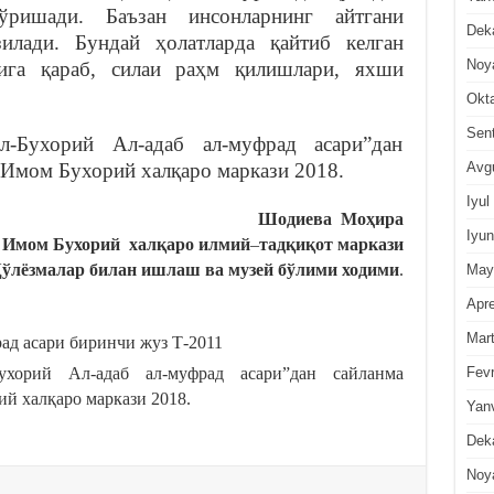
ўришади. Баъзан инсонларнинг айтгани
Dek
илади. Бундай ҳолатларда қайтиб келган
Noy
лига қараб, силаи раҳм қилишлари, яхши
Okt
Sen
-Бухорий Ал-адаб ал-муфрад асари”дан
Avg
 Имом Бухорий халқаро маркази 2018.
Iyul
Шодиева Моҳира
Iyun
Имом Бухорий халқаро илмий
–
тадқиқот маркази
ўлёзмалар билан ишлаш ва музей бўлими ходими
.
May
Apre
Mar
ад асари биринчи жуз Т-2011
Fevr
ухорий Ал-адаб ал-муфрад асари”дан сайланма
ий халқаро маркази 2018.
Yan
Dek
Noy