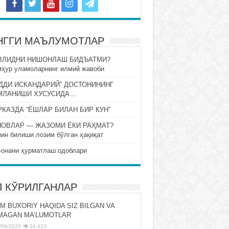
НГГИ МАЪЛУМОТЛАР
ВЛИДНИ НИШОНЛАШ БИДЪАТМИ?
ҳур уламоларнинг илмий жавоби
ДДИ ИСКАНДАРИЙ” ДОСТОНИНИНГ
МЛАНИШИ ХУСУСИДА…
КАЗДА “ЁШЛАР БИЛАН БИР КУН”
НОВЛАР — ЖАЗОМИ ЁКИ РАҲМАТ?
ин билиши лозим бўлган ҳақиқат
-онани ҳурматлаш одоблари
П КЎРИЛГАНЛАР
M BUXORIY HAQIDA SIZ BILGAN VA
MAGAN MA’LUMOTLAR
/09/2020
24,423