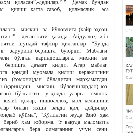
[49]
аҳм қиласан”,-дедилар.
Демак бундан
аҳм қилиш катта савоб, қилмаслик эса
ларга, мискин ва йўловчига (хайр-эҳсон
17
этинг” – деган ояти ҳақида. Абдуллоҳ ибн
 оятни шундай тафсир қилганлар: “Бунда
нг зарурини беришга буюрди. Маблағи
зали бўлган қариндошларга, мискин ва
а беришга даъват қилди. Агар маблағ
ХА
рга қандай муомала қилиш кераклигини
ТУТ
гиз (томони)дан бўладиган марҳаматдан
29
н (қариндош, мискин, йўловчилардан) юз
диган) бўлсангиз, у ҳолда уларга юмшоқ
л келиб қолар, иншоаллоҳ, мол келишини
лар билан яхши ваъда қил, дейдилар.
“IN
моқлаб қўйма”, “Қўлингни жуда ёзиб ҳам
15
 бериб ҳам юборма. “У вақтда маломатга
Сир
елганларга бера олмаганинг учун сени
уни