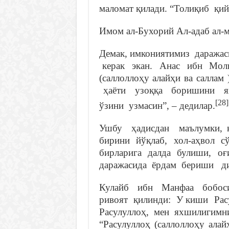
маломат қилади. “Толиқиб қий
Имом ал-Бухорий Ал-адаб ал-м
Демак, имкониятимиз даража
керак экан. Анас ибн Молик
(саллоллоҳу алайҳи ва салл
ҳаёти узоққа боришини я
[28]
ўзини узмасин”, – дедилар.
Ушбу ҳадисдан маълумки, 
бирини йўқлаб, хол-аҳвол с
бирларига далда булиши, оғ
даражасида ёрдам бериши д
Кулайб ибн Манфаа бобоси
ривоят қилинди: У киши Расул
Расулуллоҳ, мен яхшилигимни
“Расулуллоҳ (саллоллоҳу алайҳ