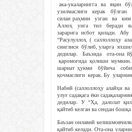
ака-укаларингга ва яқин б
узилмаслиги керак бўлган 
силаи раҳмни узган ва ки
Аллоҳ унга тил беради ва
зарарига исбот қилади. А
“Расулуллоҳ ( саллоллоҳу 
синглиси бўлиб, уларга яхшил
дедилар. Баъзида ота-она й
қаромоғида қолиши мумкин. 
шариат ҳукми бўйича соби
қочмаслиги керак. Бу уларнин
Набий (саллоллоҳу алайҳи ва
улуғ садақага ёки садақаларни
дедилар. У “Ҳа, далолат қил
қайтиб келган ва сендан бошқа
Баъзан оилавий келишмовчилк
қайтиб келади. Ота-она уларн