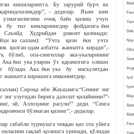
Mar
ўлган кишиларингга. Бу зарурий бурч ва
қариндошликдир”, – дедилар. Яъни ким
Fevr
м узмаганлигини очиқ баён қилиш учун
Yan
 бу тил кимларнингдир фойдасига ёки
Dek
бу Саъийд Худрийдан ривоят қилинади:
алайҳи ва саллам): “Учта қизи ёки учта
Noy
ик қилган одам албатта жаннатга киради”,-
Okt
ўқ бўлиб, опа-сингиллар ака-укаларининг
Sen
Ака ёки ука уларни ўз қарамоғига олиши
Avg
т бўлади. Ака ёки ука бу масъулятдан
г жаннатга киришига имкониятдир.
Iyul
Iyun
 саллам) Сироқа ибн Жаъшамга:“Сенинг энг
нг энг улуғидан бирига далолат қилайинми?”-
May
инг, эй, Аллоҳнинг расули!” деди. “Сенга
Apre
 қаровчиси бўлмаган қизинг”,- дедилар.
Mar
лар сабабли турмушга чиққан қиз ота уйига
Fevr
и оиласини сақлаб қолишга уринади, қўлидан
Yan