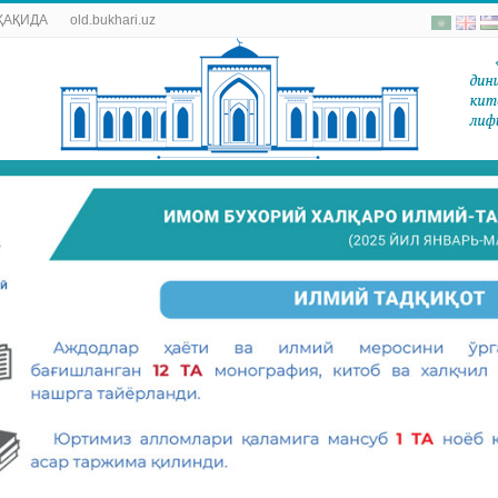
ҲАҚИДА
old.bukhari.uz