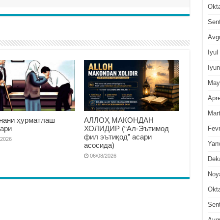
Okt
Sen
Avg
Iyul
Iyun
May
Apre
Mar
нани ҳурматлаш
АЛЛОҲ МАКОНДАН
ари
ХОЛИДИР (“Ал-Эътимод
Fevr
фил эътиқод” асари
/2026
Yan
асосида)
06/08/2026
Dek
Noy
Okt
Sen
Avg