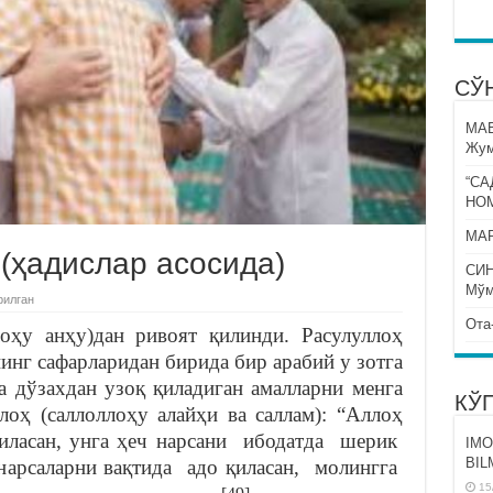
СЎ
МА
Жум
“СА
НО
МАР
(ҳадислар асосида)
СИ
Мўм
рилган
Ота
ҳу анҳу)дан ривоят қилинди. Расулуллоҳ
нинг сафарларидан бирида бир арабий у зотга
а дўзахдан узоқ қиладиган амалларни менга
КЎ
ллоҳ (саллоллоҳу алайҳи ва саллам): “Аллоҳ
қиласан, унга ҳеч нарсани ибодатда шерик
IMO
BIL
арсаларни вақтида адо қиласан, молингга
15