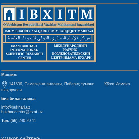
Манзил:
141306, Самарқанд вилояти, Пайариқ тумани Хўжа Исмоил
шаҳарчаси
Биз билан алоқа:
info@bukhari.uz
bukharicenter@exat.uz
Тел:
(66) 240-20-11