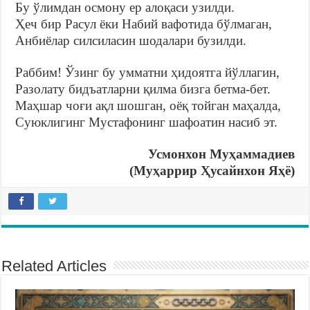
Бу ўлимдан осмону ер алоқаси узилди.
Ҳеч бир Расул ёки Набий вафотида бўлмаган,
Анбиёлар силсиласин шодалари бузилди.
Раббим! Ўзинг бу умматни ҳидоятга йўллагин,
Разолату бидъатларни қилма бизга бетма-бет.
Маҳшар чоғи ақл шошган, оёқ тойган маҳалда,
Суюклигинг Мустафонинг шафоатин насиб эт.
Усмонхон Муҳаммадиев
(Муҳаррир Ҳусайнхон Яҳё)
Related Articles