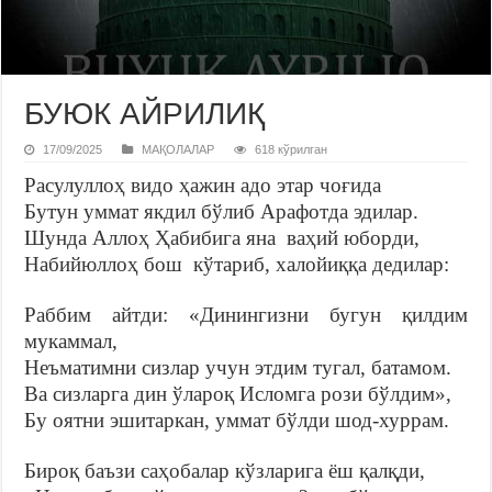
БУЮК АЙРИЛИҚ
17/09/2025
МАҚОЛАЛАР
618 кўрилган
Расулуллоҳ видо ҳажин адо этар чоғида
Бутун уммат якдил бўлиб Арафотда эдилар.
Шунда Аллоҳ Ҳабибига яна ваҳий юборди,
Набийюллоҳ бош кўтариб, халойиққа дедилар:
Раббим айтди: «Динингизни бугун қилдим
мукаммал,
Неъматимни сизлар учун этдим тугал, батамом.
Ва сизларга дин ўлароқ Исломга рози бўлдим»,
Бу оятни эшитаркан, уммат бўлди шод-хуррам.
Бироқ баъзи саҳобалар кўзларига ёш қалқди,