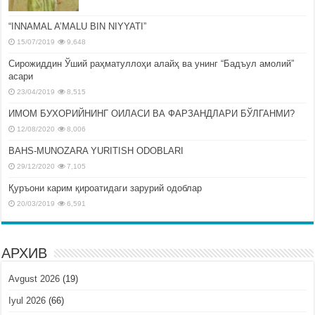
“INNAMAL A’MALU BIN NIYYATI”
15/07/2019
9,648
Сирожиддин Ўший раҳматуллоҳи алайҳ ва унинг “Бадъул амолий”
асари
23/04/2019
8,515
ИМОМ БУХОРИЙНИНГ ОИЛАСИ ВА ФАРЗАНДЛАРИ БЎЛГАНМИ?
12/08/2020
8,006
BAHS-MUNOZARA YURITISH ODOBLARI
29/12/2020
7,105
Қуръони карим қироатидаги зарурий одоблар
20/03/2019
6,591
АРХИВ
Avgust 2026
(19)
Iyul 2026
(66)