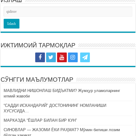
ИЖТИМОИЙ ТАРМОҚЛАР
СЎНГГИ МАЪЛУМОТЛАР
МАВЛИДНИ НИШОНЛАШ БИДЪАТМИ? Жумҳур уламоларнинг
илмий жавоби
“САДДИ ИСКАНДАРИЙ” ДОСТОНИНИНГ НОМЛАНИШИ
ХУСУСИДА…
МАРКАЗДА “ЁШЛАР БИЛАН БИР КУН”
СИНОВЛАР — ЖАЗОМИ ЁКИ РАҲМАТ? Мўмин билиши лозим
бўлган ҳақиқат