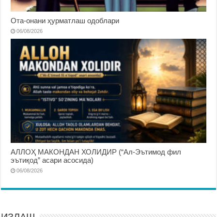
Ота-онани ҳурматлаш одоблари
06/08/2026
АЛЛОҲ МАКОНДАН ХОЛИДИР (“Ал-Эътимод фил
эътиқод” асари асосида)
06/08/2026
ИЗЛАШ