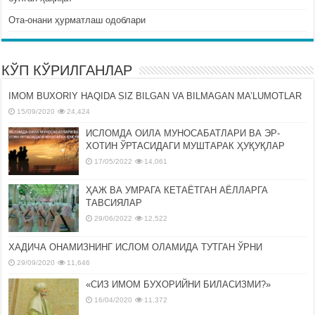
Ота-онани ҳурматлаш одоблари
КЎП КЎРИЛГАНЛАР
IMOM BUXORIY HAQIDA SIZ BILGAN VA BILMAGAN MA’LUMOTLAR
15/09/2020
24,424
ИСЛОМДА ОИЛА МУНОСАБАТЛАРИ ВА ЭР-
ХОТИН ЎРТАСИДАГИ МУШТАРАК ҲУҚУҚЛАР
17/05/2022
14,061
ҲАЖ ВА УМРАГА КЕТАЁТГАН АЁЛЛАРГА
ТАВСИЯЛАР
29/06/2022
12,522
ХАДИЧА ОНАМИЗНИНГ ИСЛОМ ОЛАМИДА ТУТГАН ЎРНИ
29/09/2020
11,646
«СИЗ ИМОМ БУХОРИЙНИ БИЛАСИЗМИ?»
16/04/2020
11,372