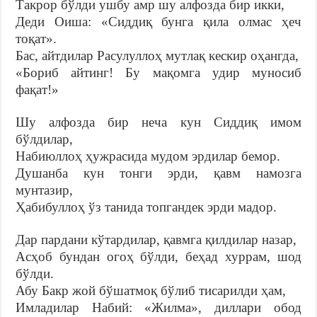
Такрор бўлди ушбу амр шу алфозда бир икки,
Деди Оиша: «Сиддиқ бунга қила олмас ҳеч
тоқат».
Бас, айтдилар Расулуллоҳ мутлақ кескир оҳангда,
«Бориб айтинг! Бу мақомга удир муносиб
фақат!»
Шу алфозда бир неча кун Сиддиқ имом
бўлдилар,
Набиюллоҳ ҳужрасида мудом эрдилар бемор.
Душанба кун тонги эрди, қавм намозга
мунтазир,
Ҳабибуллоҳ ўз танида топгандек эрди мадор.
Дар пардани кўтардилар, қавмга қилдилар назар,
Асҳоб бундан огоҳ бўлди, беҳад хуррам, шод
бўлди.
Абу Бакр жой бўшатмоқ бўлиб тисарилди ҳам,
Имладилар Набий: «Жилма», диллари обод