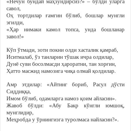
«Нечун бундай маҳзундирсиз?» – бўлди уларга
савол,
Оҳ тортдилар ғамгин бўлиб, бошлар мунгли
эгилди,
«Ҳар нимаки камол топса, унда бошланар
завол!»
Кўп ўтмади, зоти покни олди хасталик қамраб,
Иситмалаб, ўз танларин тўшак ичра олдилар,
Дунё суви босолмасди ҳароратни, тан хорғин,
Ҳатто масжид намозига чиқа олмай қолдилар.
Амр этдилар: «Айтинг бориб, Расул дўсти
Сиддиққа,
Имом бўлиб, одамларга намоз қоим айласин».
Жавоб бўлди: «Абу Бакр кўнгли юмшоқ,
мунглидир,
Меҳробда у ўрнингизга туролмаса найласин?».