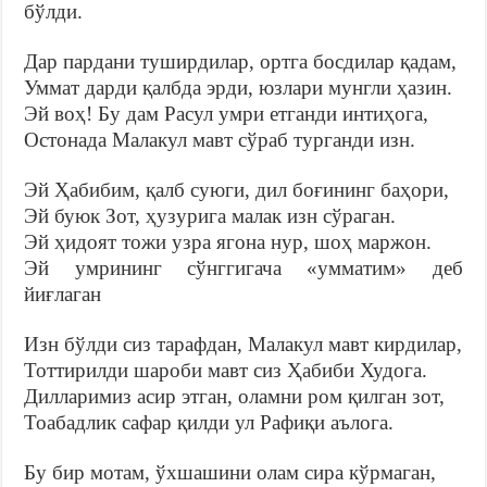
бўлди.
Дар пардани туширдилар, ортга босдилар қадам,
Уммат дарди қалбда эрди, юзлари мунгли ҳазин.
Эй воҳ! Бу дам Расул умри етганди интиҳога,
Остонада Малакул мавт сўраб турганди изн.
Эй Ҳабибим, қалб суюги, дил боғининг баҳори,
Эй буюк Зот, ҳузурига малак изн сўраган.
Эй ҳидоят тожи узра ягона нур, шоҳ маржон.
Эй умрининг сўнггигача «умматим» деб
йиғлаган
Изн бўлди сиз тарафдан, Малакул мавт кирдилар,
Тоттирилди шароби мавт сиз Ҳабиби Худога.
Дилларимиз асир этган, оламни ром қилган зот,
Тоабадлик сафар қилди ул Рафиқи аълога.
Бу бир мотам, ўхшашини олам сира кўрмаган,