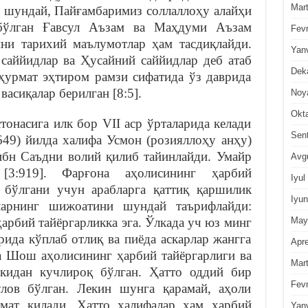
Mar
а шундай, Пайғамбаримиз соллаллоҳу алайҳи
 бўлган Ғавсул Аъзам ва Маҳдуми Аъзам
Fevr
ини тарихий маълумотлар ҳам тасдиқлайди.
Yan
саййидлар ва Ҳусайний саййидлар деб атаб
Dek
 ҳурмат эҳтиром рамзи сифатида ўз даврида
асиқалар берилган [8:5].
Noy
Okt
онасига илк бор VII аср ўрталарида келади
Sen
649) йилда халифа Усмон (розияллоҳу анҳу)
бн Саъдни волий қилиб тайинлайди. Умайр
Avg
[3:919]. Фарғона аҳолисининг ҳарбий
Iyul
 бўлгани учун арабларга қаттиқ қаршилик
Iyun
ларнинг шижоатини шундай таърифлайди:
May
рбий тайёргарликка эга. Ўлкада уч юз минг
ида кўплаб отлиқ ва пиёда аскарлар жангга
Apre
а Шош аҳолисининг ҳарбий тайёргарлиги ва
Mar
кидан кучлироқ бўлган. Ҳатто оддий бир
Fevr
лов бўлган. Лекин шунга қарамай, аҳоли
мат қилади. Ҳатто халифалар ҳам ҳарбий
Yan