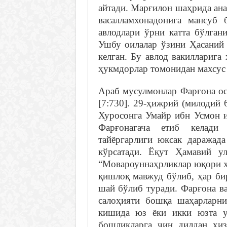
айтади. Марғилон шаҳрида ан
васалламхонадонига мансуб
авлодлари ўрни катта бўлган
Ушбу оилалар ўзини Ҳасаний 
келган. Бу авлод вакилларига
ҳукмдорлар томонидан махсус в
Араб мусулмонлар Фарғона ост
[7:730]. 29-ҳижрий (милодий 
Хуросонга Умайр ибн Усмон и
Фарғонагача етиб келади 
тайёргарлиги юксак даражада
кўрсатади. Ёқут Ҳамавий у
“Мовароуннаҳрликлар юқори ҳа
қишлоқ мавжуд бўлиб, ҳар бир
шай бўлиб туради. Фарғона в
салоҳияти бошқа шаҳарларни
кишида юз ёки икки юзта у
бошлиқларга чин дилдан хиз