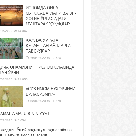
ИСЛОМДА ОИЛА
МУНОСАБАТЛАРИ ВА ЭР-
ХОТИН ЎРТАСИДАГИ
МУШТАРАК ҲУҚУҚЛАР
/05/2022
14,067
ҲАЖ ВА УМРАГА
КЕТАЁТГАН АЁЛЛАРГА
ТАВСИЯЛАР
29/06/2022
12,524
ДИЧА ОНАМИЗНИНГ ИСЛОМ ОЛАМИДА
ГАН ЎРНИ
/09/2020
11,650
«СИЗ ИМОМ БУХОРИЙНИ
БИЛАСИЗМИ?»
16/04/2020
11,378
NAMAL A’MALU BIN NIYYATI”
/07/2019
9,654
ожиддин Ўший раҳматуллоҳи алайҳ ва
нг “Бадъул амолий” асари