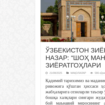
ЎЗБЕКИСТОН ЗИЁ
НАЗАР: “ШОҲ МА
ЗИЁРАТГОҲЛАРИ
21/08/2025
МАҚОЛАЛАР
586 кўри
Қадимий тарихимиз ва мадани
ривожига қўшган ҳиссаси ҳ
жабҳаларига сезиларли таъсир
бошқа халқлари сингари жуда
бой маънавий меросининг а