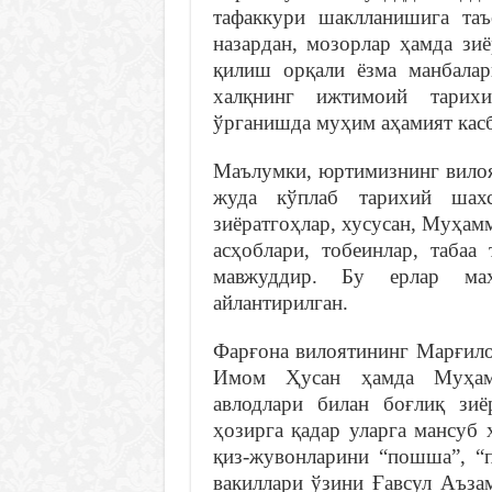
тафаккури шаклланишига та
назардан, мозорлар ҳамда зи
қилиш орқали ёзма манбалар
халқнинг ижтимоий тарих
ўрганишда муҳим аҳамият касб
Маълумки, юртимизнинг вилоя
жуда кўплаб тарихий шах
зиёратгоҳлар, хусусан, Муҳам
асҳоблари, тобеинлар, табаа
мавжуддир. Бу ерлар маҳ
айлантирилган.
Фарғона вилоятининг Марғил
Имом Ҳусан ҳамда Муҳамм
авлодлари билан боғлиқ зиё
ҳозирга қадар уларга мансуб х
қиз-жувонларини “пошша”, “
вакиллари ўзини Ғавсул Аъза