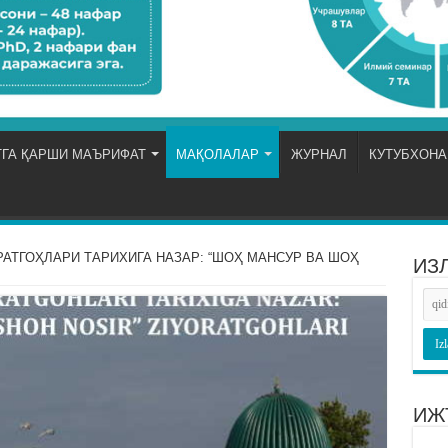
ГА ҚАРШИ МАЪРИФАТ
МАҚОЛАЛАР
ЖУРНАЛ
КУТУБХОНА
РАТГОҲЛАРИ ТАРИХИГА НАЗАР: “ШОҲ МАНСУР ВА ШОҲ
ИЗ
ИЖ