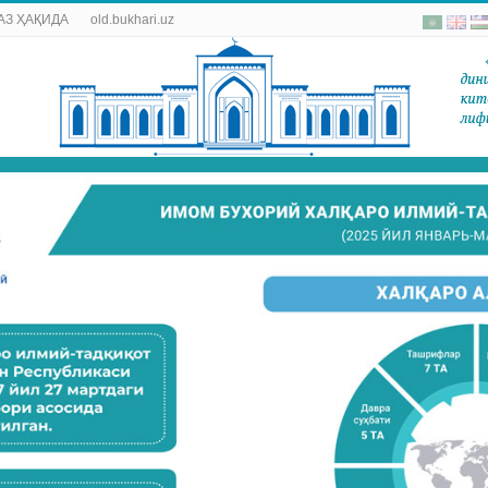
АЗ ҲАҚИДА
old.bukhari.uz