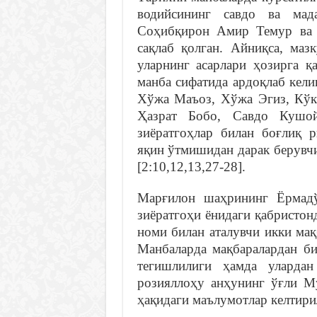
водийсининг савдо ва мад
Соҳибқирон Амир Темур ва 
сақлаб қолган. Айниқса, маз
уларнинг асарлари ҳозирга қ
манба сифатида ардоқлаб кел
Хўжа Маъоз, Хўжа Эгиз, Кўк
Ҳазрат Бобо, Савдо Кушо
зиёратгоҳлар билан боғлиқ 
яқин ўтмишидан дарак берувч
[2:10,12,13,27-28].
Марғилон шаҳрининг Ёрмадў
зиёратгоҳи ёнидаги қабристо
номи билан аталувчи икки ма
Манбаларда мақбаралардан 
тегишлилиги ҳамда улард
розияллоҳу анҳунинг ўғли М
ҳақидаги маълумотлар келтирил