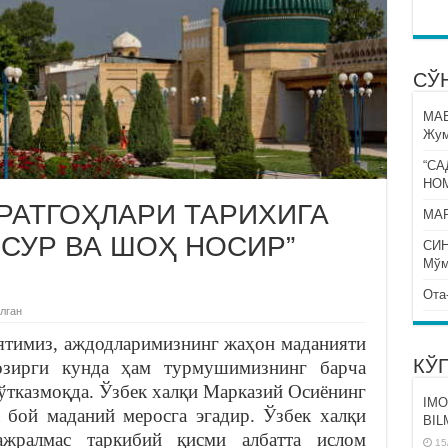
СЎ
МА
Жум
“СА
НО
РАТГОҲЛАРИ ТАРИХИГА
МАР
НСУР ВА ШОҲ НОСИР”
СИ
Мўм
Ота
лган
ятимиз, аждодларимизнинг жаҳон маданияти
КЎ
озирги кунда ҳам турмушимизнинг барча
 ўтказмоқда. Ўзбек халқи Марказий Осиёнинг
IMO
 бой маданий меросга эгадир. Ўзбек халқи
BIL
жралмас таркибий қисми албатта ислом
15