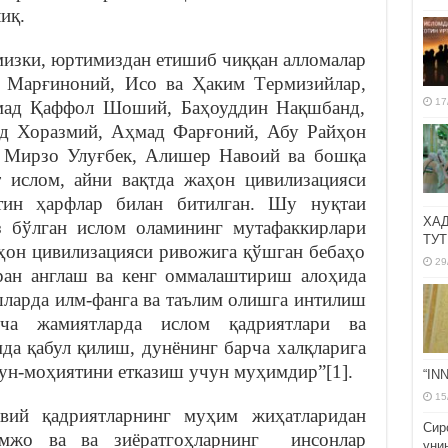
иқ.
мизки, юртимиздан етишиб чиққан алломалар
 Марғиноний, Исо ва Ҳаким Термизийлар,
17
ад Қаффол Шоший, Баҳоуддин Нақшбанд,
д Хоразмий, Аҳмад Фарғоний, Абу Райҳон
 Мирзо Улуғбек, Алишер Навоий ва бошқа
 ислом, айни вақтда жаҳон цивилизацияси
тин ҳарфлар билан битилган. Шу нуқтаи
ХА
з бўлган ислом оламининг мутафаккирлари
ТУТ
аҳон цивилизацияси ривожига қўшган бебаҳо
29
ран англаш ва кенг оммалаштириш алоҳида
ёшларда илм-фанга ва таълим олишга интилиш
рча жамиятларда ислом қадриятлари ва
да қабул қилиш, дунёнинг барча халқларига
ун-моҳиятини етказиш учун муҳимдир”[1].
“IN
15
авий қадриятларнинг муҳим жиҳатларидан
Сир
амжо ва ва зиёратгоҳларнинг инсонлар
уни