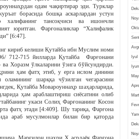
роуннаҳрдан одам чақиртирар эди. Турклар
Dek
уръат борасида бошқа аскарлардан устун
Noy
ар халифанинг тансоқчиси ва ишончли
лият юритган. Фарғоналиклар “Халифалик
Okt
и” [6:47].
Sen
Avg
нг кириб келиши Қутайба ибн Муслим номи
-96/ 712-715 йилларда Қутайба Фарғонани
Iyul
 ва Хоразм ўлкаларини ўзига бўйсундирди.
Iyun
рини ҳам фатҳ этиб, у ерга ислом динини
May
м оламининг шарққа чўзилган чегарасини
Apre
ингдек, Қутайба Мовароуннаҳр шаҳарларида,
ларида ҳам араблаштириш сиёсатини олиб
Mar
Қутайбанинг укаси Солиҳ Фарғонанинг Косон
Fevr
та фатҳ этади [4:409]. Шу тариқа, Фарғона
Yan
онда араб мусулмонлар билан бир қаторда
Dek
Noy
ишича, Марғилон шаҳри X асрдаёқ Фарғона