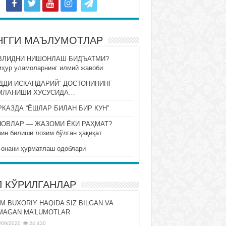
НГГИ МАЪЛУМОТЛАР
ВЛИДНИ НИШОНЛАШ БИДЪАТМИ?
ҳур уламоларнинг илмий жавоби
ДДИ ИСКАНДАРИЙ” ДОСТОНИНИНГ
МЛАНИШИ ХУСУСИДА…
КАЗДА “ЁШЛАР БИЛАН БИР КУН”
НОВЛАР — ЖАЗОМИ ЁКИ РАҲМАТ?
ин билиши лозим бўлган ҳақиқат
-онани ҳурматлаш одоблари
П КЎРИЛГАНЛАР
M BUXORIY HAQIDA SIZ BILGAN VA
MAGAN MA’LUMOTLAR
/09/2020
24,430