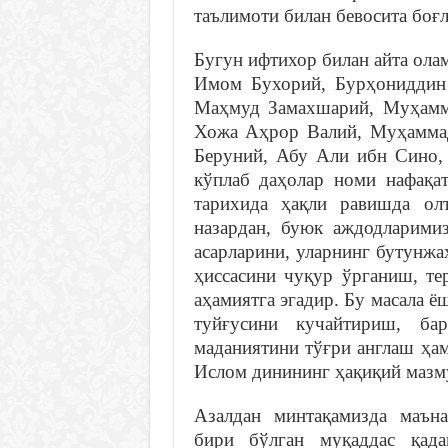
таълимоти билан бевосита боғл
Бугун ифтихор билан айта ола
Имом Бухорий, Бурҳониддин
Маҳмуд Замахшарий, Муҳамм
Хожа Аҳрор Валий, Муҳамма
Беруний, Абу Али ибн Сино,
кўплаб даҳолар номи нафақат
тарихида ҳақли равишда ол
назардан, буюк аждодларими
асарларини, уларнинг бутунж
ҳиссасини чуқур ўрганиш, те
аҳамиятга эгадир. Бу масала 
туйғусини кучайтириш, ба
маданиятини тўғри англаш ҳам
Ислом динининг ҳақиқий мазм
Азалдан минтақамизда маън
бири бўлган муқаддас қад