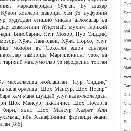
Okt
аният марказларидан бўлган. Бу шаҳар
Қўқон хонлари даврида ҳам ўз нуфузини
Sen
кур ҳудуддан етишиб чиққан алломалар ва
Avg
адар аҳамиятини йўқотмай, муҳим тарихий
Iyul
инади. Бинобарин, Улуғ Мозор, Пур Сиддиқ,
мозор, Хўжа Ланголанг, Хўжа Порсо, Улуғ
Iyun
йиш мозори ва Соқолли эшон сингари
May
ривоятлар замирида Марғилоннинг узоқ ва
Apre
и тарихий маълумотлар ўз ифодасини топган
Mar
Fevr
з маҳалласида жойлашган “Пур Сиддиқ”
Yan
нда халқ орасида “Шоҳ Мансур, Шоҳ Носир”
Dek
қбара ҳам мана шундай улуғ қадамжолардан.
бири Шоҳ Мансур, иккинчиси Шоҳ Носирга
Noy
ан бири, яъни Шоҳ Мансур Ҳазрат Али
Okt
уҳаммад ибн Ҳанафиянинг фарзанди экани
Sen
ган [8:6].
Avg