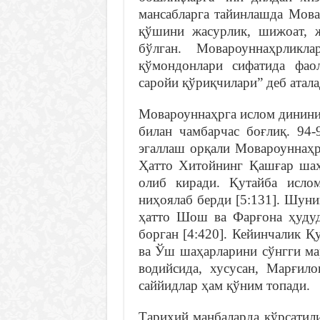
мансабларга тайинлашда Мова
қўшини жасурлик, шижоат, ж
бўлган. Мовароуннаҳрликл
қўмондонлари сифатида фао
саройи қўриқчилари” деб аталад
Мовароуннаҳрга ислом динини
билан чамбарчас боғлиқ. 94
эгаллаш орқали Мовароуннаҳр
Ҳатто Хитойнинг Қашғар шаҳ
олиб киради. Қутайба исло
ниҳоялаб берди [5:131]. Шун
ҳатто Шош ва Фарғона ҳудуд
борган [4:420]. Кейинчалик 
ва Ўш шаҳарларини сўнгги мар
водийсида, хусусан, Марғил
саййидлар ҳам қўним топади.
Тарихий манбаларда кўрсатил