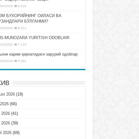
/04/2019
8,516
ОМ БУХОРИЙНИНГ ОИЛАСИ ВА
РЗАНДЛАРИ БЎЛГАНМИ?
/08/2020
8,011
S-MUNOZARA YURITISH ODOBLARI
/12/2020
7,110
ъони карим қироатидаги зарурий одоблар
/03/2019
6,591
ХИВ
ust 2026
(19)
 2026
(66)
 2026
(41)
 2026
(39)
l 2026
(69)