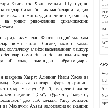
ъсири ўзига хос ўрин тутади. Шу нуқтаи
23
ёратгоҳлар билан боғлиқ манбаларни тадқиқ
ИМ
ни изоҳлаш минтақадаги диний қарашлар,
ФА
и ва унинг ривожланиш динамикасини
12
 этади.
BAH
29
тларида, жумладан, Фарғона водийсида ҳам
Қур
слар номи билан боғлиқ мозор ҳамда
20
мад соллаллоҳу алайҳи васалламнинг машҳур
 тобеинлар номи билан боғлиқ қадамжолар
аллий халқ томонидан зиёратгоҳларга
АР
Avg
он шаҳрида Ҳазрат Алининг Имом Ҳасан ва
Iyul
ад Ҳанафия сингари фарзандларининг
ратгоҳлар мавжуд бўлиб, маҳаллий аҳоли
Iyun
онадон аҳлини “тўра”, “тўрахон”, “тақсир”,
May
пошшахон” деб атаб келади. Ушбу хонадон
Apre
м ва Махдуми Аъзам авлодларидан эканини