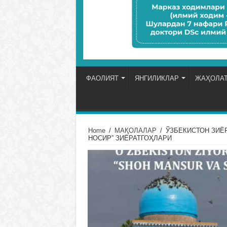
ФАОЛИЯТ
ЯНГИЛИКЛАР
ЖАҲОЛАТ
Home
/
МАҚОЛАЛАР
/
ЎЗБЕКИСТОН ЗИЁ
НОСИР” ЗИЁРАТГОҲЛАРИ