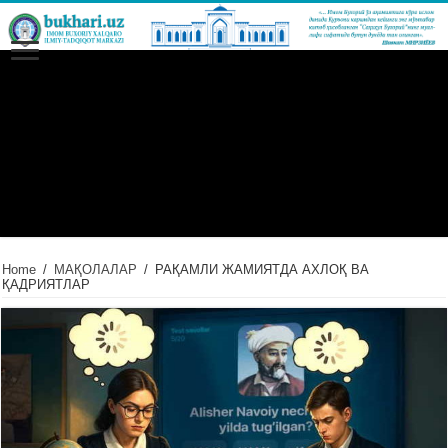
Home
/
МАҚОЛАЛАР
/
РАҚАМЛИ ЖАМИЯТДА АХЛОҚ ВА
ҚАДРИЯТЛАР