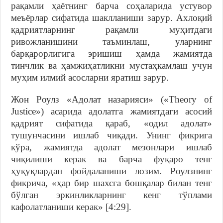
рақамли ҳаётнинг барча соҳаларида устувор
меъёрлар сифатида шаклланиши зарур. Ахлоқий
қадриятларнинг рақамли муҳитдаги
ривожланишини таъминлаш, уларнинг
барқарорлигига эришиш ҳамда жамиятда
тинчлик ва ҳамжиҳатликни мустаҳкамлаш учун
муҳим илмий асосларни яратиш зарур.
Жон Роулз «Адолат назарияси» («Theory of
Justice») асарида адолатга жамиятдаги асосий
қадрият сифатида қараб, «одил адолат»
тушунчасини ишлаб чиқади. Унинг фикрига
кўра, жамиятда адолат мезонлари ишлаб
чиқилиши керак ва барча фуқаро тенг
ҳуқуқлардан фойдаланиши лозим. Роулзнинг
фикрича, «ҳар бир шахсга бошқалар билан тенг
бўлган эркинликларнинг кенг тўплами
кафолатланиши керак» [4:29].