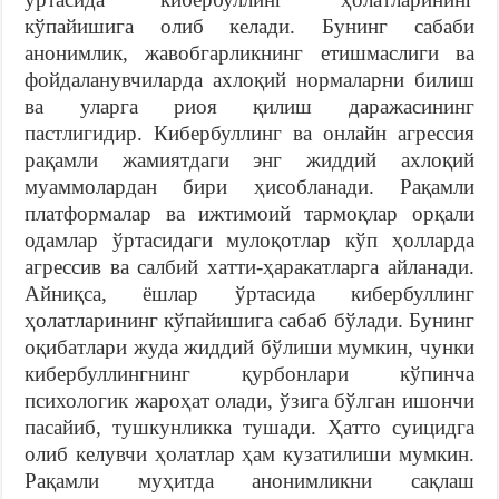
кўпайишига олиб келади. Бунинг сабаби
анонимлик, жавобгарликнинг етишмаслиги ва
фойдаланувчиларда ахлоқий нормаларни билиш
ва уларга риоя қилиш даражасининг
пастлигидир. Кибербуллинг ва онлайн агрессия
рақамли жамиятдаги энг жиддий ахлоқий
муаммолардан бири ҳисобланади. Рақамли
платформалар ва ижтимоий тармоқлар орқали
одамлар ўртасидаги мулоқотлар кўп ҳолларда
агрессив ва салбий хатти-ҳаракатларга айланади.
Айниқса, ёшлар ўртасида кибербуллинг
ҳолатларининг кўпайишига сабаб бўлади. Бунинг
оқибатлари жуда жиддий бўлиши мумкин, чунки
кибербуллингнинг қурбонлари кўпинча
психологик жароҳат олади, ўзига бўлган ишончи
пасайиб, тушкунликка тушади. Ҳатто суицидга
олиб келувчи ҳолатлар ҳам кузатилиши мумкин.
Рақамли муҳитда анонимликни сақлаш