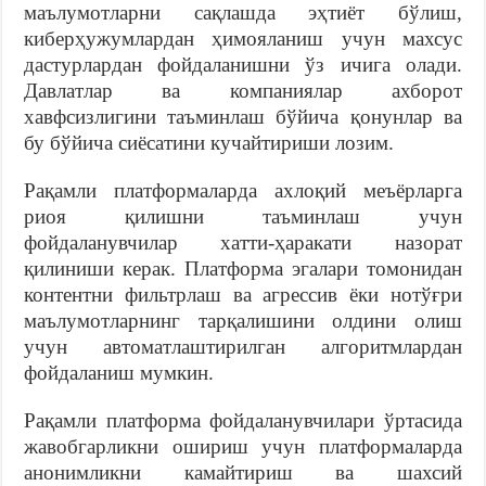
маълумотларни сақлашда эҳтиёт бўлиш,
киберҳужумлардан ҳимояланиш учун махсус
дастурлардан фойдаланишни ўз ичига олади.
Давлатлар ва компаниялар ахборот
хавфсизлигини таъминлаш бўйича қонунлар ва
бу бўйича сиёсатини кучайтириши лозим.
Рақамли платформаларда ахлоқий меъёрларга
риоя қилишни таъминлаш учун
фойдаланувчилар хатти-ҳаракати назорат
қилиниши керак. Платформа эгалари томонидан
контентни фильтрлаш ва агрессив ёки нотўғри
маълумотларнинг тарқалишини олдини олиш
учун автоматлаштирилган алгоритмлардан
фойдаланиш мумкин.
Рақамли платформа фойдаланувчилари ўртасида
жавобгарликни ошириш учун платформаларда
анонимликни камайтириш ва шахсий