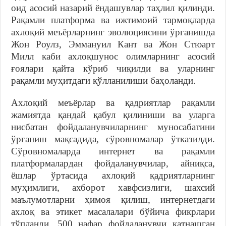
оид асосий назарий ёндашувлар таҳлил қилинди.
Рақамли платформа ва ижтимоий тармоқларда
ахлоқий меъёрларнинг эволюциясини ўрганишда
Жон Роулз, Эммануил Кант ва Жон Стюарт
Милл каби ахлоқшунос олимларнинг асосий
ғоялари қайта кўриб чиқилди ва уларнинг
рақамли муҳитдаги қўлланилиши баҳоланди.
Ахлоқий меъёрлар ва қадриятлар рақамли
жамиятда қандай қабул қилиниши ва уларга
нисбатан фойдаланувчиларнинг муносабатини
ўрганиш мақсадида, сўровномалар ўтказилди.
Сўровномаларда интернет ва рақамли
платформалардан фойдаланувчилар, айниқса,
ёшлар ўртасида ахлоқий қадриятларнинг
муҳимлиги, ахборот хавфсизлиги, шахсий
маълумотларни ҳимоя қилиш, интернетдаги
ахлоқ ва этикет масалалари бўйича фикрлари
тўпланди. 500 нафар фойдаланувчи қатнашган