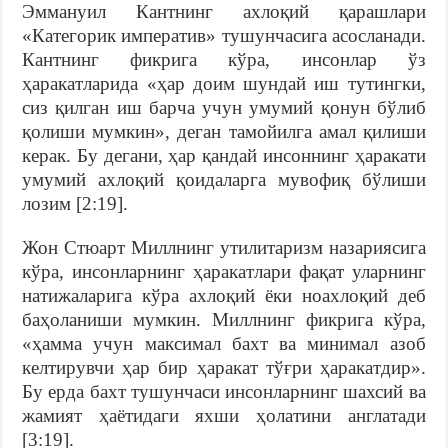
Эммануил Кантнинг ахлоқий қарашлари
«Категорик императив» тушунчасига асосланади.
Кантнинг фикрига кўра, инсонлар ўз
ҳаракатларида «ҳар доим шундай иш тутингки,
сиз қилган иш барча учун умумий қонун бўлиб
қолиши мумкин», деган тамойилга амал қилиши
керак. Бу дегани, ҳар қандай инсоннинг ҳаракати
умумий ахлоқий қоидаларга мувофиқ бўлиши
лозим [2:19].
Жон Стюарт Миллнинг утилитаризм назариясига
кўра, инсонларнинг ҳаракатлари фақат уларнинг
натижаларига кўра ахлоқий ёки ноахлоқий деб
баҳоланиши мумкин. Миллнинг фикрига кўра,
«ҳамма учун максимал бахт ва минимал азоб
келтирувчи ҳар бир ҳаракат тўғри ҳаракатдир».
Бу ерда бахт тушунчаси инсонларнинг шахсий ва
жамият ҳаётидаги яхши ҳолатини англатади
[3:19].