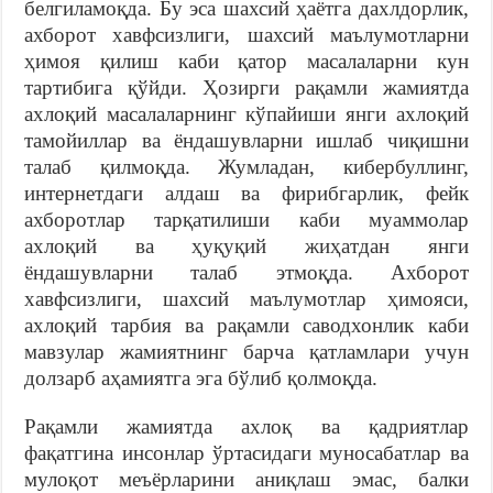
белгиламоқда. Бу эса шахсий ҳаётга дахлдорлик,
ахборот хавфсизлиги, шахсий маълумотларни
ҳимоя қилиш каби қатор масалаларни кун
тартибига қўйди. Ҳозирги рақамли жамиятда
ахлоқий масалаларнинг кўпайиши янги ахлоқий
тамойиллар ва ёндашувларни ишлаб чиқишни
талаб қилмоқда. Жумладан, кибербуллинг,
интернетдаги алдаш ва фирибгарлик, фейк
ахборотлар тарқатилиши каби муаммолар
ахлоқий ва ҳуқуқий жиҳатдан янги
ёндашувларни талаб этмоқда. Ахборот
хавфсизлиги, шахсий маълумотлар ҳимояси,
ахлоқий тарбия ва рақамли саводхонлик каби
мавзулар жамиятнинг барча қатламлари учун
долзарб аҳамиятга эга бўлиб қолмоқда.
Рақамли жамиятда ахлоқ ва қадриятлар
фақатгина инсонлар ўртасидаги муносабатлар ва
мулоқот меъёрларини аниқлаш эмас, балки