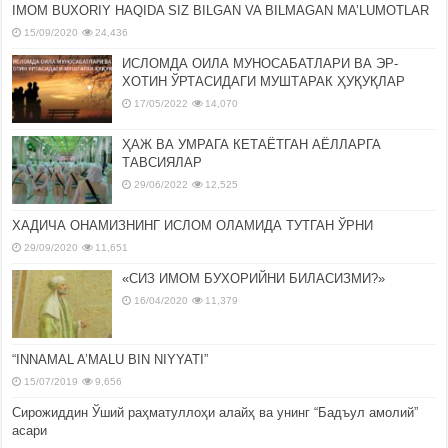
IMOM BUXORIY HAQIDA SIZ BILGAN VA BILMAGAN MA’LUMOTLAR
15/09/2020
24,436
ИСЛОМДА ОИЛА МУНОСАБАТЛАРИ ВА ЭР-
ХОТИН ЎРТАСИДАГИ МУШТАРАК ҲУҚУҚЛАР
17/05/2022
14,070
ҲАЖ ВА УМРАГА КЕТАЁТГАН АЁЛЛАРГА
ТАВСИЯЛАР
29/06/2022
12,525
ХАДИЧА ОНАМИЗНИНГ ИСЛОМ ОЛАМИДА ТУТГАН ЎРНИ
29/09/2020
11,651
«СИЗ ИМОМ БУХОРИЙНИ БИЛАСИЗМИ?»
16/04/2020
11,379
“INNAMAL A’MALU BIN NIYYATI”
15/07/2019
9,656
Сирожиддин Ўший раҳматуллоҳи алайҳ ва унинг “Бадъул амолий”
асари