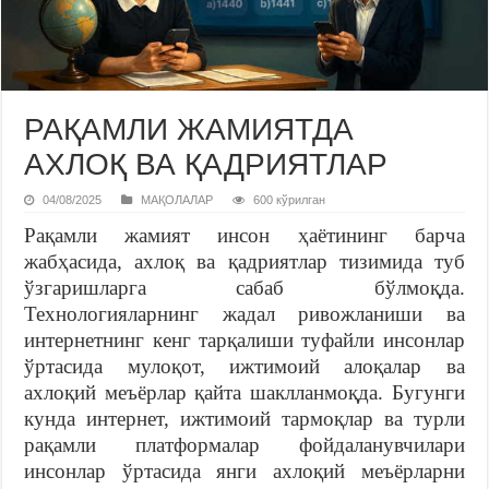
РАҚАМЛИ ЖАМИЯТДА
АХЛОҚ ВА ҚАДРИЯТЛАР
04/08/2025
МАҚОЛАЛАР
600 кўрилган
Рақамли жамият инсон ҳаётининг барча
жабҳасида, ахлоқ ва қадриятлар тизимида туб
ўзгаришларга сабаб бўлмоқда.
Технологияларнинг жадал ривожланиши ва
интернетнинг кенг тарқалиши туфайли инсонлар
ўртасида мулоқот, ижтимоий алоқалар ва
ахлоқий меъёрлар қайта шаклланмоқда. Бугунги
кунда интернет, ижтимоий тармоқлар ва турли
рақамли платформалар фойдаланувчилари
инсонлар ўртасида янги ахлоқий меъёрларни