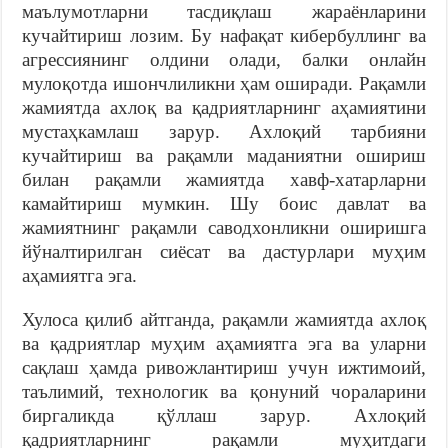
маълумотларни тасдиқлаш жараёнларини
кучайтириш лозим. Бу нафақат кибербуллинг ва
агрессиянинг олдини олади, балки онлайн
мулоқотда ишончлиликни ҳам оширади. Рақамли
жамиятда ахлоқ ва қадриятларнинг аҳамиятини
мустаҳкамлаш зарур. Ахлоқий тарбияни
кучайтириш ва рақамли маданиятни ошириш
билан рақамли жамиятда хавф-хатарларни
камайтириш мумкин. Шу боис давлат ва
жамиятнинг рақамли саводхонликни оширишга
йўналтирилган сиёсат ва дастурлари муҳим
аҳамиятга эга.
Хулоса қилиб айтганда, рақамли жамиятда ахлоқ
ва қадриятлар муҳим аҳамиятга эга ва уларни
сақлаш ҳамда ривожлантириш учун ижтимоий,
таълимий, технологик ва қонуний чораларини
биргаликда қўллаш зарур. Ахлоқий
қадриятларнинг рақамли муҳитдаги