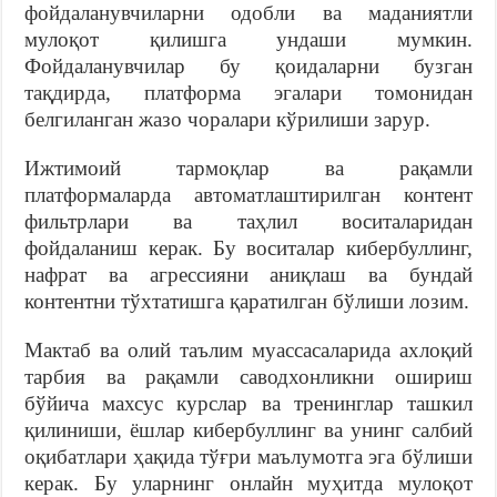
фойдаланувчиларни одобли ва маданиятли
мулоқот қилишга ундаши мумкин.
Фойдаланувчилар бу қоидаларни бузган
тақдирда, платформа эгалари томонидан
белгиланган жазо чоралари кўрилиши зарур.
Ижтимоий тармоқлар ва рақамли
платформаларда автоматлаштирилган контент
фильтрлари ва таҳлил воситаларидан
фойдаланиш керак. Бу воситалар кибербуллинг,
нафрат ва агрессияни аниқлаш ва бундай
контентни тўхтатишга қаратилган бўлиши лозим.
Мактаб ва олий таълим муассасаларида ахлоқий
тарбия ва рақамли саводхонликни ошириш
бўйича махсус курслар ва тренинглар ташкил
қилиниши, ёшлар кибербуллинг ва унинг салбий
оқибатлари ҳақида тўғри маълумотга эга бўлиши
керак. Бу уларнинг онлайн муҳитда мулоқот