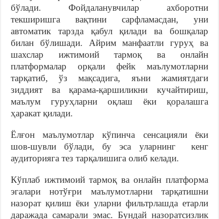
бўлади. Фойдаланувчилар ахборотни
текширишга вақтини сарфламасдан, уни
автоматик тарзда қабул қилади ва бошқалар
билан бўлишади. Айрим манфаатли гуруҳ ва
шахслар ижтимоий тармоқ ва онлайн
платформалар орқали фейк маълумотларни
тарқатиб, ўз мақсадига, яъни жамиятдаги
зиддият ва қарама-қаршиликни кучайтириш,
маълум гуруҳларни оқлаш ёки қоралашга
ҳаракат қилади.
Ёлғон маълумотлар кўпинча сенсацияли ёки
шов-шувли бўлади, бу эса уларнинг кенг
аудиторияга тез тарқалишига олиб келади.
Кўплаб ижтимоий тармоқ ва онлайн платформа
эгалари нотўғри маълумотларни тарқатишни
назорат қилиш ёки уларни фильтрлашда етарли
даражада самарали эмас. Бундай назоратсизлик