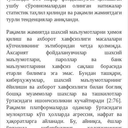
ушбу сўровномалардан олинган натижалар
статистик таҳлил қилинди ва рақамли жамиятдаги
турли тенденциялар аниқланди.
Рақамли жамиятда шахсий маълумотларни ҳимоя
қилиш ва ахборот хавфсизлиги масалалари
кўпчиликнинг эътиборидан четда қолмоқда.
Аксарият фойдаланувчилар шахсий
маълумотлари, пароллар ва банк
маълумотларини хавфсиз сақлаш борасида
етарли билимга эга эмас. Бундан ташқари,
киберҳужумлар, шахсий маълумотларнинг
ёйилиши ва ахборот хавфсизлиги билан боғлиқ
бошқа муаммолар шахслар ва ташкилотлар
ўртасидаги ишончсизликни кучайтиради [2:76].
Рақамли платформаларда одамлар ўртасидаги
мулоқотлар кўп ҳолларда агрессия, нафрат ва
ҳақоратларга айланади. Бу, айниқса, ёшлар
ўртасида кибербуллинг ҳолатларининг