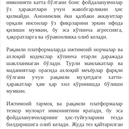
имконияти катта бўлгани боис фойдаланувчилар
ўз ҳаракатлари учун жавобгарликни ҳис
қилмайди. Анонимлик ёки қалбаки аккаунтлар
орқали инсонлар ўз фикрларини эркин ифода
қилиши мумкин, бу эса кўпинча агрессияга,
ҳақоратларга ва зўравонликка олиб келади.
Рақамли платформаларда ижтимоий нормалар ва
ахлоқий кодекслар кўпинча етарли даражада
шаклланмаган бўлади. Турли мамлакатлар ва
маданиятлар орасида ахлоқий меъёрлар фарқли
бўлгани учун рақамли муҳитдаги хатти-
ҳаракатлар ҳам ҳар хил кўринишда бўлиши
мумкин.
Ижтимоий тармоқ ва рақамли платформалар
тезкор мулоқот имкониятини яратади, бу эса
фойдаланувчиларнинг ҳис-туйғуларини тезда
билдиришига олиб келади. Жуда тез қайтарилган