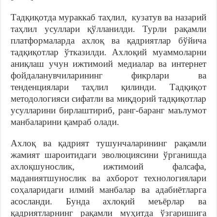
Тадқиқотда мураккаб таҳлил, кузатув ва назарий
таҳлил усуллари қўлланилди. Турли рақамли
платформаларда ахлоқ ва қадриятлар бўйича
тадқиқотлар ўтказилди. Ахлоқий муаммоларни
аниқлаш учун ижтимоий медиалар ва интернет
фойдаланувчиларининг фикрлари ва
тенденциялари таҳлил қилинди. Тадқиқот
методологияси сифатли ва миқдорий тадқиқотлар
усулларини бирлаштириб, ранг-баранг маълумот
манбаларини қамраб олади.
Ахлоқ ва қадрият тушунчаларининг рақамли
жамият шароитидаги эволюциясини ўрганишда
ахлоқшунослик, ижтимоий фалсафа,
маданиятшунослик ва ахборот технологиялари
соҳаларидаги илмий манбалар ва адабиётларга
асосланди. Бунда ахлоқий меъёрлар ва
қадриятларнинг рақамли муҳитда ўзгаришига