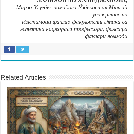
ЛАЛИХОН
МУХАМEДЖАНОВА
,
Мирзо Улуғбек номидаги Ўзбекистон Миллий
университети
Ижтимоий фанлар факультети Этика ва
эстетика кафедраси профессори,
фалсафа
фанлари номзоди
Related Articles