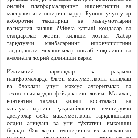
онлайн платформаларнинг ишончлилиги ва
масъулиятини ошириш зарур. Бунинг учун улар
ахборотни текшириш ва маълумотларни
валидация қилиш бўйича қатъий қоидалар ва
стандартлар жорий қилиши лозим. Хабар
тарқатувчи манбаларнинг ишончлилигини
тасдиқловчи механизмлар ишлаб чиқилиши ва
амалиётга жорий қилиниши керак.
Ижтимоий тармоқлар ва рақамли
платформаларда ёлғон маълумотларни аниқлаш
ва блоклаш учун махсус алгоритмлар ва
технологиялардан фойдаланиш лозим. Масалан,
контентни таҳлил қилиш воситалари ва
маълумотларнинг ҳақиқийлигини текширувчи
дастурлар фейк маълумотларни тарқалишидан
олдин аниқлаш ва уни тўхтатиш имконини
беради. Фактларни текширишга ихтисослашган
мустақил платформа ва ташкилотлар