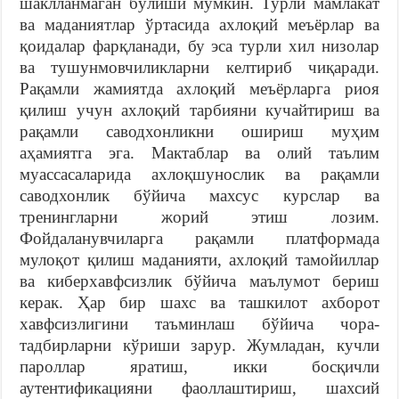
шаклланмаган бўлиши мумкин. Турли мамлакат
ва маданиятлар ўртасида ахлоқий меъёрлар ва
қоидалар фарқланади, бу эса турли хил низолар
ва тушунмовчиликларни келтириб чиқаради.
Рақамли жамиятда ахлоқий меъёрларга риоя
қилиш учун ахлоқий тарбияни кучайтириш ва
рақамли саводхонликни ошириш муҳим
аҳамиятга эга. Мактаблар ва олий таълим
муассасаларида ахлоқшунослик ва рақамли
саводхонлик бўйича махсус курслар ва
тренингларни жорий этиш лозим.
Фойдаланувчиларга рақамли платформада
мулоқот қилиш маданияти, ахлоқий тамойиллар
ва киберхавфсизлик бўйича маълумот бериш
керак. Ҳар бир шахс ва ташкилот ахборот
хавфсизлигини таъминлаш бўйича чора-
тадбирларни кўриши зарур. Жумладан, кучли
пароллар яратиш, икки босқичли
аутентификацияни фаоллаштириш, шахсий