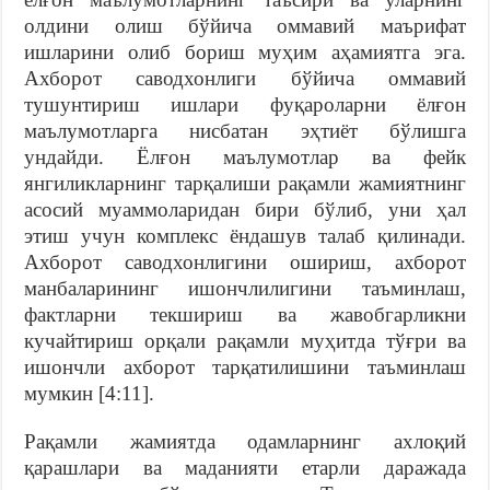
олдини олиш бўйича оммавий маърифат
ишларини олиб бориш муҳим аҳамиятга эга.
Ахборот саводхонлиги бўйича оммавий
тушунтириш ишлари фуқароларни ёлғон
маълумотларга нисбатан эҳтиёт бўлишга
ундайди. Ёлғон маълумотлар ва фейк
янгиликларнинг тарқалиши рақамли жамиятнинг
асосий муаммоларидан бири бўлиб, уни ҳал
этиш учун комплекс ёндашув талаб қилинади.
Ахборот саводхонлигини ошириш, ахборот
манбаларининг ишончлилигини таъминлаш,
фактларни текшириш ва жавобгарликни
кучайтириш орқали рақамли муҳитда тўғри ва
ишончли ахборот тарқатилишини таъминлаш
мумкин [4:11].
Рақамли жамиятда одамларнинг ахлоқий
қарашлари ва маданияти етарли даражада