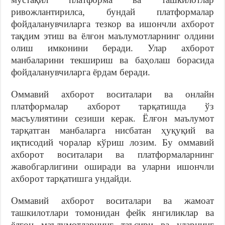
ривожлантирилса, бундай платформалар
фойдаланувчиларга тезкор ва ишончли ахборот
тақдим этиш ва ёлғон маълумотларнинг олдини
олиш имконини беради. Улар ахборот
манбаларини текшириш ва баҳолаш борасида
фойдаланувчиларга ёрдам беради.
Оммавий ахборот воситалари ва онлайн
платформалар ахборот тарқатишда ўз
масъулиятини сезиши керак. Ёлғон маълумот
тарқатган манбаларга нисбатан ҳуқуқий ва
иқтисодий чоралар кўриш лозим. Бу оммавий
ахборот воситалари ва платформаларнинг
жавобгарлигини оширади ва уларни ишончли
ахборот тарқатишга ундайди.
Оммавий ахборот воситалари ва жамоат
ташкилотлари томонидан фейк янгиликлар ва
ёлғон маълумотларнинг таъсири ва уларнинг