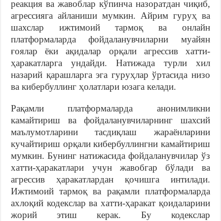
реакция ва жавоблар кўпинча назоратдан чиқиб,
агрессияга айланиши мумкин. Айрим гуруҳ ва
шахслар ижтимоий тармоқ ва онлайн
платформаларда фойдаланувчиларни муайян
ғоялар ёки ақидалар орқали агрессив хатти-
ҳаракатларга ундайди. Натижада турли хил
назарий қарашларга эга гуруҳлар ўртасида низо
ва кибербуллинг ҳолатлари юзага келади.
Рақамли платформаларда анонимликни
камайтириш ва фойдаланувчиларнинг шахсий
маълумотларини тасдиқлаш жараёнларини
кучайтириш орқали кибербуллингни камайтириш
мумкин. Бунинг натижасида фойдаланувчилар ўз
хатти-ҳаракатлари учун жавобгар бўлади ва
агрессив ҳаракатлардан қочишга интилади.
Ижтимоий тармоқ ва рақамли платформаларда
ахлоқий кодекслар ва хатти-ҳаракат қоидаларини
жорий этиш керак. Бу кодекслар