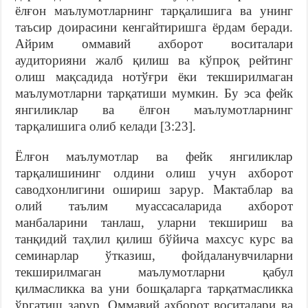
ёлғон маълумотларнинг тарқалишига ва унинг
таъсир доирасини кенгайтиришга ёрдам беради.
Айрим оммавий ахборот воситалари
аудиторияни жалб қилиш ва кўпроқ рейтинг
олиш мақсадида нотўғри ёки текширилмаган
маълумотларни тарқатиши мумкин. Бу эса фейк
янгиликлар ва ёлғон маълумотларнинг
тарқалишига олиб келади [3:23].
Ёлғон маълумотлар ва фейк янгиликлар
тарқалишининг олдини олиш учун ахборот
саводхонлигини ошириш зарур. Мактаблар ва
олий таълим муассасаларида ахборот
манбаларини танлаш, уларни текшириш ва
танқидий таҳлил қилиш бўйича махсус курс ва
семинарлар ўтказиш, фойдаланувчиларни
текширилмаган маълумотларни қабул
қилмасликка ва уни бошқаларга тарқатмасликка
ўргатиш зарур. Оммавий ахборот воситалари ва