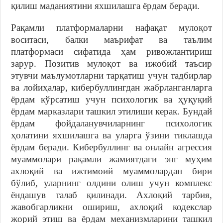
қилиш маданиятини яхшилашга ёрдам беради.
Рақамли платформаларни нафақат мулоқот
воситаси, балки маърифат ва таълим
платформаси сифатида ҳам ривожлантириш
зарур. Позитив мулоқот ва ижобий таъсир
этувчи маълумотларни тарқатиш учун тадбирлар
ва лойиҳалар, кибербуллингдан жабрланганларга
ёрдам кўрсатиш учун психологик ва ҳуқуқий
ёрдам марказлари ташкил этилиши керак. Бундай
ёрдам фойдаланувчиларнинг психологик
ҳолатини яхшилашга ва уларга ўзини тиклашда
ёрдам беради. Кибербуллинг ва онлайн агрессия
муаммолари рақамли жамиятдаги энг муҳим
ахлоқий ва ижтимоий муаммолардан бири
бўлиб, уларнинг олдини олиш учун комплекс
ёндашув талаб қилинади. Ахлоқий тарбия,
жавобгарликни ошириш, ахлоқий кодекслар
жорий этиш ва ёрдам механизмларини ташкил