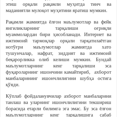
этиш орқали рақамли муҳитда тинч ва
маданиятли мулоқот муҳитини яратиш мумкин.
Рақамли жамиятда ёлғон маълумотлар ва фейк
янгиликларнинг тарқалиши оғриқли
муаммолардан бири ҳисобланади. Интернет ва
ижтимоий тармоқлар орқали тарқатилаётган
нотўғри маълумотлар жамиятда хато
тушунчалар, нафрат, зиддият ва ижтимоий
беқарорликка олиб келиши мумкин. Бундай
маълумотларнинг кенг тарқалиши эса
фуқароларнинг ишончини камайтириб, ахборот
манбаларининг ишончлилигини шубҳа остига
қўяди.
Кўплаб фойдаланувчилар ахборот манбаларини
танлаш ва уларнинг ишончлилигини текшириш
борасида етарли билимга эга эмас. Бу эса ёлғон
маълумотларнинг кенг тарқалишига сабаб