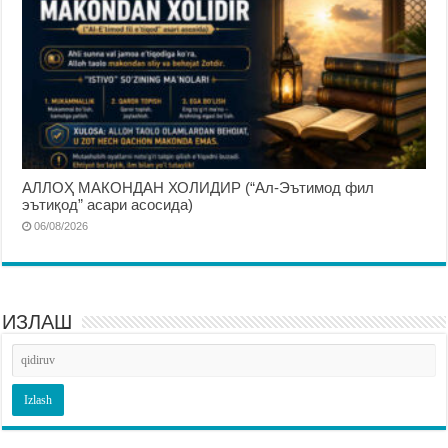
АЛЛОҲ МАКОНДАН ХОЛИДИР (“Ал-Эътимод фил
эътиқод” асари асосида)
06/08/2026
ИЗЛАШ