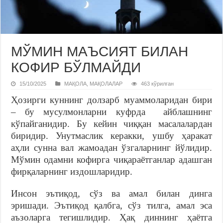
МЎМИН МАЪСИЯТ БИЛАН
КОФИР БЎЛМАЙДИ
15/10/2025
МАҚОЛА
,
МАҚОЛАЛАР
463 кўрилган
Ҳозирги куннинг долзарб муаммоларидан бири
– бу мусулмонларни куфрда айблашнинг
кўпайганидир. Бу кейин чиққан масалалардан
биридир. Унутмаслик керакки, ушбу ҳаракат
аҳли сунна вал жамоадан ўзгаларнинг йўлидир.
Мўмин одамни кофирга чиқараётганлар адашган
фирқаларнинг издошларидир.
Инсон эътиқод, сўз ва амал билан динга
эришади. Эътиқод қалбга, сўз тилга, амал эса
аъзоларга тегишлидир. Ҳақ диннинг ҳаётга