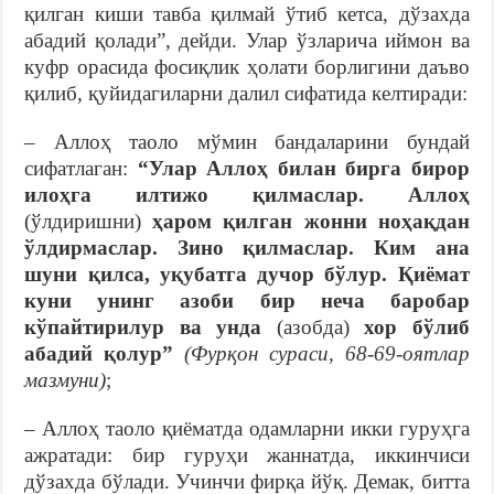
қилган киши тавба қилмай ўтиб кетса, дўзахда
абадий қолади”, дейди. Улар ўзларича иймон ва
куфр орасида фосиқлик ҳолати борлигини даъво
қилиб, қуйидагиларни далил сифатида келтиради:
– Аллоҳ таоло мўмин бандаларини бундай
сифатлаган:
“Улар Аллоҳ билан бирга бирор
илоҳга илтижо қилмаслар. Аллоҳ
(ўлдиришни)
ҳаром қилган жонни ноҳақдан
ўлдирмаслар. Зино қилмаслар. Ким ана
шуни қилса, уқубатга дучор бўлур. Қиёмат
куни унинг азоби бир неча баробар
кўпайтирилур ва унда
(азобда)
хор бўлиб
абадий қолур”
(Фурқон сураси, 68-69-оятлар
мазмуни)
;
– Аллоҳ таоло қиёматда одамларни икки гуруҳга
ажратади: бир гуруҳи жаннатда, иккинчиси
дўзахда бўлади. Учинчи фирқа йўқ. Демак, битта