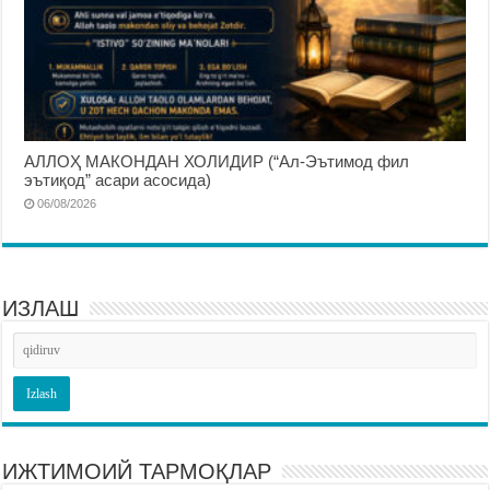
АЛЛОҲ МАКОНДАН ХОЛИДИР (“Ал-Эътимод фил
эътиқод” асари асосида)
06/08/2026
ИЗЛАШ
ИЖТИМОИЙ ТАРМОҚЛАР