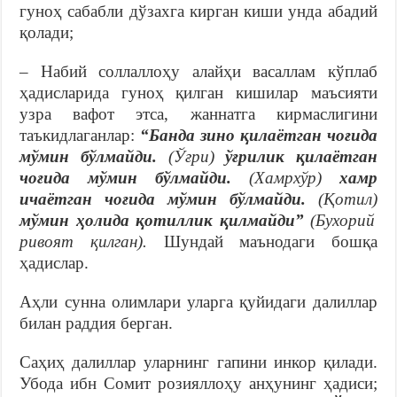
гуноҳ сабабли дўзахга кирган киши унда абадий
қолади;
– Набий соллаллоҳу алайҳи васаллам кўплаб
ҳадисларида гуноҳ қилган кишилар маъсияти
узра вафот этса, жаннатга кирмаслигини
таъкидлаганлар:
“Банда зино қилаётган чоғида
мўмин бўлмайди.
(Ўғри)
ўғрилик қилаётган
чоғида мўмин бўлмайди.
(Хамрхўр)
хамр
ичаётган чоғида мўмин бўлмайди.
(Қотил)
мўмин ҳолида қотиллик қилмайди”
(Бухорий
ривоят қилган).
Шундай маънодаги бошқа
ҳадислар.
Аҳли сунна олимлари уларга қуйидаги далиллар
билан раддия берган.
Саҳиҳ далиллар уларнинг гапини инкор қилади.
Убода ибн Сомит розияллоҳу анҳунинг ҳадиси;