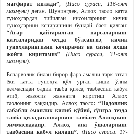
мағфират қилади”,
(Нисо сураси, 116-оят
мазмуни)
деган. Шунингдек, Аллоҳ таоло катта
гуноҳлардан тийилган инсонларнинг кичик
гуноҳларини кечиришини бундай баён қилган:
“Агар қайтарилган нарсаларнинг
катталаридан четда бўлсангиз, кичик
гуноҳларингизни кечирамиз ва сизни яхши
жойга киритамиз”
(Нисо сураси, 31-оят
мазмуни)
.
Бепарволик билан бирор фарз амални тарк этган
ёки катта гуноҳга қўл урган киши ўлим
келмасидан олдин тавба қилса, тавбасини қабул
этиб, жазосиз жаннатга киритиш Аллоҳ
таолонинг ҳаққидир. Аллоҳ таоло:
“Нодонлик
сабабли ёмонлик қилиб қўйиб, сўнгра тезда
тавба қиладиганларнинг тавбаси Аллоҳнинг
зиммасидадир. Аллоҳ ана ўшаларнинг
тавбасини қабул қилади”,
(Нисо сураси, 17-