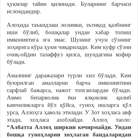
ҳукмлар тайин қилинади. Буларнинг барчаси
исломдандир.
Алоҳида таъкидлаш лозимки, эътиқод қалбнинг
иши бўлиб, бошқалар ундан хабар топиш
имкониятига эга эмас. Шунинг учун сўзнинг
зоҳирига кўра ҳукм чиқарилади. Ким куфр сўзни
очиқ-ойдин талаффуз қилса, шундагина кофир
бўлади.
Амалнинг даражалари турли хил бўлади. Ким
буюрилган амалларни барча имкониятини
сарфлаб бажарса, нажот топганлардан бўлади.
Аммо бепарволик ёки ялқовлик қилиб
камчиликларга йўл қўйса, гуноҳ ишларга қўл
урса, Аллоҳга ҳавола этилади. У Зот хоҳласа авф
этади, хоҳласа азоблайди. Аллоҳ таоло:
“Албатта Аллоҳ ширкни кечирмайди. Ундан
бошқа гуноҳларни хоҳлаган бандаларидан