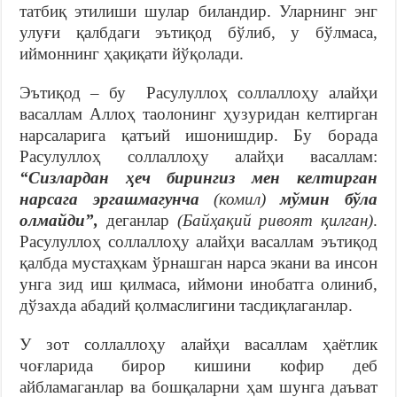
татбиқ этилиши шулар биландир. Уларнинг энг
улуғи қалбдаги эътиқод бўлиб, у бўлмаса,
иймоннинг ҳақиқати йўқолади.
Эътиқод – бу Расулуллоҳ соллаллоҳу алайҳи
васаллам Аллоҳ таолонинг ҳузуридан келтирган
нарсаларига қатъий ишонишдир. Бу борада
Расулуллоҳ соллаллоҳу алайҳи васаллам:
“Сизлардан ҳеч бирингиз мен келтирган
нарсага эргашмагунча
(комил)
мўмин бўла
олмайди”,
деганлар
(Байҳақий ривоят қилган)
.
Расулуллоҳ соллаллоҳу алайҳи васаллам эътиқод
қалбда мустаҳкам ўрнашган нарса экани ва инсон
унга зид иш қилмаса, иймони инобатга олиниб,
дўзахда абадий қолмаслигини тасдиқлаганлар.
У зот соллаллоҳу алайҳи васаллам ҳаётлик
чоғларида бирор кишини кофир деб
айбламаганлар ва бошқаларни ҳам шунга даъват