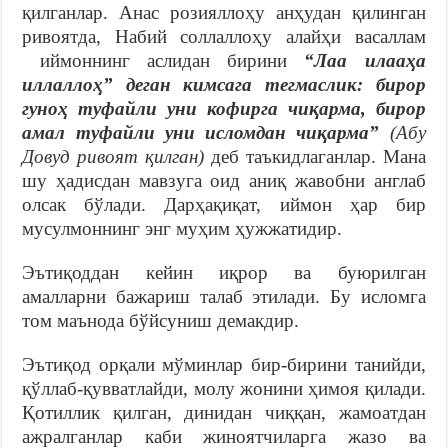
қилганлар. Анас розияллоҳу анҳудан қилинган
ривоятда, Набий соллаллоҳу алайҳи васаллам
иймоннинг аслидан бирини
“Лаа илааҳа
иллаллоҳ” деган кимсага тегмаслик: бирор
гуноҳ туфайли уни кофирга чиқарма, бирор
амал туфайли уни исломдан чиқарма”
(Абу
Довуд ривоят қилган)
деб таъкидлаганлар. Мана
шу ҳадисдан мавзуга оид аниқ жавобни англаб
олсак бўлади. Дарҳақиқат, иймон ҳар бир
мусулмоннинг энг муҳим ҳужжатидир.
Эътиқоддан кейин иқрор ва буюрилган
амалларни бажариш талаб этилади. Бу исломга
том маънода бўйсуниш демакдир.
Эътиқод орқали мўминлар бир-бирини танийди,
қўллаб-қувватлайди, молу жонини ҳимоя қилади.
Қотиллик қилган, динидан чиққан, жамоатдан
ажралганлар каби жиноятчиларга жазо ва