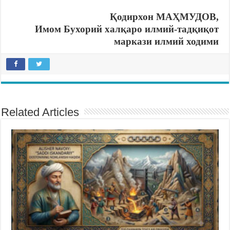
Қодирхон МАҲМУДОВ,
Имом Бухорий халқаро илмий-тадқиқот
маркази илмий ходими
Related Articles