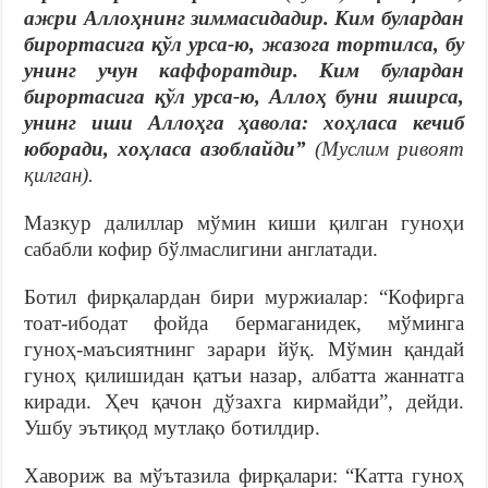
ажри Аллоҳнинг зиммасидадир. Ким булардан
бирортасига қўл урса-ю, жазога тортилса, бу
унинг учун каффоратдир. Ким булардан
бирортасига қўл урса-ю, Аллоҳ буни яширса,
унинг иши Аллоҳга ҳавола: хоҳласа кечиб
юборади, хоҳласа азоблайди”
(Муслим ривоят
қилган).
Мазкур далиллар мўмин киши қилган гуноҳи
сабабли кофир бўлмаслигини англатади.
Ботил фирқалардан бири муржиалар: “Кофирга
тоат-ибодат фойда бермаганидек, мўминга
гуноҳ-маъсиятнинг зарари йўқ. Мўмин қандай
гуноҳ қилишидан қатъи назар, албатта жаннатга
киради. Ҳеч қачон дўзахга кирмайди”, дейди.
Ушбу эътиқод мутлақо ботилдир.
Хавориж ва мўътазила фирқалари: “Катта гуноҳ