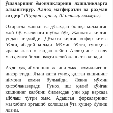
ўшаларнинг ёмонликларини яхшиликларга
алмаштирур. Аллоҳ мағфиратли ва раҳмли
зотдир”
(Фурқон сураси, 70-оятлар мазмуни).
Охиратда жаннат ва дўзахдан бошқа қоладиган
жой бўлмаслигига шубҳа йўқ. Жаннатга кирган
ундан чиқмайди. Дўзахга кирган кофир кимса
бўлса, абадий қолади. Мўмин бўлса, гуноҳига
яраша жазо олгандан кейин Аллоҳнинг фазлу
марҳамати билан, вақти келиб жаннатга киради.
Аҳли ҳақ иймоннинг аслини эмас, комиллигини
инкор этади. Яъни катта гуноҳ қилган кишининг
иймони комил бўлмайди. Лекин мўмин
ҳисобланаверади. Гуноҳ иш қилиб қўйган
кишининг қалбини билмасдан уни ҳар нарсада
айблаш тўғри эмас. Адашган фирқаларнинг
мазҳабига эргашиб қолишдан ўта ҳушёр бўлиш
лозим.