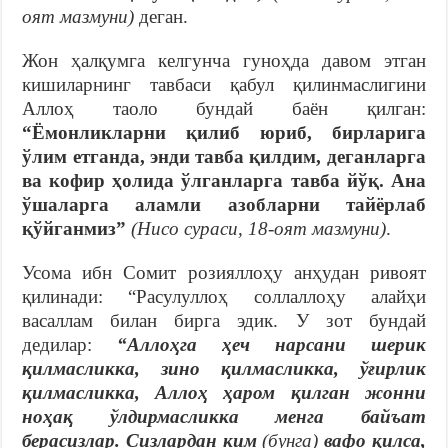
оят мазмуни)
деган.
Жон ҳалқумга келгунча гуноҳда давом этган
кишиларнинг тавбаси қабул қилинмаслигини
Аллоҳ таоло бундай баён қилган:
“Ёмонликларни қилиб юриб, бирларига
ўлим етганда, энди тавба қилдим, деганларга
ва кофир ҳолида ўлганларга тавба йўқ. Ана
ўшаларга аламли азобларни тайёрлаб
қўйганмиз”
(Нисо сураси, 18-оят мазмуни)
.
Усома ибн Сомит розияллоҳу анҳудан ривоят
қилинади: “Расулуллоҳ соллаллоҳу алайҳи
васаллам билан бирга эдик. У зот бундай
дедилар:
“Аллоҳга ҳеч нарсани шерик
қилмасликка, зино қилмасликка, ўғирлик
қилмасликка, Аллоҳ ҳаром қилган жонни
ноҳақ ўлдирмасликка менга байъат
берасизлар. Сизлардан ким
(бунга)
вафо қилса,