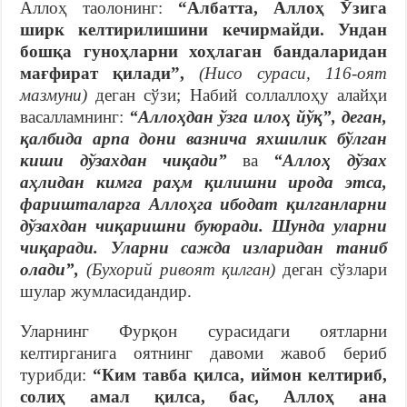
Аллоҳ таолонинг:
“Албатта, Аллоҳ Ўзига
ширк келтирилишини кечирмайди. Ундан
бошқа гуноҳларни хоҳлаган бандаларидан
мағфират қилади”,
(Нисо сураси, 116-оят
мазмуни)
деган сўзи; Набий соллаллоҳу алайҳи
васалламнинг:
“Аллоҳдан ўзга илоҳ йўқ”, деган,
қалбида арпа дони вазнича яхшилик бўлган
киши дўзахдан чиқади”
ва
“Аллоҳ дўзах
аҳлидан кимга раҳм қилишни ирода этса,
фаришталарга Аллоҳга ибодат қилганларни
дўзахдан чиқаришни буюради. Шунда уларни
чиқаради. Уларни сажда изларидан таниб
олади”,
(Бухорий ривоят қилган)
деган сўзлари
шулар жумласидандир.
Уларнинг Фурқон сурасидаги оятларни
келтирганига оятнинг давоми жавоб бериб
турибди:
“Ким тавба қилса, иймон келтириб,
солиҳ амал қилса, бас, Аллоҳ ана