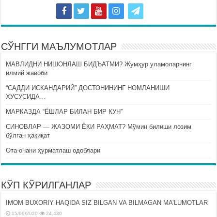
СЎНГГИ МАЪЛУМОТЛАР
МАВЛИДНИ НИШОНЛАШ БИДЪАТМИ? Жумҳур уламоларнинг
илмий жавоби
“САДДИ ИСКАНДАРИЙ” ДОСТОНИНИНГ НОМЛАНИШИ
ХУСУСИДА…
МАРКАЗДА “ЁШЛАР БИЛАН БИР КУН”
СИНОВЛАР — ЖАЗОМИ ЁКИ РАҲМАТ? Мўмин билиши лозим
бўлган ҳақиқат
Ота-онани ҳурматлаш одоблари
КЎП КЎРИЛГАНЛАР
IMOM BUXORIY HAQIDA SIZ BILGAN VA BILMAGAN MA’LUMOTLAR
15/09/2020
24,430