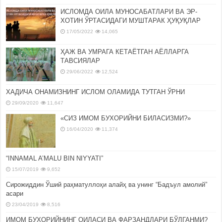
ИСЛОМДА ОИЛА МУНОСАБАТЛАРИ ВА ЭР-
ХОТИН ЎРТАСИДАГИ МУШТАРАК ҲУҚУҚЛАР
17/05/2022
14,065
ҲАЖ ВА УМРАГА КЕТАЁТГАН АЁЛЛАРГА
ТАВСИЯЛАР
29/06/2022
12,524
ХАДИЧА ОНАМИЗНИНГ ИСЛОМ ОЛАМИДА ТУТГАН ЎРНИ
29/09/2020
11,647
«СИЗ ИМОМ БУХОРИЙНИ БИЛАСИЗМИ?»
16/04/2020
11,374
“INNAMAL A’MALU BIN NIYYATI”
15/07/2019
9,652
Сирожиддин Ўший раҳматуллоҳи алайҳ ва унинг “Бадъул амолий”
асари
23/04/2019
8,516
ИМОМ БУХОРИЙНИНГ ОИЛАСИ ВА ФАРЗАНДЛАРИ БЎЛГАНМИ?