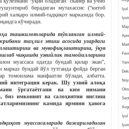
а қўлёзмани “ўқий оладиган” сканер ва ўчиб
тушунтириб берадиган мутахассис (“китоб
Iyul
ий халқаро илмий-тадқиқот марказида бор.
Iyun
қандга кўчиради.
May
оҳа ташкилотларида тўпланган илмий-
Apre
жрибани таҳлил этиш асосида улардаги
Mar
ллаштириш ва мувофиқлаштириш, ўқув
Fevr
ишлаб чиқишда узвийлик тамойилларини
он муассаса одатда бундай қилар экан”,
Yan
н марказ бундай йўл тутганда фойда берган
Dek
ар томонлама манфаатли бўлади, албатта.
Noy
ий интеграция керак. Шу узвий алоқа
мани ўргатаётгани ва ким нимани
Okt
а, биз имконият ва салоҳиятни янглиш
Sen
катларимизнинг камида ярмини ҳавога
Avg
Iyul
дқиқот муассасаларида бажариладиган
Iyun