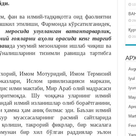
ди.
12
BAH
м, фан ва илмий-тадқиқотга оид фаолиятни
29
шкил этилиши, Фармонда кўрсатилганидек,
Қур
меросида улуғланган ватанпарварлик,
20
ний ғояларни аҳоли орасида кенг тарғиб
лаш
да умумий мезонларни ишлаб чиқиш ва
йўналишларини тизимли равишда тартибга
АР
Avg
ухорий, Имом Мотуридий, Имом Термизий
Iyul
рказлари, Ислом цивилизацияси маркази,
дис илми мактаби, Мир Араб олий мадрасаси
Iyun
юритмоқда. Шу чоққача уларнинг илмий
May
андай илмий изланишлар олиб бораётганини,
Apre
и ҳамма ҳам аниқ билмас эди. Баъзан илмий
Mar
кур муассасаларнинг расмий сайтларида
 қолиши, такрорий фикрлар, бир масалага
Fevr
азмунан бир хил бўлган раддиялар эълон
Yan