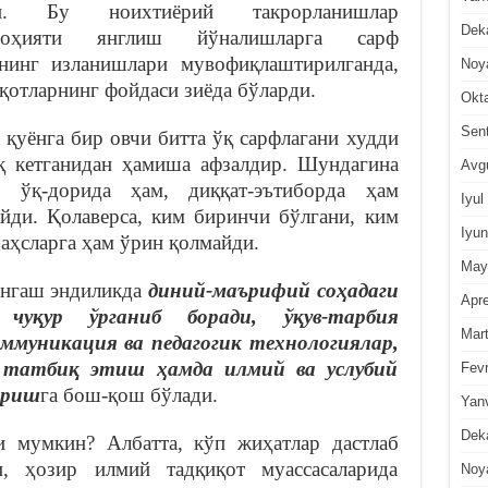
 Бу ноихтиёрий такрорланишлар
Dek
салоҳияти янглиш йўналишларга сарф
рнинг изланишлари мувофиқлаштирилганда,
Noy
иқотларнинг фойдаси зиёда бўларди.
Okt
Sen
 қуёнга бир овчи битта ўқ сарфлагани худди
қ кетганидан ҳамиша афзалдир. Шундагина
Avg
, ўқ-дорида ҳам, диққат-эътиборда ҳам
Iyul
йди. Қолаверса, ким биринчи бўлгани, ким
Iyun
баҳсларга ҳам ўрин қолмайди.
May
енгаш эндиликда
диний-маърифий соҳадаги
Apre
 чуқур ўрганиб боради, ўқув-тарбия
Mar
ммуникация ва педагогик технологиялар,
 татбиқ этиш ҳамда илмий ва услубий
Fevr
ириш
га бош-қош бўлади.
Yan
Dek
 мумкин? Албатта, кўп жиҳатлар дастлаб
и, ҳозир илмий тадқиқот муассасаларида
Noy