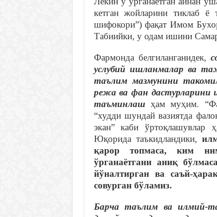
Лекин у ўрганаётган айнан ўш
кетган жойларини тиклаб ё 
шифокори”) фақат Имом Бухор
Табиийки, у одам ишини Самар
Фармонда белгиланганидек,
с
услубий ишланмалар ва та
таълим мазмунини такоми
режа ва фан дастурларини 
таъминлаш
ҳам муҳим. “Фал
“худди шундай вазиятда фало
экан” каби ўртоқлашувлар ҳ
Юқорида таъкидландики,
илм
қарор топмаса, ким ни
ўрганаётгани аниқ бўлмас
йўналтирган ва саъй-ҳара
совурган бўламиз.
Барча таълим ва илмий-та