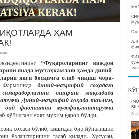
МАР
СИ
Мўм
ҚИҚОТЛАРДА ҲАМ
Ота
АК!
АЛЛ
фил
лган
ФИТ
резидентининг
“Фуқароларнинг виждон
сун
туш
арини янада мустаҳкамлаш ҳамда диний-
ларни янги босқичга олиб чиқиш чора-
 Фармонида
диний-маърифий соҳадаги
КЎ
самарадорлигини ошириш мақсадида
сатувчи Диний-маърифий соҳада таълим,
IMO
а оид фаолиятни мувофиқлаштирувчи
BIL
аб қўйилгани ғоят муҳим қарор бўлди.
15
нозик соҳаси бўлиб, кишидан бир йўналишни
рни ўзлаштиришни талаб қилади. Хусусан,