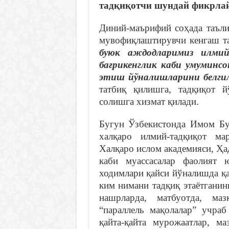
тадқиқотчи шундай фикрлай
Диний-маърифий соҳада таъли
мувофиқлаштирувчи кенгаш та
буюк аждодларимиз илмий 
бағрикенглик каби умуминсо
этиш йўналишларини белги
татбиқ қилишга, тадқиқот 
солишга хизмат қилади.
Бугун Ўзбекистонда Имом Б
халқаро илмий-тадқиқот ма
Халқаро ислом академияси, Ҳа
каби муассасалар фаолият 
ходимлари қайси йўналишда қ
ким нимани тадқиқ этаётганин
нашрларда, матбуотда, маз
“параллель мақолалар” учраб
қайта-қайта мурожаатлар, м