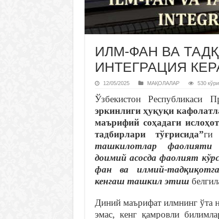
ИЛМ-ФАН ВА ТАД
ИНТЕГРАЦИЯ КЕР
12/05/2025
МАҚОЛАЛАР
530 кўри
Ўзбекистон Республикаси П
эркинлиги ҳуқуқи кафолатл
маърифий соҳадаги ислоҳот
тадбирлари тўғрисида”
ги
ташкилотлар фаолияти 
доимий асосда фаолият кўр
фан ва илмий-тадқиқотг
кенгаш ташкил этиш
белгил
Диний маърифат илмнинг ўта 
эмас, кенг қамровли билимла