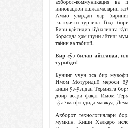
ахборот-коммуникация ва п
инновацион ишланмаларни татб
Аммо улардан ҳар биринин
салоҳияти турлича. Гоҳо бир
Бири қайсидир йўналишга кўп
борасида ҳам шуни айтиш мум
тайин ва табиий.
Бир сўз билан айтганда, и
турибди!
Бунинг учун эса бир мувофи
Имом Мотуридий мероси бўй
киши ўз-ўзидан Термизга бор
доир асари фақат Имом Терм
қўлёзма фондида мавжуд. Дема
Ахборот технологиялари бо
мумкин. Киши Халқаро исло