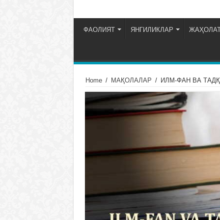
ФАОЛИЯТ
ЯНГИЛИКЛАР
ЖАҲОЛАТ
Home
/
МАҚОЛАЛАР
/
ИЛМ-ФАН ВА ТАД