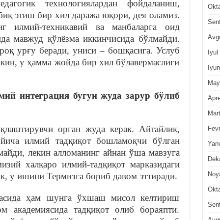
едагогик технологиялардан фойдаланиш,
Okt
иқ этиш бир хил даража юқори, дея оламиз.
Sen
г илмий-техникавий ва манбаларга оид
Avg
ида мавжуд қўлёзма иккинчисида бўлмайди.
роқ урғу беради, униси – бошқасига. Услуб
Iyul
кин, у ҳамма жойда бир хил бўлавермаслиги
Iyun
May
лмий интеграция бугун жуда зарур бўлиб
Apre
Mar
қлаштирувчи орган жуда керак. Айтайлик,
Fevr
ича илмий тадқиқот бошламоқчи бўлган
Yan
майди, лекин алломанинг айнан ўша мавзуга
Dek
изий халқаро илмий-тадқиқот марказидаги
Noy
к, у ишини Термизга бориб давом эттиради.
Okt
расида ҳам шунга ўхшаш мисол келтириш
Sen
м академиясида тадқиқот олиб бораяпти.
Avg