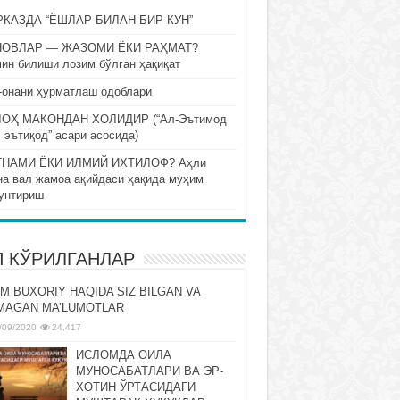
КАЗДА “ЁШЛАР БИЛАН БИР КУН”
НОВЛАР — ЖАЗОМИ ЁКИ РАҲМАТ?
ин билиши лозим бўлган ҳақиқат
-онани ҳурматлаш одоблари
ОҲ МАКОНДАН ХОЛИДИР (“Ал-Эътимод
 эътиқод” асари асосида)
НАМИ ЁКИ ИЛМИЙ ИХТИЛОФ? Аҳли
на вал жамоа ақийдаси ҳақида муҳим
унтириш
П КЎРИЛГАНЛАР
M BUXORIY HAQIDA SIZ BILGAN VA
MAGAN MA’LUMOTLAR
/09/2020
24,417
ИСЛОМДА ОИЛА
МУНОСАБАТЛАРИ ВА ЭР-
ХОТИН ЎРТАСИДАГИ