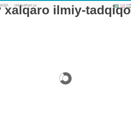
ҚИДА
old.bukhari.uz