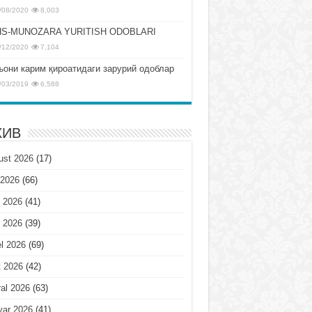
/08/2020
8,003
S-MUNOZARA YURITISH ODOBLARI
/12/2020
7,104
ъони карим қироатидаги зарурий одоблар
/03/2019
6,588
ХИВ
ust 2026
(17)
 2026
(66)
 2026
(41)
 2026
(39)
l 2026
(69)
t 2026
(42)
al 2026
(63)
var 2026
(41)