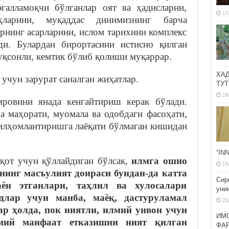
галламоқчи бўлганлар оят ва ҳадисларни,
17
ларини, муқаддас динимизнинг барча
арнинг асарларини, ислом тарихини комплекс
ди. Булардан бирортасини истисно қилган
қсонли, кемтик бўлиб қолиши муқаррар.
ХА
 учун зарурат саналган жиҳатлар.
ТУТ
29
ровини янада кенгайтириш керак бўлади.
а маҳорати, муомала ва одобдаги фасоҳати,
илҳомлантиришга лаёқати бўлмаган кишидан
“IN
қот учун қўллайдиган бўлсак,
илмга ошно
15
нинг масъулият доираси бундан-да катта
Сир
аён этганлари, таҳлил ва хулосалари
уни
длар учун манба, маёқ, дастуруламал
23
ар ҳолда, пок ниятли, илмий унвон учун
ИМ
лмий манфаат етказишни ният қилган
ФА