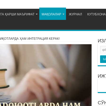
ГА ҚАРШИ МАЪРИФАТ
МАҚОЛАЛАР
ЖУРНАЛ
КУТУБХОНА
ҚИҚОТЛАРДА ҲАМ ИНТЕГРАЦИЯ КЕРАК!
ИЗ
ИЖ
СЎ