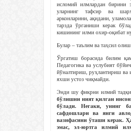
исломий илмлардан бирини э
уларнинг тафсир ва шарҳ
арконларини, ақидани, уламол
тарзда ўрганиши керак бўла
кишининг илми охир-оқибат ну
Булар – таълим ва таҳсил олиш
Ўргатиш борасида билим қам
Педагогика ва услубият бўйич
йўналтириш, руҳлантириш ва 
яхши устоз чиқмайди.
Энди шу фикрни илмий тадқи
бўлишни ният қилган инсон
бўлади. Негаки, унинг б
сафдошлари ва янги авло
вазифасини ўташи керак. Ҳ
эмас, эл-юртга илмий и