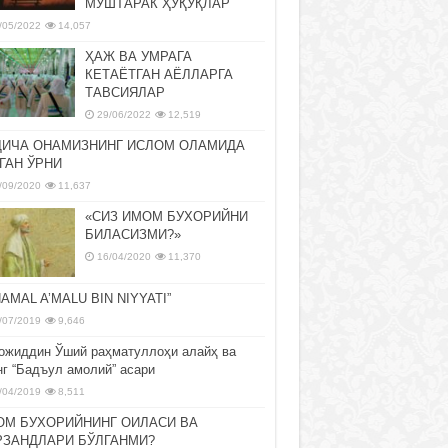
МУШТАРАК ҲУҚУҚЛАР
/05/2022
14,057
ҲАЖ ВА УМРАГА
КЕТАЁТГАН АЁЛЛАРГА
ТАВСИЯЛАР
29/06/2022
12,519
ДИЧА ОНАМИЗНИНГ ИСЛОМ ОЛАМИДА
ГАН ЎРНИ
/09/2020
11,637
«СИЗ ИМОМ БУХОРИЙНИ
БИЛАСИЗМИ?»
16/04/2020
11,370
NAMAL A’MALU BIN NIYYATI”
/07/2019
9,646
ожиддин Ўший раҳматуллоҳи алайҳ ва
нг “Бадъул амолий” асари
/04/2019
8,511
ОМ БУХОРИЙНИНГ ОИЛАСИ ВА
РЗАНДЛАРИ БЎЛГАНМИ?