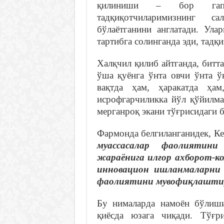
қилиниши – бор гап.
тадқиқотчиларимизнинг 
бўлаётганини англатади. Ула
тартибга солинганда эди, тадқ
Халқчил қилиб айтганда, битта
ўша қуёнга ўнта овчи ўнта ў
вақтда ҳам, ҳаракатда ҳам
исрофгарчиликка йўл қўйилма
мерганроқ экани тўғрисидаги 
Фармонда белгиланганидек, К
муассасалар фаолиятини
жараёнига илғор ахборот-ко
инновацион ишланмаларни
фаолиятини мувофиқлашт
Бу нималарда намоён бўлиши
қиёсда юзага чиқади. Тўғр