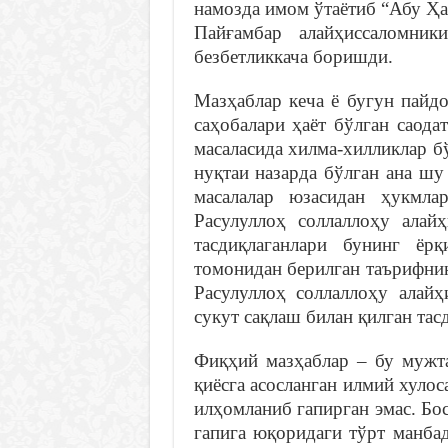
намозда имом ўтаётиб “Абу Ҳа
Пайғамбар алайҳиссаломник
безбетликкача боришди.
Мазҳаблар кеча ё бугун пайд
саҳобалари ҳаёт бўлган саода
масаласида хилма-хилликлар б
нуқтаи назарда бўлган ана шу
масалалар юзасидан ҳукмла
Расулуллоҳ соллаллоҳу алай
тасдиқлаганлари бунинг ёрқ
томонидан берилган таърифнин
Расулуллоҳ соллаллоҳу алайҳ
сукут сақлаш билан қилган тас
Фиқҳий мазҳаблар – бу мужт
қиёсга асосланган илмий хуло
илҳомланиб гапирган эмас. Бос
гапига юқоридаги тўрт манба