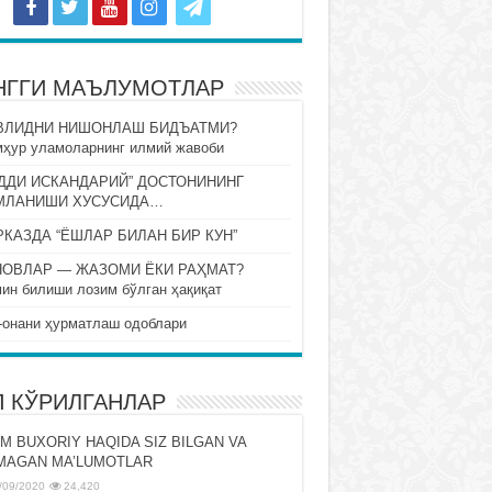
НГГИ МАЪЛУМОТЛАР
ВЛИДНИ НИШОНЛАШ БИДЪАТМИ?
ҳур уламоларнинг илмий жавоби
ДДИ ИСКАНДАРИЙ” ДОСТОНИНИНГ
МЛАНИШИ ХУСУСИДА…
КАЗДА “ЁШЛАР БИЛАН БИР КУН”
НОВЛАР — ЖАЗОМИ ЁКИ РАҲМАТ?
ин билиши лозим бўлган ҳақиқат
-онани ҳурматлаш одоблари
П КЎРИЛГАНЛАР
M BUXORIY HAQIDA SIZ BILGAN VA
MAGAN MA’LUMOTLAR
/09/2020
24,420