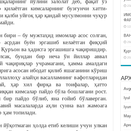
шқаларнинг йўлини залолат деб, фақат ўз
23
 қилаётган кимсаларнинг бузғунчи хатти-
ни қалби уйғоқ ҳар қандай мусулмонни чуқур
ИМ
ФА
майди.
12
н бири – бу мужтаҳид имомлар асос солган,
BAH
р асрдан буён эргашиб келаётган фиқҳий
29
т Қуръон ва ҳадисга эргашишга чақиришдир.
Қур
ўлсак, бундан бир неча ўн йиллар аввал
20
й чақириқлар учрамагани, ҳамма амалдаги
ирига асосан ибодат қилиб яшаганини кўриш
ллаллоҳу алайҳи васалламнинг вафотларидан
АР
ай, ҳар хил фирқа ва тоифалар, ҳатто
Avg
иққан кимсалар пайдо бўла бошлагани рост.
 бир пайдо бўлиб, яна ғойиб бўлаверган.
Iyul
авий масалаларда аҳли сунна вал жамоага
Iyun
р ҳам топилади.
May
и йўқотмаган ҳолда етиб келиши учун улкан
Apre