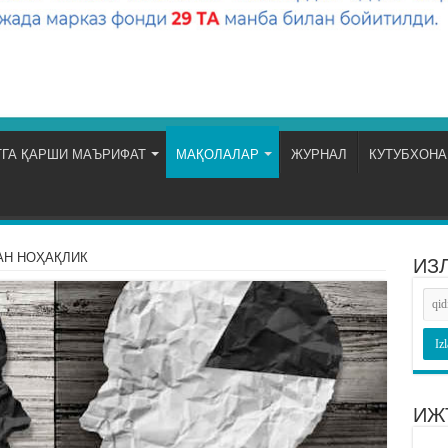
ГА ҚАРШИ МАЪРИФАТ
МАҚОЛАЛАР
ЖУРНАЛ
КУТУБХОНА
АН НОҲАҚЛИК
ИЗ
ИЖ