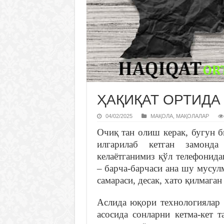
ҲАҚИҚАТ ОРТИДА
04/02/2025
МАҚОЛА
,
МАҚОЛАЛАР
Очиқ тан олиш керак, бугун 
илгарилаб кетган замонд
келаётганимиз қўл телефонида
– барча-барчаси ана шу мусу
самараси, десак, хато қилмаган
Аслида юқори технологиялар 
асосида сонларни кетма-кет 