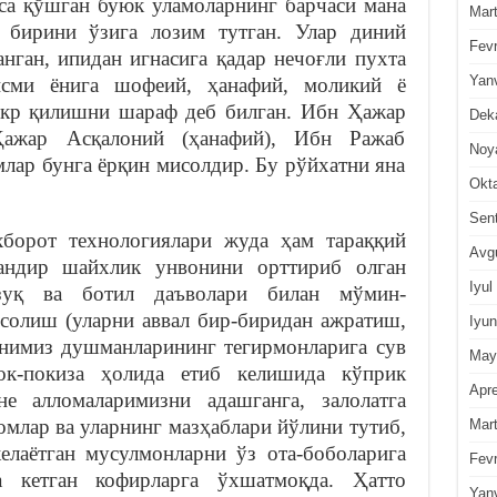
сса қўшган буюк уламоларнинг барчаси мана
Mar
 бирини ўзига лозим тутган. Улар диний
Fevr
нган, ипидан игнасига қадар нечоғли пухта
Yan
исми ёнига шофеий, ҳанафий, моликий ё
икр қилишни шараф деб билган. Ибн Ҳажар
Dek
ажар Асқалоний (ҳанафий), Ибн Ражаб
Noy
млар бунга ёрқин мисолдир. Бу рўйхатни яна
Okt
Sen
хборот технологиялари жуда ҳам тараққий
Avg
дандир шайхлик унвонини орттириб олган
Iyul
зуқ ва ботил даъволари билан мўмин-
 солиш (уларни аввал бир-биридан ажратиш,
Iyun
нимиз душманларининг тегирмонларига сув
May
ок-покиза ҳолида етиб келишида кўприк
Apre
не алломаларимизни адашганга, залолатга
омлар ва уларнинг мазҳаблари йўлини тутиб,
Mar
елаётган мусулмонларни ўз ота-боболарига
Fevr
а кетган кофирларга ўхшатмоқда. Ҳатто
Yan