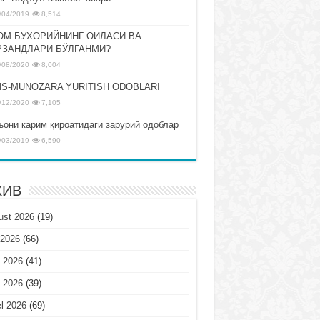
/04/2019
8,514
ОМ БУХОРИЙНИНГ ОИЛАСИ ВА
РЗАНДЛАРИ БЎЛГАНМИ?
/08/2020
8,004
S-MUNOZARA YURITISH ODOBLARI
/12/2020
7,105
ъони карим қироатидаги зарурий одоблар
/03/2019
6,590
ХИВ
ust 2026
(19)
 2026
(66)
 2026
(41)
 2026
(39)
l 2026
(69)