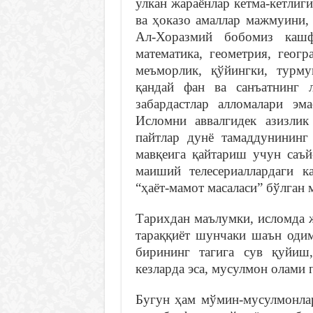
улкан жараёнлар кетма-кетлиг
ва ҳоказо амаллар мажмуини, 
Ал-Хоразмий бобомиз кашф
математика, геометрия, геогр
меъморлик, қўйингки, турму
қандай фан ва санъатнинг 
забардастлар алломалари эм
Исломни аввалгидек азизлик
пайтлар дунё тамаддунининг 
мавқеига қайтариш учун саъй
маиший телесериаллардаги к
“ҳаёт-мамот масаласи” бўлган 
Тарихдан маълумки, исломда 
тараққиёт шунчаки шаън одим
бирининг тагига сув қуйиш
кезларда эса, мусулмон олами
Бугун ҳам мўмин-мусулмонлар