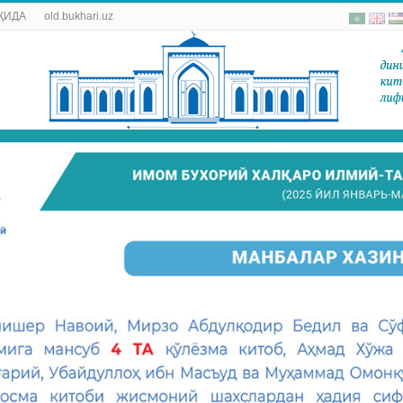
ҚИДА
old.bukhari.uz