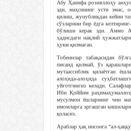
Абу Ҳанифа розияллоҳу анҳун
эди, маҳсининг усти эмас, 
қилиш, жунубликдан кейин таҳ
сўзларини бир ёдга келтиринг
бўлиши керак эди. Аммо А
ҳадисдаги нақлий ҳужжатларн
ҳукм қилмаган.
Тобеинлар табақасидан бўл
писанд қилмай, ўз қарашлари
мутаассиблик қилаётган ёшл
алоҳида-алоҳида суҳбатлаш
уйғотгингиз келади. Салафла
Ибн Қоййим раҳимаҳумаллоҳ 
мусулмон ёшларнинг чин ма
имомларга эргашган кишиларн
қоласиз.
Араблар ҳақ инсонга “ал-ҳаққу