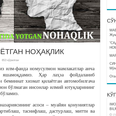
СЎ
МА
Жум
“СА
НО
 ЁТГАН НОҲАҚЛИК
МАР
853 кўрилган
СИ
биз илм-фанда номусулмон мамлакатлар анча
Мўм
а яшамоқдамиз. Ҳар лаҳза фойдаланиб
Ота
н беминнат хизмат қилаётган автомобилгача
лмон бўлмаган инсонлар илмий ютуқларининг
 бўламиз.
КЎ
назариясининг асоси – муайян қонуниятлар
IMO
BIL
тартиблаш, таснифлаш, дастурлаш, митти ва
15