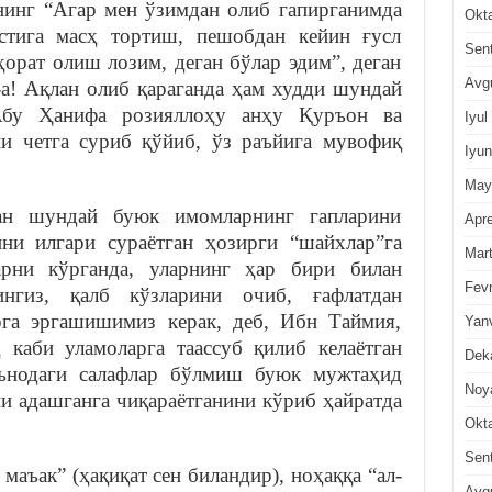
инг “Агар мен ўзимдан олиб гапирганимда
Okt
остига масҳ тортиш, пешобдан кейин ғусл
Sen
орат олиш лозим, деган бўлар эдим”, деган
Avg
-а! Ақлан олиб қараганда ҳам худди шундай
бу Ҳанифа розияллоҳу анҳу Қуръон ва
Iyul
и четга суриб қўйиб, ўз раъйига мувофиқ
Iyun
May
ган шундай буюк имомларнинг гапларини
Apre
ни илгари сураётган ҳозирги “шайхлар”га
Mar
арни кўрганда, уларнинг ҳар бири билан
Fevr
гингиз, қалб кўзларини очиб, ғафлатдан
рга эргашишимиз керак, деб, Ибн Таймия,
Yan
каби уламоларга таассуб қилиб келаётган
Dek
ънодаги салафлар бўлмиш буюк мужтаҳид
Noy
и адашганга чиқараётганини кўриб ҳайратда
Okt
Sen
 маъак” (ҳақиқат сен биландир), ноҳаққа “ал-
Avg