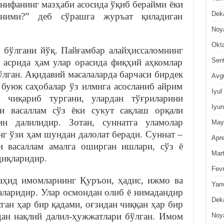
нифанинг мазҳаби асосида ўқиб берайми ёки
Dek
иними?” деб сўрашга журъат қиладиган
Noy
Okt
о бўлгани йўқ. Пайғамбар алайҳиссаломнинг
Sen
т асрида ҳам улар орасида фиқҳий аҳкомлар
ўлган. Ақидавий масалаларда барчаси бирдек
Avg
 буюк саҳобалар ўз илмига асосланиб айрим
Iyul
р чиқариб тургани, улардан тўғриларини
Iyun
ҳи васаллам сўз ёки сукут сақлаш орқали
ин далилидир. Зотан, суннатга уламолар
May
г ўзи ҳам шундан далолат беради. Суннат –
Apre
и васаллам амалга оширган ишлари, сўз ё
Mar
диқларидир.
Fevr
аҳид имомларнинг Қуръон, ҳадис, ижмо ва
Yan
саларидир. Улар осмондан олиб ё нимадандир
Dek
ган ҳар бир қадами, оғзидан чиққан ҳар бир
дан нақлий далил-ҳужжатлари бўлган. Имом
Noy