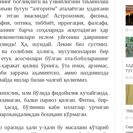
ининг боғлиқлиги ва узвийлигини таъминлаш
яъни бугун “алгоритм” аталаётган ҳодисани
 этган эмасмиди! Астрономия, физика,
афия, оптика, тиббиёт, ирригация, фалсафа,
шнинг барча соҳаларида асқотадиган ҳар
17
локомотивлари ислом уйғониш даврининг
асмиди! Ҳа, шундай. Лекин биз сустмиз.
 ва ғолиблик ҳолига, мусулмонларни бир
етук асосчилари бўлган ота-боболарининг
-ҳаракат қилиш ўрнига, ўта ички, арзимас,
ХА
ТУТ
аби заррача аҳамиятсиз, аммо наздимизда
29
майда ишлар билан чалғиб қоляпмиз.
жипслик, илм йўлида фидойилик кучайганда,
ламаган, балки парвоз қилган. Фитна, бир-
, ҳасад, бўлиниш каби иллатлар урчиган
“IN
 парокандаликдан бошқани кўрмаган.
15
 орасида ҳали у-ҳали бу масалани кўтариб
Сир
уни