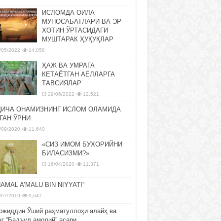
ИСЛОМДА ОИЛА
МУНОСАБАТЛАРИ ВА ЭР-
ХОТИН ЎРТАСИДАГИ
МУШТАРАК ҲУҚУҚЛАР
/05/2022
14,058
ҲАЖ ВА УМРАГА
КЕТАЁТГАН АЁЛЛАРГА
ТАВСИЯЛАР
29/06/2022
12,521
ДИЧА ОНАМИЗНИНГ ИСЛОМ ОЛАМИДА
ГАН ЎРНИ
/09/2020
11,640
«СИЗ ИМОМ БУХОРИЙНИ
БИЛАСИЗМИ?»
16/04/2020
11,371
NAMAL A’MALU BIN NIYYATI”
/07/2019
9,647
ожиддин Ўший раҳматуллоҳи алайҳ ва
нг “Бадъул амолий” асари