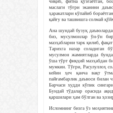
чиқиб, фитна қўзғаётган, бо
маслаги тўғри эканини даъво
ҳаракатлари кўпайиб бораётга
қайғу ва ташвишга солмай қўй
Ана шундай бузуқ даъволарда
биз, мусулмонлар ўн-ўн би
мазҳабларни тарк қилиб, фақа
Тарихга назар соладиган б
мусулмон жамиятларда бунда
ўша тўрт фиқҳий мазҳабдан б
мумкин. Тўғри, Расулуллоҳ со
кейин ҳеч қанча вақт ўтм
пайғамбарлик даъвоси билан ч
Барчаси худди кўпик сингари
Бундай тўдалар орасида ақид
қаршилари ҳам бўлган ва ҳози
Исломнинг бизга ўз моҳиятин