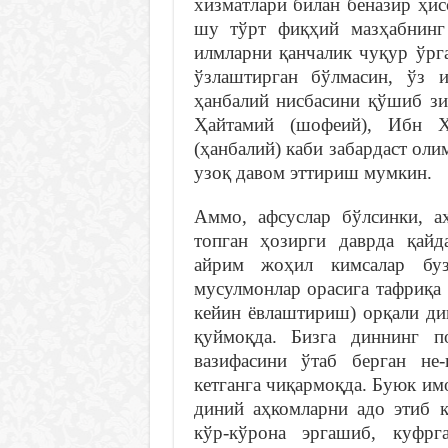
хизматлари билан беназир ҳи
шу тўрт фиқҳий мазҳабнинг
илмларни қанчалик чуқур ўрга
ўзлаштирган бўлмасин, ўз 
ҳанбалий нисбасини қўшиб з
Ҳайтамий (шофеий), Ибн Ҳ
(ҳанбалий) каби забардаст оли
узоқ давом эттириш мумкин.
Аммо, афсуслар бўлсинки, а
топган ҳозирги даврда қай
айрим жоҳил кимсалар бу
мусулмонлар орасига тафриқа
кейин ёвлаштириш) орқали ди
қуймоқда. Бизга диннинг п
вазифасини ўтаб берган не-
кетганга чиқармоқда. Буюк им
диний аҳкомларни адо этиб к
кўр-кўрона эргашиб, куфрг