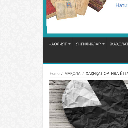
ФАОЛИЯТ
ЯНГИЛИКЛАР
ЖАҲОЛАТ
Home
/
МАҚОЛА
/
ҲАҚИҚАТ ОРТИДА ЁТГ