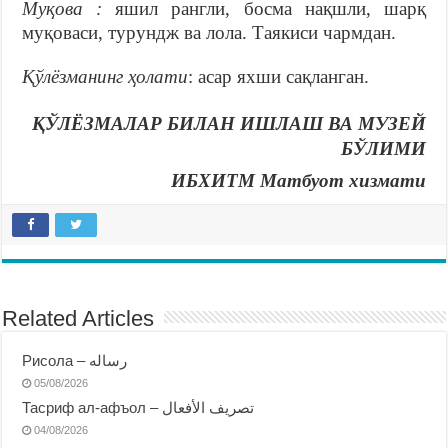
Муқова :
яшил рангли, босма нақшли, шарқ
муқоваси, турундж ва лола. Таякиси чармдан.
Қўлёзманинг ҳолати
: асар яхши сақланган.
ҚЎЛЁЗМАЛАР БИЛАН ИШЛАШ ВА МУЗЕЙ
БЎЛИМИ
ИБХИТМ Матбуот хизмати
Related Articles
Рисола – رساله
05/08/2026
Тасриф ал-афъол – تصريف الأفعال
04/08/2026