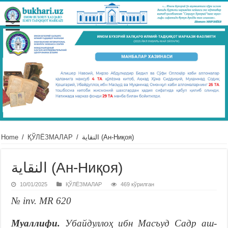
Home
/
ҚЎЛЁЗМАЛАР
/
النقاية (Ан-Ниқоя)
النقاية (Ан-Ниқоя)
10/01/2025
ҚЎЛЁЗМАЛАР
469 кўрилган
№ inv. MR 620
Муаллифи.
Убайдуллоҳ ибн Масъуд Садр аш-