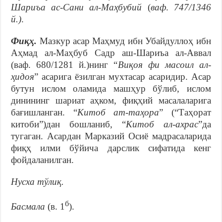
Шариъа ас-Сани ал-Маҳбубий
(
ваф
.
747/1346
й.)
.
Фиқҳ.
Мазкур асар Маҳмуд ибн Убайдуллоҳ ибн
Аҳмад ал-Маҳбуб Садр аш-Шариъа ал-Аввал
(ваф. 680/1281 й.)нинг “
Виқоя фи масоил ал-
ҳидоя
” асарига ёзилган мухтасар асаридир. Асар
бутун ислом оламида машҳур бўлиб, ислом
динининг шариат аҳком, фиқҳий масалаларига
бағишланган. “
Китоб ат-таҳора
” (“Таҳорат
китоби”)дан бошланиб, “
Китоб ал-ахрас
”да
тугаган. Асардан Марказий Осиё мадрасаларида
фиқҳ илми бўйича дарслик сифатида кенг
фойдаланилган.
Нусха тўлиқ
.
б
Басмала
(в. 1
).