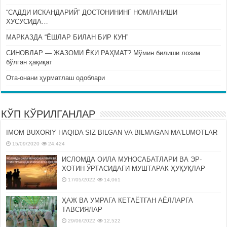
“САДДИ ИСКАНДАРИЙ” ДОСТОНИНИНГ НОМЛАНИШИ
ХУСУСИДА…
МАРКАЗДА “ЁШЛАР БИЛАН БИР КУН”
СИНОВЛАР — ЖАЗОМИ ЁКИ РАҲМАТ? Мўмин билиши лозим
бўлган ҳақиқат
Ота-онани ҳурматлаш одоблари
КЎП КЎРИЛГАНЛАР
IMOM BUXORIY HAQIDA SIZ BILGAN VA BILMAGAN MA’LUMOTLAR
15/09/2020
24,424
ИСЛОМДА ОИЛА МУНОСАБАТЛАРИ ВА ЭР-
ХОТИН ЎРТАСИДАГИ МУШТАРАК ҲУҚУҚЛАР
17/05/2022
14,061
ҲАЖ ВА УМРАГА КЕТАЁТГАН АЁЛЛАРГА
ТАВСИЯЛАР
29/06/2022
12,522