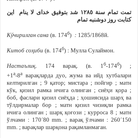
تمت تمام سنة ١٢٨٥ شد بتوفيق خداى لا ينام اين
كتابت روز دوشنبه تمام
б
Кўчирилган сана
(в. 174
)
:
1285/1868й.
б
Китоб соҳиби
(в. 174
) : Мулла Сулаймон.
б
б
Настаълиқ.
174 варақ. (в. 1
-174
) ;
а
а
+1
-8
варақларда дуо, жума ва ийд хутбалари
келтирилган ; 9 қатор; мистара ; пойгир ; матн
кўк, қизил рамка ичига олинган ; сиёҳи қора ;
боб, фаслари қизил сиёҳда ; ҳошиясида шарҳ ва
тўлдирмалар бор ; матн қизил чизиқли рамка
ичига олинган ; шарқ қоғози ; курроса 8 ; матн
ўлчами : 170´80 mm. ; варақ ўлчами : 260´150
mm. ; варақлар шарқона рақамланмаган.