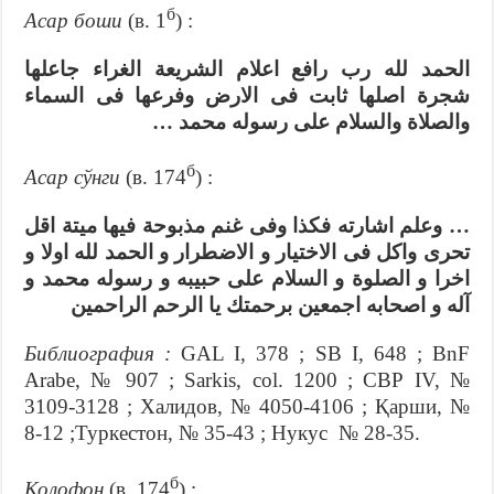
б
Асар боши
(в. 1
) :
الحمد لله رب رافع اعلام الشريعة الغراء جاعلها
شجرة اصلها ثابت فى الارض وفرعها فى السماء
والصلاة والسلام على رسوله محمد …
б
Асар сўнги
(в. 174
) :
… وعلم اشارته فكذا وفى غنم مذبوحة فيها ميتة اقل
تحرى واكل فى الاختيار و الاضطرار و الحمد لله اولا و
اخرا و الصلوة و السلام على حبيبه و رسوله محمد و
آله و اصحابه اجمعين برحمتك يا الرحم الراحمين
Библиография :
GAL I, 378 ; SB I, 648 ; BnF
Arabe, № 907 ; Sarkis, col. 1200 ; СВР IV, №
3109-3128 ; Халидов, № 4050-4106 ; Қарши, №
8-12 ;Туркестон, № 35-43 ; Нукус № 28-35.
б
Колофон
(в. 174
) :