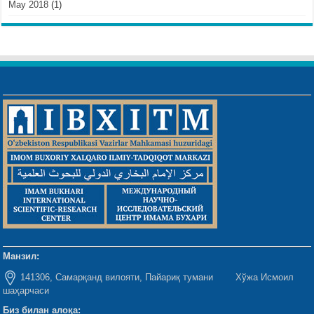
May 2018
(1)
Манзил:
141306, Самарқанд вилояти, Пайариқ тумани Хўжа Исмоил
шаҳарчаси
Биз билан алоқа: