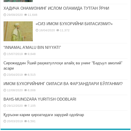
ХАДИЧА ОНАМИЗНИНГ ИСЛОМ ОЛАМИДА ТУТГАН ЎРНИ
29/09/2020
11,646
«СИЗ ИМОМ БУХОРИЙНИ БИЛАСИЗМИ?»
16/04/2020
11,372
“INNAMAL A’MALU BIN NIYYATI”
15/07/2019
9,648
Сирожиддин Ўший раҳматуллоҳи алайҳ ва унинг “Бадъул амолий”
асари
23/04/2019
8,515
ИМОМ БУХОРИЙНИНГ ОИЛАСИ ВА ФАРЗАНДЛАРИ БЎЛГАНМИ?
12/08/2020
8,006
BAHS-MUNOZARA YURITISH ODOBLARI
29/12/2020
7,105
Қуръони карим қироатидаги зарурий одоблар
20/03/2019
6,591