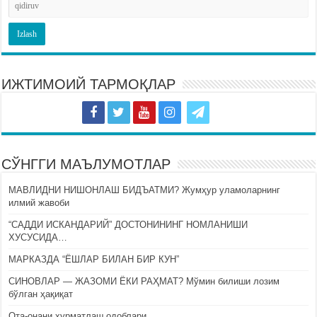
ИЖТИМОИЙ ТАРМОҚЛАР
СЎНГГИ МАЪЛУМОТЛАР
МАВЛИДНИ НИШОНЛАШ БИДЪАТМИ? Жумҳур уламоларнинг
илмий жавоби
“САДДИ ИСКАНДАРИЙ” ДОСТОНИНИНГ НОМЛАНИШИ
ХУСУСИДА…
МАРКАЗДА “ЁШЛАР БИЛАН БИР КУН”
СИНОВЛАР — ЖАЗОМИ ЁКИ РАҲМАТ? Мўмин билиши лозим
бўлган ҳақиқат
Ота-онани ҳурматлаш одоблари