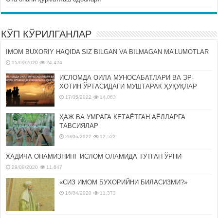
КЎП КЎРИЛГАНЛАР
IMOM BUXORIY HAQIDA SIZ BILGAN VA BILMAGAN MA’LUMOTLAR
15/09/2020
24,424
ИСЛОМДА ОИЛА МУНОСАБАТЛАРИ ВА ЭР-
ХОТИН ЎРТАСИДАГИ МУШТАРАК ҲУҚУҚЛАР
17/05/2022
14,063
ҲАЖ ВА УМРАГА КЕТАЁТГАН АЁЛЛАРГА
ТАВСИЯЛАР
29/06/2022
12,522
ХАДИЧА ОНАМИЗНИНГ ИСЛОМ ОЛАМИДА ТУТГАН ЎРНИ
29/09/2020
11,647
«СИЗ ИМОМ БУХОРИЙНИ БИЛАСИЗМИ?»
16/04/2020
11,373