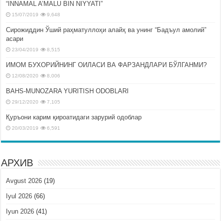
“INNAMAL A’MALU BIN NIYYATI”
15/07/2019
9,648
Сирожиддин Ўший раҳматуллоҳи алайҳ ва унинг “Бадъул амолий”
асари
23/04/2019
8,515
ИМОМ БУХОРИЙНИНГ ОИЛАСИ ВА ФАРЗАНДЛАРИ БЎЛГАНМИ?
12/08/2020
8,006
BAHS-MUNOZARA YURITISH ODOBLARI
29/12/2020
7,105
Қуръони карим қироатидаги зарурий одоблар
20/03/2019
6,591
АРХИВ
Avgust 2026
(19)
Iyul 2026
(66)
Iyun 2026
(41)