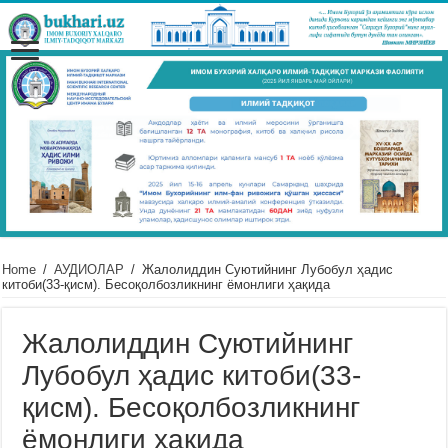
Home
/
АУДИОЛАР
/
Жалолиддин Суютийнинг Лубобул ҳадис
китоби(33-қисм). Бесоқолбозликнинг ёмонлиги ҳақида
Жалолиддин Суютийнинг
Лубобул ҳадис китоби(33-
қисм). Бесоқолбозликнинг
ёмонлиги ҳақида