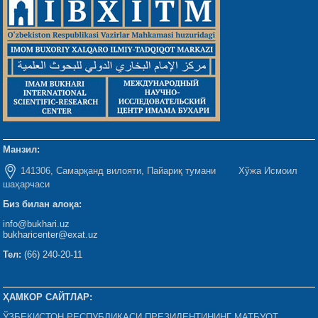
Манзил:
141306, Самарқанд вилояти, Пайариқ тумани Хўжа Исмоил
шаҳарчаси
Биз билан алоқа:
info@bukhari.uz
bukharicenter@exat.uz
Тел:
(66) 240-20-11
ҲАМКОР САЙТЛАР:
ЎЗБЕКИСТОН РЕСПУБЛИКАСИ ПРЕЗИДЕНТИНИНГ МАТБУОТ