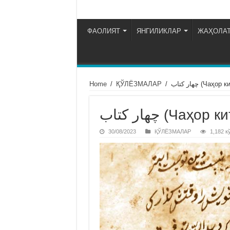
ФАОЛИЯТ
ЯНГИЛИКЛАР
ЖАҲОЛАТ
Home
/
ҚЎЛЁЗМАЛАР
/
چهار كتاب (Чаҳор
چهار كتاب (Чаҳор
30/08/2023
ҚЎЛЁЗМАЛАР
1,182 к