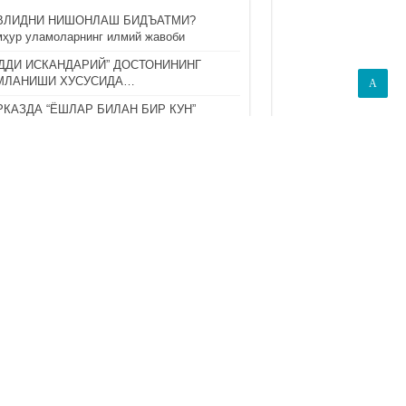
ВЛИДНИ НИШОНЛАШ БИДЪАТМИ?
ҳур уламоларнинг илмий жавоби
ДДИ ИСКАНДАРИЙ” ДОСТОНИНИНГ
МЛАНИШИ ХУСУСИДА…
A
КАЗДА “ЁШЛАР БИЛАН БИР КУН”
НОВЛАР — ЖАЗОМИ ЁКИ РАҲМАТ?
ин билиши лозим бўлган ҳақиқат
-онани ҳурматлаш одоблари
П КЎРИЛГАНЛАР
M BUXORIY HAQIDA SIZ BILGAN VA
MAGAN MA’LUMOTLAR
/09/2020
24,426
ОМДА ОИЛА МУНОСАБАТЛАРИ ВА ЭР-
ИН ЎРТАСИДАГИ МУШТАРАК ҲУҚУҚЛАР
/05/2022
14,064