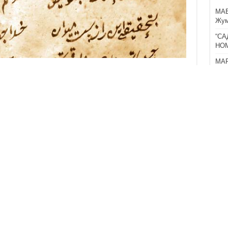
МА
Жум
“СА
НО
МАР
СИ
Мўм
Ота
КЎ
IMO
BIL
15
ИСЛ
ХОТ
17