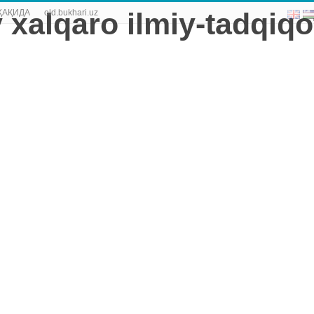
ҲАҚИДА
old.bukhari.uz