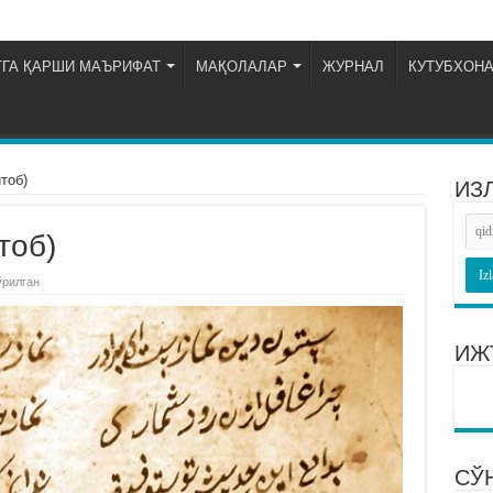
ГА ҚАРШИ МАЪРИФАТ
МАҚОЛАЛАР
ЖУРНАЛ
КУТУБХОН
 китоб)
ИЗ
 китоб)
ўрилган
ИЖ
СЎ