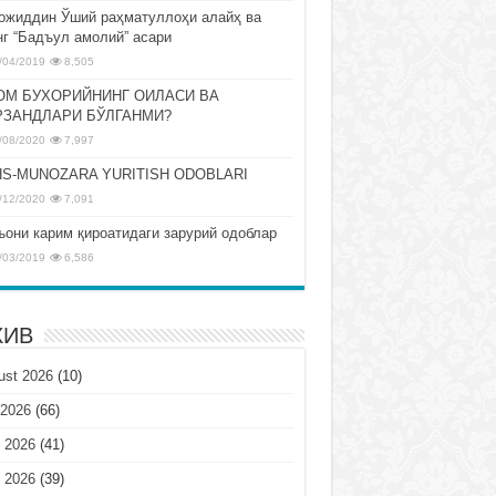
ожиддин Ўший раҳматуллоҳи алайҳ ва
нг “Бадъул амолий” асари
/04/2019
8,505
ОМ БУХОРИЙНИНГ ОИЛАСИ ВА
РЗАНДЛАРИ БЎЛГАНМИ?
/08/2020
7,997
S-MUNOZARA YURITISH ODOBLARI
/12/2020
7,091
ъони карим қироатидаги зарурий одоблар
/03/2019
6,586
ХИВ
ust 2026
(10)
 2026
(66)
 2026
(41)
 2026
(39)