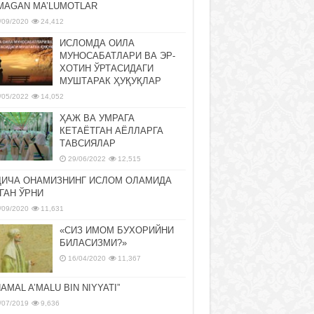
MAGAN MA’LUMOTLAR
/09/2020
24,412
ИСЛОМДА ОИЛА
МУНОСАБАТЛАРИ ВА ЭР-
ХОТИН ЎРТАСИДАГИ
МУШТАРАК ҲУҚУҚЛАР
/05/2022
14,052
ҲАЖ ВА УМРАГА
КЕТАЁТГАН АЁЛЛАРГА
ТАВСИЯЛАР
29/06/2022
12,515
ДИЧА ОНАМИЗНИНГ ИСЛОМ ОЛАМИДА
ГАН ЎРНИ
/09/2020
11,631
«СИЗ ИМОМ БУХОРИЙНИ
БИЛАСИЗМИ?»
16/04/2020
11,367
NAMAL A’MALU BIN NIYYATI”
/07/2019
9,636