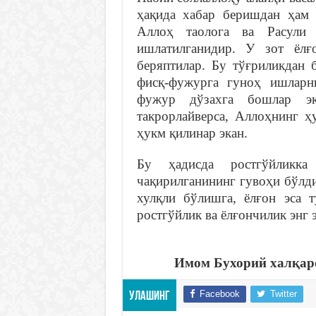
ҳақида хабар беришдан ҳам 
Аллоҳ таолога ва Расули с
ишлатилганидир. У зот ёлғ
беряптилар. Бу тўғриликдан 
фисқ-фужурга гуноҳ ишларн
фужур дўзахга бошлар э
такрорлайверса, Аллоҳнинг ҳ
ҳукм қилинар экан.
Бу ҳадисда ростгўйликк
чақирилганининг гувоҳи бўлди
хулқли бўлишга, ёлғон эса 
ростгўйлик ва ёлғончилик энг 
Имом Бухорий халқар
Facebook
Twitter
Улашинг