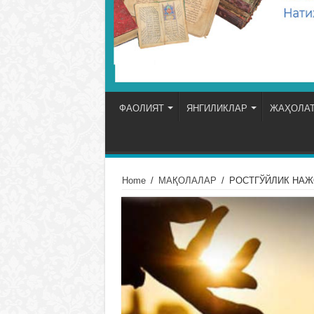
ФАОЛИЯТ
ЯНГИЛИКЛАР
ЖАҲОЛАТ
Home
/
МАҚОЛАЛАР
/
РОСТГЎЙЛИК НА