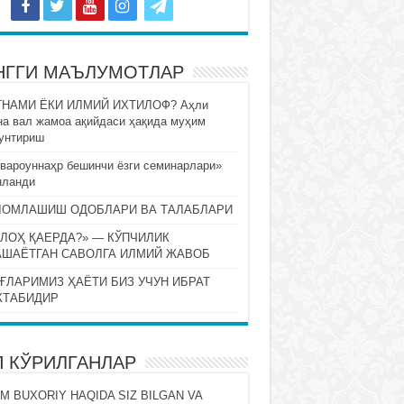
НГГИ МАЪЛУМОТЛАР
НАМИ ЁКИ ИЛМИЙ ИХТИЛОФ? Аҳли
на вал жамоа ақийдаси ҳақида муҳим
унтириш
вароуннаҳр бешинчи ёзги семинарлари»
нланди
ЛОМЛАШИШ ОДОБЛАРИ ВА ТАЛАБЛАРИ
ЛОҲ ҚАЕРДА?» — КЎПЧИЛИК
АШАЁТГАН САВОЛГА ИЛМИЙ ЖАВОБ
ҒЛАРИМИЗ ҲАЁТИ БИЗ УЧУН ИБРАТ
КТАБИДИР
П КЎРИЛГАНЛАР
M BUXORIY HAQIDA SIZ BILGAN VA