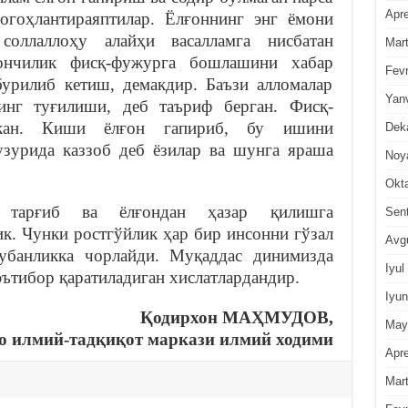
Apre
огоҳлантираяптилар. Ёлғоннинг энг ёмони
оллаллоҳу алайҳи васалламга нисбатан
Mar
ончилик фисқ-фужурга бошлашини хабар
Fevr
бурилиб кетиш, демакдир. Баъзи алломалар
Yan
инг туғилиши, деб таъриф берган. Фисқ-
кан. Киши ёлғон гапириб, бу ишини
Dek
узурида каззоб деб ёзилар ва шунга яраша
Noy
Okt
а тарғиб ва ёлғондан ҳазар қилишга
Sen
к. Чунки ростгўйлик ҳар бир инсонни гўзал
Avg
тубанликка чорлайди. Муқаддас динимизда
Iyul
эътибор қаратиладиган хислатлардандир.
Iyun
Қодирхон МАҲМУДОВ,
May
о илмий-тадқиқот маркази илмий ходими
Apre
Mar