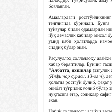
ихлосдир. Тўғрисўзлик азму 
боғланган.
Амаллардаги ростгўйликнин
тенглигида кўринади. Бунга 
туйғулар билан одамлардан н
йўқ демаслик кабилар мисол б
умид каби ҳолатларда намо
сиддиқ бўлар экан.
Расулуллоҳ соллаллоҳу алайҳи
хабар беряптилар. Бунинг тас
“Албатта, яхшилар
(эзгулик
(Инфитор сураси, 13-оят)
,
де
ҳолатда ростгўй бўлиб, фақат у
оқибат тўғрилик ғолиб бўлар 
нуқтасига етар, содиқлар сафи
экан.
Набий соллаллоҳу алайҳи васа