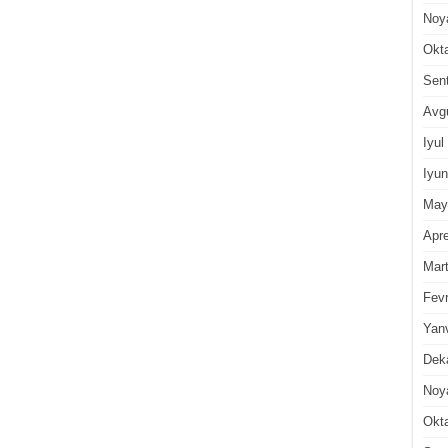
Noy
Okt
Sen
Avg
Iyul
Iyun
May
Apre
Mar
Fevr
Yan
Dek
Noy
Okt