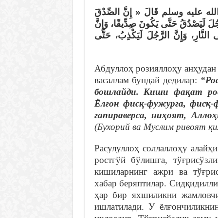
الله عليه وسلم قَالَ «‏ إِنَّ الصِّدْقَ
رَّجُلَ لَيَصْدُقُ حَتَّى يَكُونَ صِدِّيقًا، وَإِنَّ
 النَّارِ، وَإِنَّ الرَّجُلَ لَيَكْذِبُ، حَتَّى
Абдуллоҳ розияллоҳу анҳудан 
васаллам бундай дедилар:
“Ро
бошлайди. Киши фақат рост
Ёлғон фисқ-фужурга, фисқ-
гапираверса, ниҳоят, Аллоҳ
(Бухорий ва Муслим ривоят қи
Расулуллоҳ соллаллоҳу алайҳ
ростгўй бўлишга, тўғрисўзл
кишиларнинг ажри ва тўғри
хабар беряптилар. Сидқидилли
ҳар бир яхшиликни жамловчи
ишлатилади. У ёлғончиликнин