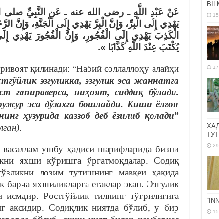
BIL
عَنْ عَبْدِ اللَّهِ ـ رضى الله عنه ـ عَنِ النَّبِيِّ صلى 
15
يَهْدِي إِلَى الْبِرِّ، وَإِنَّ الْبِرَّ يَهْدِي إِلَى الْجَنَّةِ، وَإِنَّ ال
الْكَذِبَ يَهْدِي إِلَى الْفُجُورِ، وَإِنَّ الْفُجُورَ يَهْدِي إِلَى
يُكْتَبَ عِنْدَ اللَّهِ كَذَّابًا ‏»‏‏.‏
ривоят қилинади: “Набий соллаллоҳу алайҳи
17
стгўйлик эзгуликка, эзгулик эса жаннатга
 гапираверса, ниҳоят, сиддиқ бўлади.
фужур эса дўзахга бошлайди. Киши ёлғон
нинг ҳузурида каззоб деб ёзилиб қолади”
лган)
.
ХА
ТУТ
29
и васаллам ушбу ҳадиси шарифларида бизни
икни яхши кўришга ўргатмоқдалар. Содиқ
сўзликни лозим тутишнинг мавқеи ҳақида
к барча яхшиликларга етаклар экан. Эзгулик
 исмдир. Ростгўйлик тилнинг тўғрилигига
“IN
г аксидир. Содиқлик ниятда бўлиб, у бир
15