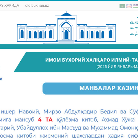
АЗ ҲАҚИДА
old.bukhari.uz