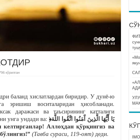
СЎ
ФИТ
сун
туш
«Мо
ЖОТДИР
яку
СА
796 кўрилган
«АЛ
АД
адри баланд хислатлардан биридир. У дунё-ю
УЛУ
га эришиш воситаларидан ҳисобланади.
МА
ксак даражаси ва таъсирининг катталиги
ни унга ундади ва:
﴿
يَا أَيُّهَا الَّذِينَ آَمَنُوا اتَّقُوا اللَّهَ
КЎ
 келтирганлар! Аллоҳдан қўрқингиз ва
 бўлингиз!”
(Тавба сураси, 119-оят)
деди.
IMO