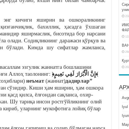
қарорда бўлиб, яхши ният билан чамбарчас
Сир
уни
23
г энг кичиги яширин ва ошкораликнинг
ИМ
қизғанчиқлик, бахиллик, ҳасадга ўхшаган
ФА
иманидир яширмаслик, бисотида бор нарсани
12
ўла олади. Содиқликнинг даражаси қўрқув ва
BAH
ён бўлади. Кимда шу сифатлар жамланса,
29
Қур
 васаллам эзгулик жаннатга бошлашини
20
диғи Аллоҳ таолонинг:
﴿
إِنَّ الْأَبْرَارَ لَفِي نَعِيمٍ
﴾
 соҳиблари)
неъмат
(жаннат)
дадирлар”
АР
ган сўзидир. Киши ҳам яширин, ҳам ошкора
ни қасд қилса, ёлғондан сақланса, охир-
Avg
экан. Шу тариқа инсон ростгўйликнинг олий
Iyul
га кириб, уларнинг мукофотига лойиқ бўлар
Iyun
May
ллам ёлғон гапириш ва содир бўлмаган нарса