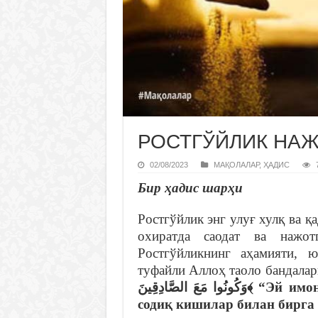
РОСТГЎЙЛИК НА
02/08/2023
МАҚОЛАЛАР
,
ҲАДИС
Бир ҳадис шарҳи
Ростгўйлик энг улуғ хулқ ва қ
охиратда саодат ва нажот
Ростгўйликнинг аҳамияти, ю
туфайли Аллоҳ таоло бандалар
وَكُونُوا مَعَ الصَّادِقِينَ
﴾
“Эй имон
содиқ кишилар билан бирга