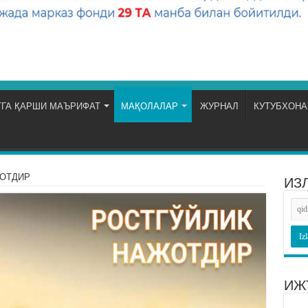
ГА ҚАРШИ МАЪРИФАТ
МАҚОЛАЛАР
ЖУРНАЛ
КУТУБХОНА
ЖОТДИР
ИЗ
ИЖ