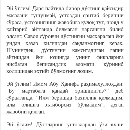
Эй ўғлим! Дарс пайтида бирор дўстинг қайсидир
масалани тушунмай, устоздан ёритиб беришни
сўраса, устозингнинг жавобига қулоқ тут, шояд у
қайтариб айтганда билмаган нарсангни билиб
олсанг. Савол сўровчи дўстингни масхаралаш ёки
ундан ҳазар қилишдан сақланмоғинг керак.
Шунингдек, дўстингни камситадиган гапни
айтишдан ёки юзингда унинг фикрларига
нисбатан беписандлик аломати кўриниб
қолишидан эҳтиёт бўлмоғинг лозим.
Эй ўғлим! Имом Абу Ҳанифа раҳимаҳуллоҳдан:
“Бу мартабага қандай эришдингиз?” деб
сўралганда, “Илм беришда бахиллик қилмадим,
илм олишга эътиборсиз бўлмадим”, деган
жавобни қилган.
Эй ўғлим! Дўстларинг устозлардан ўзи яхши