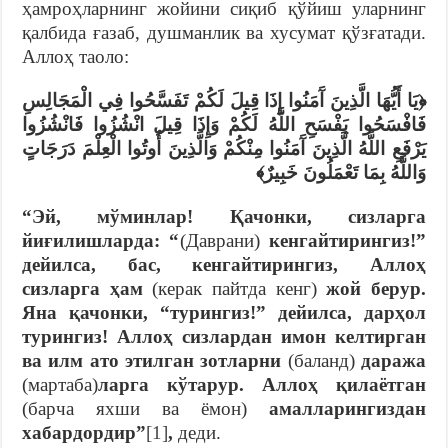
ҳамроҳларнинг жойини сиқиб қўйиш уларнинг
қалбида ғазаб, душманлик ва хусумат қўзғатади.
Аллоҳ таоло:
﴿يَا أَيُّهَا الَّذِينَ آَمَنُوا إِذَا قِيلَ لَكُمْ تَفَسَّحُوا فِي الْمَجَالِسِ
فَافْسَحُوا يَفْسَحِ اللَّهُ لَكُمْ وَإِذَا قِيلَ انْشُزُوا فَانْشُزُوا
يَرْفَعِ اللَّهُ الَّذِينَ آَمَنُوا مِنْكُمْ وَالَّذِينَ أُوتُوا الْعِلْمَ دَرَجَاتٍ
وَاللَّهُ بِمَا تَعْمَلُونَ خَبِيرٌ﴾
“Эй, мўминлар! Қачонки, сизларга
йиғилишларда: “
(Даврани)
кенгайтирингиз!”
дейилса, бас, кенгайтирингиз, Аллоҳ
сизларга ҳам
(керак пайтда кенг)
жой берур.
Яна қачонки, “турингиз!” дейилса, дарҳол
турингиз! Аллоҳ сизлардан имон келтирган
ва илм ато этилган зотларни
(баланд)
даража
(мартаба)
ларга кўтарур. Аллоҳ қилаётган
(барча яхши ва ёмон)
амалларингиздан
хабардордир”
[1]
,
деди.