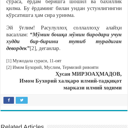
сўраса, ёрдам беришга шошил ва бахиллик
қилма. Бу ёрдаминг билан ундан устунлигингни
кўрсатишга ҳам сира уринма.
Эй ўғлим! Расулуллоҳ соллаллоҳу алайҳи
васаллам:
“Мўмин бошқа мўмин биродари учун
худди бир-бирини тутиб турадиган
девордек”
[2]
, деганлар.
[1]
Мужодала сураси, 11-оят
[2]
Имом Бухорий, Муслим, Термизий ривояти
Ҳусан МИРЗОАҲМАДОВ,
Имом Бухорий халқаро илмий-тадқиқот
маркази илмий ходими
Related Articles