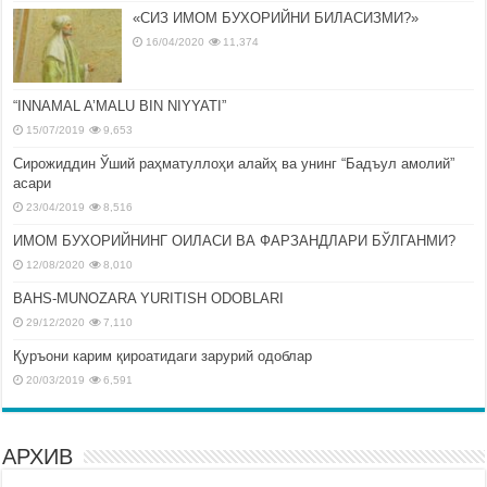
«СИЗ ИМОМ БУХОРИЙНИ БИЛАСИЗМИ?»
16/04/2020
11,374
“INNAMAL A’MALU BIN NIYYATI”
15/07/2019
9,653
Сирожиддин Ўший раҳматуллоҳи алайҳ ва унинг “Бадъул амолий”
асари
23/04/2019
8,516
ИМОМ БУХОРИЙНИНГ ОИЛАСИ ВА ФАРЗАНДЛАРИ БЎЛГАНМИ?
12/08/2020
8,010
BAHS-MUNOZARA YURITISH ODOBLARI
29/12/2020
7,110
Қуръони карим қироатидаги зарурий одоблар
20/03/2019
6,591
АРХИВ