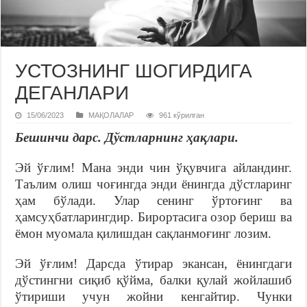
УСТОЗНИНГ ШОГИРДИГА
ДЕГАНЛАРИ
15/06/2023
МАҚОЛАЛАР
961 кўрилган
Бешинчи дарс. Дўстларнинг ҳақлари.
Эй ўғлим! Мана энди чин ўқувчига айландинг.
Таълим олиш чоғингда энди ёнингда дўстларинг
ҳам бўлади. Улар сенинг ўртоғинг ва
ҳамсуҳбатларингдир. Бирортасига озор бериш ва
ёмон муомала қилишдан сақланмоғинг лозим.
Эй ўғлим! Дарсда ўтирар экансан, ёнингдаги
дўстингни сиқиб қўйма, балки қулай жойлашиб
ўтириши учун жойни кенгайтир. Чунки