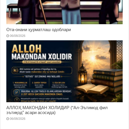
Ота-онани ҳурматлаш одоблари
06/08/2026
АЛЛОҲ МАКОНДАН ХОЛИДИР (“Ал-Эътимод фил
эътиқод” асари асосида)
06/08/2026