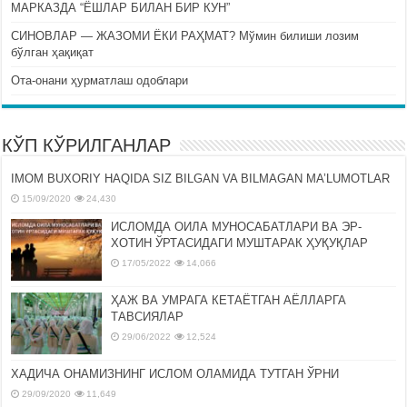
МАРКАЗДА “ЁШЛАР БИЛАН БИР КУН”
СИНОВЛАР — ЖАЗОМИ ЁКИ РАҲМАТ? Мўмин билиши лозим
бўлган ҳақиқат
Ота-онани ҳурматлаш одоблари
КЎП КЎРИЛГАНЛАР
IMOM BUXORIY HAQIDA SIZ BILGAN VA BILMAGAN MA’LUMOTLAR
15/09/2020
24,430
ИСЛОМДА ОИЛА МУНОСАБАТЛАРИ ВА ЭР-
ХОТИН ЎРТАСИДАГИ МУШТАРАК ҲУҚУҚЛАР
17/05/2022
14,066
ҲАЖ ВА УМРАГА КЕТАЁТГАН АЁЛЛАРГА
ТАВСИЯЛАР
29/06/2022
12,524
ХАДИЧА ОНАМИЗНИНГ ИСЛОМ ОЛАМИДА ТУТГАН ЎРНИ
29/09/2020
11,649