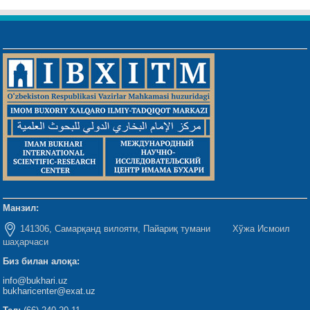
Манзил:
141306, Самарқанд вилояти, Пайариқ тумани Хўжа Исмоил
шаҳарчаси
Биз билан алоқа:
info@bukhari.uz
bukharicenter@exat.uz