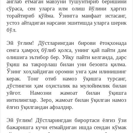
англаб етмаган мавзуни тушунтириб беришини
сўраса, сен уларга илм олиш йўлини ҳаргиз
торайтириб қўйма. Ўзингга манфаат истасанг,
устоз айтадиган нарсани эшитишда уларга шерик
бўл.
Эй ўғлим! Дўстларингдан бирови ётоқхонада
сенга ҳамроҳ бўлиб қолса, унинг қай пайти дам
олишига эътибор бер. Уйқу пайти келганда, дарс
ўқиш ва такрорлаш билан уни безовта қилма.
Ўзинг хоҳлайдиган оромни унга ҳам илинишинг
керак. Тонг отиб намоз ўқишга турсанг,
дўстингни ҳам оҳисталик ва мулойимлик билан
уйғот. Намозни жамоат билан ўқишга
интилинглар. Зеро, жамоат билан ўқилган намоз
ёлғиз ўқилгандан афзалдир.
Эй ўғлим! Дўстларингдан бирортаси ёлғиз ўзи
бажаришга кучи етмайдиган ишда сендан кўмак