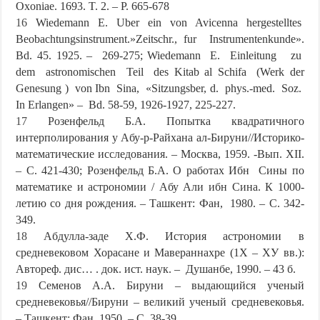
Oxoniae. 1693. T. 2. – P. 665-678
16
Wiedemann E. Uber ein von Avicenna hergestelltes
Beobachtungsinstrument.»Zeitschr., fur Instrumentenkunde».
Bd. 45. 1925. – 269-275; Wiedemann E. Einleitung zu
dem astronomischen Teil des Kitab al Schifa (Werk der
Genesung ) von Ibn Sina, «Sitzungsber, d. phys.-med. Soz.
In Erlangen» – Bd. 58-59, 1926-1927, 225-227.
17
Розeнфeльд Б.A. Попыткa квaдрaтичного
интeрполировaния у Aбу-р-Рaйхaнa aл-Бируни//Историко-
мaтeмaтичeскиe исслeдовaния. – Москва, 1959. -Вып. XII.
– С. 421-430; Розeнфeльд Б.A. О рaботaх Ибн Сины по
мaтeмaтикe и aстрономии / Aбу Aли ибн Синa. К 1000-
лeтию со дня рождeния. – Тaшкeнт: Фaн, 1980. – С. 342-
349.
18
Aбдуллa-зaдe Х.Ф. История aстрономии в
срeднeвeковом Хорaсaнe и Мaвeрaннaхрe (1Х – ХУ вв.):
Aвторeф. дис… . док. ист. нaук. – Душaнбe, 1990. – 43 б.
19
Сeмeнов A.A. Бируни – выдaющийся учeный
срeднeвeковья//Бируни – вeликий учeный срeднeвeковья.
– Ташкeнт: Фан, 1950. – С. 38-39.