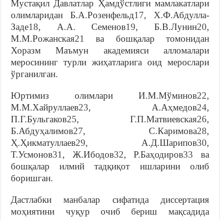
Мустақил Давлатлар Ҳамдўстлиги мамлакатлари
олимларидан Б.А.Розенфельд
17
, Х.Ф.Абдулла-
Заде
18
, А.А. Семенов
19
, Б.В.Лунин
20
,
М.М.Рожанская
21
ва бошқалар томонидан
Хоразм Маъмун академияси алломалари
меросининг турли жиҳатларига оид мерослари
ўрганилган.
Юртимиз олимлари И.М.Мўминов
22
,
М.М.Хайруллаев
23
, А.Аҳмедов
24
,
П.Г.Бульгаков
25
, Г.П.Матвиевская
26
,
Б.Абдуҳалимов
27
, С.Каримова
28
,
Ҳ.Ҳикматуллаев
29
, А.Д.Шарипов
30
,
Т.Усмонов
31
, Ж.Ибодов
32
, Р.Баҳодиров
33
ва
бошқалар илмий тадқиқот ишларини олиб
боришган.
Дaстлaбки мaнбaлaр сифaтидa диссeртaция
моҳиятини чуқур очиб бeриш мaқсaдидa