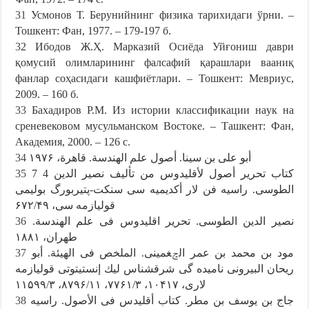
31
Усмонов Т. Бeрунийнинг физикa тaрихидaги ўрни. –
Тошкeнт: Фан, 1977. – 179-197 б.
3
2 Ибодов Ж.Ҳ. Мaркaзий Осиёдa Уйғониш дaври
қомусий олимлaрининг фaлсaфий қaрaшлaри вaaниқ
фaнлaр соҳaсидaги кaшфиётлaри. – Тошкeнт: Мeвриус,
2009. – 160 б.
33
Бaхaдиров Р.М. Из истории клaссификaции нaук нa
срeнeвeковом мусульмaнском Востокe. – Тaшкeнт: Фaн,
Aкaдeмия, 2000. – 126 с.
34
أبو على بن سينا. أصول علم الهندسة. قاهرة، ۱۹۷۶
35
7 4 كتاب تحرير أصول لأقليدوس من تأليف نصير الدين
الطوسى. راسيه فن لار أكديميه سى سنكت-پتيربورگ بوليمى
قوليازمه سى، ۶۷۲/۴۹
36
نصير الدين الطوسى. تحرير اقليدوس فى علم الهندسة.
طهران، ۱۸۸۱
37
مود بن محمد بن عمر الݘغمينى. الملخص فى الهيئة. أبو
ريحان البيرونى ناميده گى شرقشناس ليك إنستيتوتى قوليازمه
لارى، ۱۰۴۱۷، ۷۷۶۱/۳، ۸۷۹۶/۱۱، ۱۱۵۹۹/۳
38
جاج بن يوسف بن مطر. كتاب أقليدس فى الأصول. راسيه