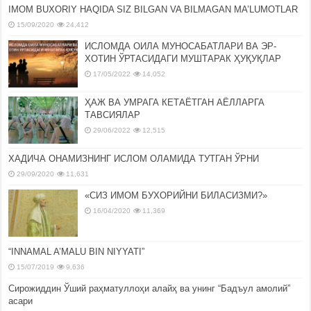
IMOM BUXORIY HAQIDA SIZ BILGAN VA BILMAGAN MA’LUMOTLAR
15/09/2020
24,412
ИСЛОМДА ОИЛА МУНОСАБАТЛАРИ ВА ЭР-
ХОТИН ЎРТАСИДАГИ МУШТАРАК ҲУҚУҚЛАР
17/05/2022
14,052
ҲАЖ ВА УМРАГА КЕТАЁТГАН АЁЛЛАРГА
ТАВСИЯЛАР
29/06/2022
12,515
ХАДИЧА ОНАМИЗНИНГ ИСЛОМ ОЛАМИДА ТУТГАН ЎРНИ
29/09/2020
11,631
«СИЗ ИМОМ БУХОРИЙНИ БИЛАСИЗМИ?»
16/04/2020
11,369
“INNAMAL A’MALU BIN NIYYATI”
15/07/2019
9,636
Сирожиддин Ўший раҳматуллоҳи алайҳ ва унинг “Бадъул амолий”
асари