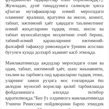
Жумладан, дунё тамаддунига салмоқли ҳисса
қўшган мутафаккирлар илмий меросидаги
оламнинг яралиши, яратувчи ва инсон, коинот,
табиат, ижтимоий ҳаёт ҳақидаги таълимотнинг
илмий жиҳатларини тадқиқ этиш, инсон ва
табиат муносабатлари моҳиятини очиб бериш,
табиий-илмий қарашларнинг ижтимоий-
фалсафий тафаккур ривожидаги ўрнини асослаш
бугунги кунда долзарб аҳамият касб этмоқда.
Мамлакатимизда аждодлар меросидаги олам ва
одам, табиат, ижтимоий ҳаёт, шахс маънавияти,
таълим ва тарбияга оид қарашларни тадқиқ этиш,
уларнинг замон руҳига мос ғояларидан ёш
авлодни муносиб ворислар қилиб тарбиялашда
фойдаланишга алоҳида эътибор
қаратилмоқда.“Биз ўз олдимизгa мaмлaкaтимиздa
Учинчи Рeнeссaнс пойдeворини бaрпо этишдeк