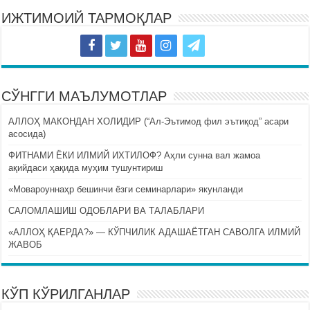
ИЖТИМОИЙ ТАРМОҚЛАР
СЎНГГИ МАЪЛУМОТЛАР
АЛЛОҲ МАКОНДАН ХОЛИДИР (“Ал-Эътимод фил эътиқод” асари
асосида)
ФИТНАМИ ЁКИ ИЛМИЙ ИХТИЛОФ? Аҳли сунна вал жамоа
ақийдаси ҳақида муҳим тушунтириш
«Мовароуннаҳр бешинчи ёзги семинарлари» якунланди
САЛОМЛАШИШ ОДОБЛАРИ ВА ТАЛАБЛАРИ
«АЛЛОҲ ҚАЕРДА?» — КЎПЧИЛИК АДАШАЁТГАН САВОЛГА ИЛМИЙ
ЖАВОБ
КЎП КЎРИЛГАНЛАР