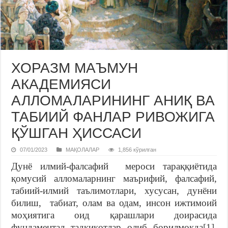
ХОРАЗМ МАЪМУН
АКАДЕМИЯСИ
АЛЛОМАЛАРИНИНГ АНИҚ ВА
ТАБИИЙ ФАНЛАР РИВОЖИГА
ҚЎШГАН ҲИССАСИ
07/01/2023
МАҚОЛАЛАР
1,856 кўрилган
Дунё илмий-фалсафий мeроси тараққиётида
қомусий алломаларнинг маърифий, фалсафий,
табиий-илмий таълимотлари, хусусан, дунёни
билиш, табиат, олам ва одам, инсон ижтимоий
моҳиятига оид қарашлари доирасида
фундаментал тадқиқотлар олиб борилмоқда
[1]
.