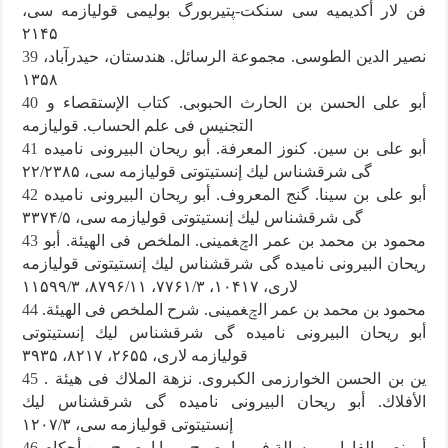
فن لار أكديميه سى سنكت-پتيربورگ بوليمى قوليازمه سى،
۲۱۴۵
39
نصير الدين الطوسى. مجموعة الرسائل. هندستان، حيدرآباد،
۱۳۵۸
40
أبو على الحسن بن الحارث الحبوبى. كتاب الإستقصاء و
التجنيس فى علم الحساب. قوليازمه
41
أبو على بن سين. كنوز المعرفة. أبو ريحان البيرونى ناميده
گى شرقشناس ليك إنستيتوتى قوليازمه سى، ۲۲/۲۳۸۵
42
أبو على بن سينا. گنج المعروف. أبو ريحان البيرونى ناميده
گى شرقشناس ليك إنستيتوتى قوليازمه سى، ۳۳۷۴/۵
43
محمود بن محمد بن عمر الݘغمينى. الملخص فى الهيئة. أبو
ريحان البيرونى ناميده گى شرقشناس ليك إنستيتوتى قوليازمه
لارى، ۱۰۴۱۷، ۷۷۶۱/۳، ۸۷۹۶/۱۱، ۱۱۵۹۹/۳
44
محمود بن محمد بن عمر الݘغمينى. شرح الملخص فى الهيئة.
أبو ريحان البيرونى ناميده گى شرقشناس ليك إنستيتوتى
قوليازمه لارى، ۲۶۵۵، ۸۲۱۷، ۳۹۳۵
45
. ين بن الحسن الخوارزمى الكبروى. نزهة الملاك فى هيئة
الأفلاك. أبو ريحان البيرونى ناميده گى شرقشناس ليك
إنستيتوتى قوليازمه سى، ۱۲۰۷/۳
46
أبو نصر الفارابى. رسالة فى ما يصوح و ما ا يصوح من أحكام