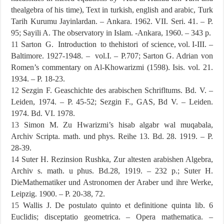
thealgebra of his time), Text in turkish, english and arabic, Turk
Tarih Kurumu Jayinlardan. – Ankara. 1962. VII. Seri. 41. – P.
95; Sayili A. The observatory in Islam. -Ankara, 1960. – 343 p.
11
Sarton G. Introduction to thehistori of science, vol. I-III. –
Baltimore. 1927-1948. – vol.I. – P.707; Sarton G. Adrian von
Romen’s commentary on Al-Khowarizmi (1598). Isis. vol. 21.
1934. – P. 18-23.
12
Sezgin F. Geaschichte des arabischen Schrifltums. Bd. V. –
Leiden, 1974. – P. 45-52; Sezgin F., GAS, Bd V. – Leiden.
1974. Bd. VI. 1978.
13
Simon M. Zu Hwarizmi’s hisab algabr wal muqabala,
Archiv Scripta. math. und phys. Reihe 13. Bd. 28. 1919. – P.
28-39.
14
Suter H. Rezinsion Rushka, Zur altesten arabishen Algebra,
Archiv s. math. u phus. Bd.28, 1919. – 232 p.; Suter H.
DieМathematiker und Astronomen der Araber und ihre Werke,
Leipzig. 1900. – P. 20-38, 72.
15
Wallis J. De postulato quinto et definitione quinta lib. 6
Euclidis; disceptatio geometrica. – Opera mathematica. –