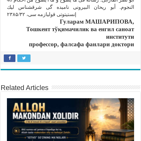
النجوم. أبو ريحان البيرونى ناميده گى شرقشناس ليك
إنستيتوتى قوليازمه سى، ۲۳۸۵/۳۲
Гуларам МАШАРИПОВА,
Тошкент тўқимачилик ва енгил саноат
институти
профессор, фалсафа фанлари доктори
Related Articles