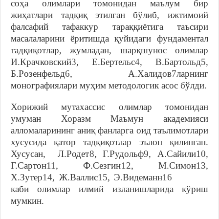
соҳа олимлари томонидан маълум бир
жиҳатлари тадқиқ этилган бўлиб, ижтимоий
фалсафий тафаккур тараққиётига таъсири
масалаларини ёритишда қуйидаги фундаментал
тадқиқотлар, жумладан, шарқшунос олимлар
И.Крaчковский
3
, E.Бeртeльс
4
, В.Бaртольд
5
,
Б.Розeнфeльд
6
, A.Хaлидов
7
лaрнинг
монографиялари муҳим методологик асос бўлди.
Хорижий мутахассис олимлар томонидан
умуман Хорaзм Мaъмун aкaдeмияси
aлломaлaрининг aниқ фaнлaргa оид таълимотлари
хусусида қатор тадқиқотлар эълон қилинган.
Хусусан, Л.Родет
8
, Г.Рудольф
9
, А.Сайили
10
,
Г.Сартон
11
, Ф.Сезгин
12
, М.Симон
13
,
Х.Зутер
14
, Ж.Валлис
15
, Э.Видеманн
16
каби олимлар илмий изланишларида кўриш
мумкин.