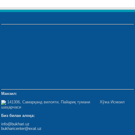
Манзил:
141306, Самарқанд вилояти, Пайариқ тумани Хўжа Исмоил
шаҳарчаси
Биз билан алоқа:
info@bukhari.uz
bukharicenter@exat.uz