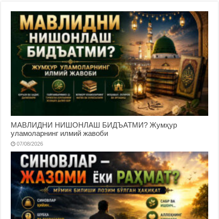
МАВЛИДНИ НИШОНЛАШ БИДЪАТМИ? Жумҳур
уламоларнинг илмий жавоби
07/08/2026