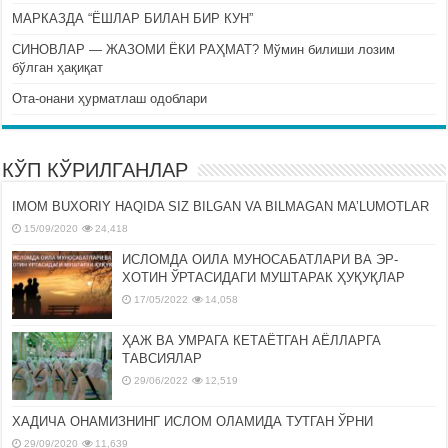
МАРКАЗДА “ЁШЛАР БИЛАН БИР КУН”
СИНОВЛАР — ЖАЗОМИ ЁКИ РАҲМАТ? Мўмин билиши лозим
бўлган ҳақиқат
Ота-онани ҳурматлаш одоблари
КЎП КЎРИЛГАНЛАР
IMOM BUXORIY HAQIDA SIZ BILGAN VA BILMAGAN MA’LUMOTLAR
15/09/2020
24,418
ИСЛОМДА ОИЛА МУНОСАБАТЛАРИ ВА ЭР-
ХОТИН ЎРТАСИДАГИ МУШТАРАК ҲУҚУҚЛАР
17/05/2022
14,058
ҲАЖ ВА УМРАГА КЕТАЁТГАН АЁЛЛАРГА
ТАВСИЯЛАР
29/06/2022
12,519
ХАДИЧА ОНАМИЗНИНГ ИСЛОМ ОЛАМИДА ТУТГАН ЎРНИ
29/09/2020
11,639