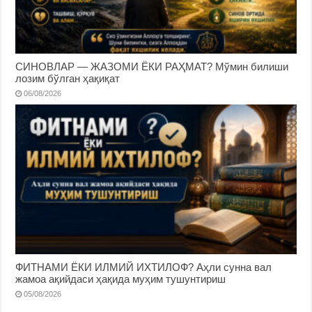
СИНОВЛАР — ЖАЗОМИ ЁКИ РАҲМАТ? Мўмин билиши
лозим бўлган ҳақиқат
06/08/2026
ФИТНАМИ ЁКИ ИЛМИЙ ИХТИЛОФ? Аҳли сунна вал
жамоа ақийдаси ҳақида муҳим тушунтириш
05/08/2026