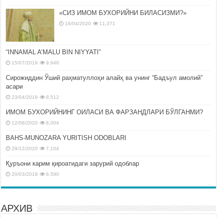
«СИЗ ИМОМ БУХОРИЙНИ БИЛАСИЗМИ?»
16/04/2020
11,371
“INNAMAL A’MALU BIN NIYYATI”
15/07/2019
9,646
Сирожиддин Ўший раҳматуллоҳи алайҳ ва унинг “Бадъул амолий”
асари
23/04/2019
8,512
ИМОМ БУХОРИЙНИНГ ОИЛАСИ ВА ФАРЗАНДЛАРИ БЎЛГАНМИ?
12/08/2020
8,004
BAHS-MUNOZARA YURITISH ODOBLARI
29/12/2020
7,104
Қуръони карим қироатидаги зарурий одоблар
20/03/2019
6,590
АРХИВ