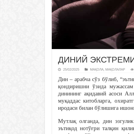
ДИНИЙ ЭКСТРЕМИ
25/02/2025
МАҚОЛА
,
МАҚОЛАЛАР
Дин – арабча сўз бўлиб, “эът
қондиришни ўзида мужассам 
динининг ақидавий асоси Алл
муқаддас китобларга, охират
иродаси билан бўлишига ишон
Мутлақ олганда, дин эзгули
эътиқод нотўғри талқин қили