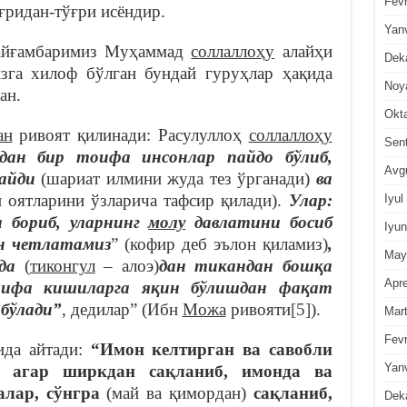
Fevr
ғридан-тўғри исёндир.
Yan
Пайғамбаримиз Муҳаммад
соллаллоҳу
алайҳи
Dek
зга хилоф бўлган бундай гуруҳлар ҳақида
Noy
ан.
Okt
ан
ривоят қилинади: Расулуллоҳ
соллаллоҳу
Sen
ан бир тоифа инсонлар пайдо бўлиб,
Avg
айди
(шариат илмини жуда тез ўрганади)
ва
 оятларини ўзларича тафсир қилади).
Улар:
Iyul
а бориб, уларнинг
молу
давлатини босиб
Iyun
ан четлатамиз
” (кофир деб эълон қиламиз)
,
May
да
(
тиконгул
– алоэ)
дан тикандан бошқа
Apre
тоифа кишиларга яқин бўлишдан фақат
бўлади”
, дедилар” (Ибн
Можа
ривояти
[5]
).
Mar
Fevr
ида айтади:
“Имон келтирган ва савобли
Yan
, агар ширкдан сақланиб, имонда ва
алар, сўнгра
(май ва қимордан)
сақланиб,
Dek