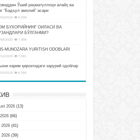
ожиддин Ўший раҳматуллоҳи алайҳ ва
нг “Бадъул амолий” асари
/04/2019
8,506
ОМ БУХОРИЙНИНГ ОИЛАСИ ВА
РЗАНДЛАРИ БЎЛГАНМИ?
/08/2020
7,999
S-MUNOZARA YURITISH ODOBLARI
/12/2020
7,091
ъони карим қироатидаги зарурий одоблар
/03/2019
6,586
ХИВ
ust 2026
(13)
 2026
(66)
 2026
(41)
 2026
(39)