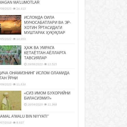
MAGAN MA’LUMOTLAR
/09/2020
24,413
ИСЛОМДА ОИЛА
МУНОСАБАТЛАРИ ВА ЭР-
ХОТИН ЎРТАСИДАГИ
МУШТАРАК ҲУҚУҚЛАР
/05/2022
14,053
ҲАЖ ВА УМРАГА
КЕТАЁТГАН АЁЛЛАРГА
ТАВСИЯЛАР
29/06/2022
12,515
ДИЧА ОНАМИЗНИНГ ИСЛОМ ОЛАМИДА
ГАН ЎРНИ
/09/2020
11,634
«СИЗ ИМОМ БУХОРИЙНИ
БИЛАСИЗМИ?»
16/04/2020
11,369
NAMAL A’MALU BIN NIYYATI”
/07/2019
9,637