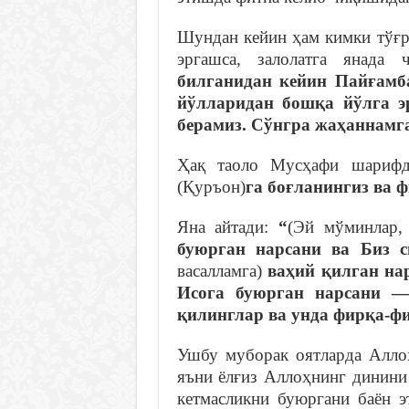
Шундан кейин ҳам кимки тўғр
эргашса, залолатга янада
билганидан кейин Пайғамб
йўлларидан бошқа йўлга эр
берамиз. Сўнгра жаҳаннамг
Ҳақ таоло Мусҳафи шарифд
(Қуръон)
га боғланингиз ва 
Яна айтади:
“
(Эй мўминлар
буюрган нарсани ва Биз 
васалламга)
ваҳий қилган на
Исога буюрган нарсани 
қилинглар ва унда фирқа-ф
Ушбу муборак оятларда Аллоҳ
яъни ёлғиз Аллоҳнинг динини
кетмасликни буюргани баён э