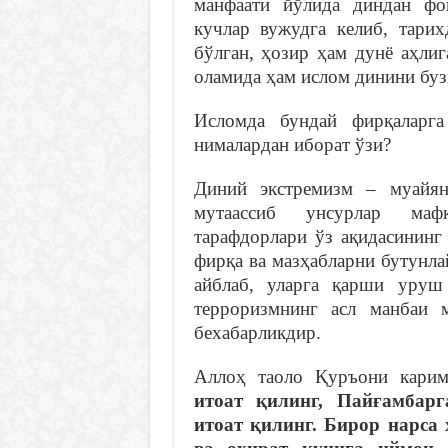
манфаати йўлида диндан фо
кучлар вужудга келиб, тари
бўлган, ҳозир ҳам дунё аҳлиг
оламида ҳам ислом динини буз
Исломда бундай фирқаларга
нималардан иборат ўзи?
Диний экстремизм – муайян
мутаассиб унсурлар мафк
тарафдорлари ўз ақидасининг
фирқа ва мазҳабларни бутунла
айблаб, уларга қарши уруш
терроризмнинг асл манбаи 
бехабарликдир.
Аллоҳ таоло Қуръони кари
итоат қилинг, Пайғамбар
итоат қилинг. Бирор нарса