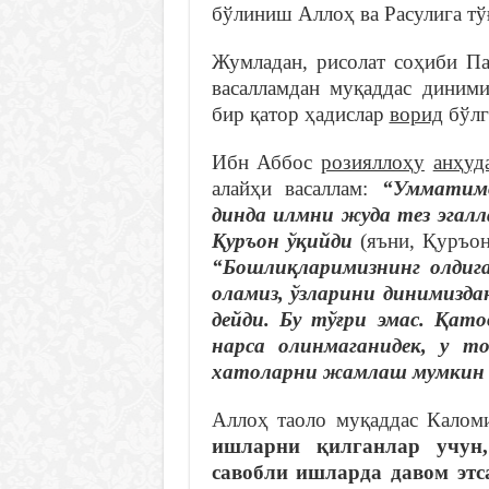
бўлиниш Аллоҳ ва Расулига тў
Жумладан, рисолат соҳиби 
васалламдан муқаддас диними
бир қатор ҳадислар
ворид
бўлг
Ибн Аббос
розияллоҳу
анҳуд
алайҳи васаллам:
“Умматимд
динда илмни жуда тез эгалл
Қуръон ўқийди
(яъни, Қуръон
“
Бошлиқларимизнинг олдиг
оламиз, ўзларини динимизд
дейди. Бу тўғри эмас. Қато
нарса олинмаганидек, у 
хатоларни жамлаш мумкин 
Аллоҳ таоло муқаддас Калом
ишларни қилганлар учун
савобли ишларда давом этс