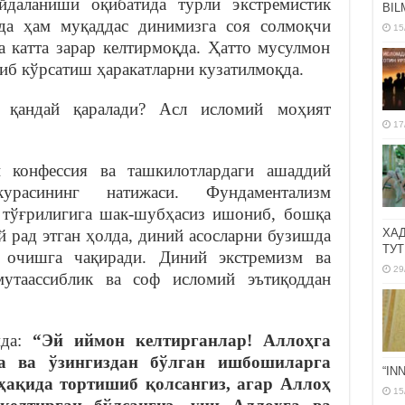
йдаланиши оқибатида турли экстремистик
BIL
хда ҳам муқаддас динимизга соя солмоқчи
15
а катта зарар келтирмоқда. Ҳатто мусулмон
иб кўрсатиш ҳаракатларни кузатилмоқда.
 қандай қаралади? Асл исломий моҳият
17
 конфессия ва ташкилотлардаги ашаддий
урасининг натижаси. Фундаментализм
 тўғрилигига шак-шубҳасиз ишониб, бошқа
й рад этган ҳолда, диний асосларни бузишда
ХА
ТУТ
 очишга чақиради. Диний экстремизм ва
29
мутаассиблик ва соф исломий эътиқоддан
мда:
“Эй иймон келтирганлар! Аллоҳга
га ва ўзингиздан бўлган ишбошиларга
“IN
 ҳақида тортишиб қолсангиз, агар Аллоҳ
15