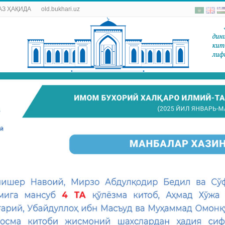
АЗ ҲАҚИДА
old.bukhari.uz