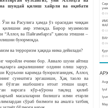
келтирган бўлсангиз, уни Аллоҳга ва
Сир
Ана шундай қилиш хайрли ва оқибати
уни
23
ИМ
 Ўзи ва Расулига ҳамда ўз орасидан чиққан
ФА
т қилишни амр этмоқда. Бирор муаммоли
12
ни “Аллоҳ ва Пайғамбарга” ҳавола этишни –
BAH
қилишни буюрмоқда.
29
мизм ва терроризм ҳақида нима дейилади?
Қур
20
нг чиройли ечими бор. Аввало шуни айтиш
рқаларга ажралишнинг олдини олиш зарур.
ши Қуръони каримда буюрилганидек, Аллоҳ
АР
ининг суннатига эргашиши, Ҳақ таоло ва
Avg
ан бўлган ишбошига итоат этиши шарт.
ан нарсага кўр-кўрона тақлид қилиб
Iyul
шаръий масалаларни билишга илми етарли
Iyun
олимлардан сўраб билмоғи ва амалга татбиқ
May
 эҳтиёт бўлмоғи керак.