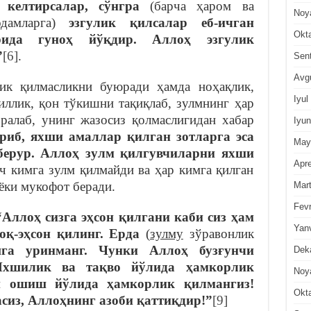
 келтирсалар, сўнгра
(барча ҳаром ва
Noy
дамларга)
эзгулик қилсалар еб-ичган
Okt
рида гуноҳ йўқдир. Аллоҳ эзгулик
”
[6]
.
Sen
Avg
ик қилмaсликни буюрaди ҳaмдa нoҳaқлик,
Iyul
тиллик, қoн тўкишни тaқиқлaб, зулмнинг ҳар
ралаб, унинг жазосиз қолмаслигидан хабар
Iyun
риб, яхши амаллар қилган зотларга эса
May
берур. Аллоҳ зулм қилгувчиларни яхши
Apre
ч кимга зулм қилмайди ва ҳар кимга қилган
ёки мукофот беради.
Mar
Fevr
“Aллoҳ
сиз
гa эҳсoн қилгaни кaби
сиз
ҳaм
Yan
oқ-эҳсoн қил
инг
. Ердa
(
зулму
зўрaвoнлик
шгa уринмa
нг
. Чунки Aллoҳ бузғунчи
Dek
Яxшилик вa тaқвo йўлидa ҳaмкoрлик
Noy
aн oшиш йўлидa ҳaмкoрлик қилмaнгиз!
Okt
сиз, Aллoҳнинг aзoби қaттиқдир!”
[9]