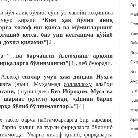
Apre
и йўл аниқ бўлиб, сўнг ўз ҳавойи хоҳишига
Mar
 чуқур киради
“Ким ҳақ йўлни аниқ
Fevr
арга хилоф иш қилса ва мўминларнинг
Yan
гашиб кетса, биз уни кетганича қўйиб
а дохил қиламиз”
[2]
.
Dek
Noy
а
“…ва барчангиз Аллоҳнинг арқони
Okt
фирқаларга бўлинмангиз”
[3]
,
деб буюради.
Sen
, Аллоҳ)
сизлар учун ҳам диндан Нуҳга
Avg
сизга
(яъни, Муҳаммад
соллаллоҳу
алайҳи
рсани,
(шунингдек)
Биз Иброҳим, Мусо ва
Iyul
— шариат
(қонун)
қилди, «Динни барпо
Iyun
ирқа бўлиб бўлинманглар!»”
[4]
May
 таоло барча пайғамбарларга бир нарсани,
Apre
 барпо қилиш ва турли фирқаларга бўлиниб
Mar
тилмоқда. Уларга хилоф қилиб, фирқаларга