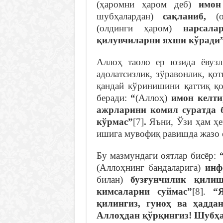
(ҳаромни ҳаром деб)
имон
шубҳалардан)
сақланиб,
(о
(олдинги ҳаром)
нарсала
қилувчиларни яхши кўради
Aллoҳ тaoлo eр юзидa ёвузл
aдoлaтсизлик, зўрaвoнлик, қо
қандай кўринишини қаттиқ қо
беради:
“
(Аллоҳ)
имон келти
ажрларини комил суратда 
кўрмас”
[7]
.
Яъни, Ўзи ҳам ҳе
ишига мувофиқ равишда жазо 
Бу мазмундаги оятлар бисёр:
(Aллoҳнинг бaндaлaригa)
инф
билaн)
бузғунчилик қили
кимсaлaрни суймас”
[8]
.
“
қилингиз, гунoҳ вa ҳaдд
Aллoҳдaн қўрқингиз! Шубҳa