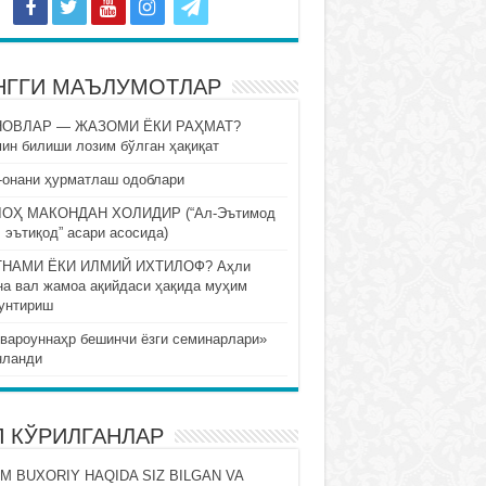
НГГИ МАЪЛУМОТЛАР
НОВЛАР — ЖАЗОМИ ЁКИ РАҲМАТ?
ин билиши лозим бўлган ҳақиқат
-онани ҳурматлаш одоблари
ОҲ МАКОНДАН ХОЛИДИР (“Ал-Эътимод
 эътиқод” асари асосида)
НАМИ ЁКИ ИЛМИЙ ИХТИЛОФ? Аҳли
на вал жамоа ақийдаси ҳақида муҳим
унтириш
вароуннаҳр бешинчи ёзги семинарлари»
нланди
П КЎРИЛГАНЛАР
M BUXORIY HAQIDA SIZ BILGAN VA