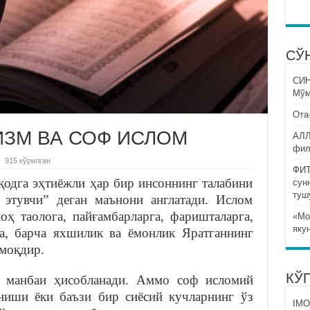
СЎ
СИ
Мўм
Ота
ЗМ ВА СОФ ИСЛОМ
АЛЛ
фил
915 кўрилган
ФИТ
иқодга эҳтиёжли ҳар бир инсоннинг талабини
сун
туш
этувчи” деган маънони англатади. Ислом
оҳ таолога, пайғамбарларга, фаришталарга,
«Мо
яку
га, барча яхшилик ва ёмонлик Яратганнинг
моқдир.
КЎ
к манбаи ҳисобланади. Аммо соф исломий
ниши ёки баъзи бир сиёсий кучларнинг ўз
IMO