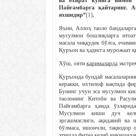
ва охират кунига иймон 
Пайғамбарга қайтаринг. 
яхшидир”
[1]
.
Яъни, Аллоҳ таоло бандаларга
мусулмон бошлиқларга итоа
масала чиққудек бўлса, ечими
Қуръон ва ҳадисга мурожаат 
Хўш, ояти
карималарда
экстре
Қуръонда бундай масалаларни
керакки, ихтилоф вақтида фи
Бунинг учун эса мусулмон ки
таолонинг Китоби ва Расул
Пайғамбарга ҳамда ўзларид
Мусулмон киши дуч келг
эргашмаслиги, ақидавий ва 
бўлмаса, ишончли, тақводор 
этишда фитна келиб чиқишидан