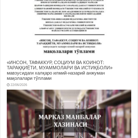
«ИНСОН, ТАФАККУР, СОЦИУМ ВА КОИНОТ:
ТАРАҚҚИЁТИ, МУАММОЛАРИ ВА ИСТИҚБОЛИ»
мавзусидаги халқаро илмий-назарий анжуман
мақолалари тўплами
22/06/2026