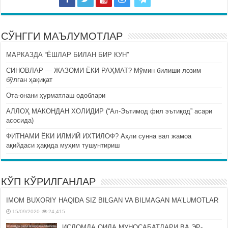
СЎНГГИ МАЪЛУМОТЛАР
МАРКАЗДА “ЁШЛАР БИЛАН БИР КУН”
СИНОВЛАР — ЖАЗОМИ ЁКИ РАҲМАТ? Мўмин билиши лозим
бўлган ҳақиқат
Ота-онани ҳурматлаш одоблари
АЛЛОҲ МАКОНДАН ХОЛИДИР (“Ал-Эътимод фил эътиқод” асари
асосида)
ФИТНАМИ ЁКИ ИЛМИЙ ИХТИЛОФ? Аҳли сунна вал жамоа
ақийдаси ҳақида муҳим тушунтириш
КЎП КЎРИЛГАНЛАР
IMOM BUXORIY HAQIDA SIZ BILGAN VA BILMAGAN MA’LUMOTLAR
15/09/2020
24,415
ИСЛОМДА ОИЛА МУНОСАБАТЛАРИ ВА ЭР-