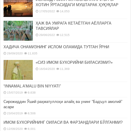
ХОТИН ЎРТАСИДАГИ МУШТАРАК ҲУҚУҚЛАР
17/05/2022
14,053
ҲАЖ ВА УМРАГА КЕТАЁТГАН АЁЛЛАРГА
ТАВСИЯЛАР
29/06/2022
12,515
ХАДИЧА ОНАМИЗНИНГ ИСЛОМ ОЛАМИДА ТУТГАН ЎРНИ
29/09/2020
11,635
«СИЗ ИМОМ БУХОРИЙНИ БИЛАСИЗМИ?»
16/04/2020
11,369
“INNAMAL A’MALU BIN NIYYATI”
15/07/2019
9,638
Сирожиддин Ўший раҳматуллоҳи алайҳ ва унинг “Бадъул амолий”
асари
23/04/2019
8,506
ИМОМ БУХОРИЙНИНГ ОИЛАСИ ВА ФАРЗАНДЛАРИ БЎЛГАНМИ?
12/08/2020
8,001