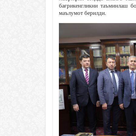
бағрикенгликни таъминлаш бо
маълумот берилди.