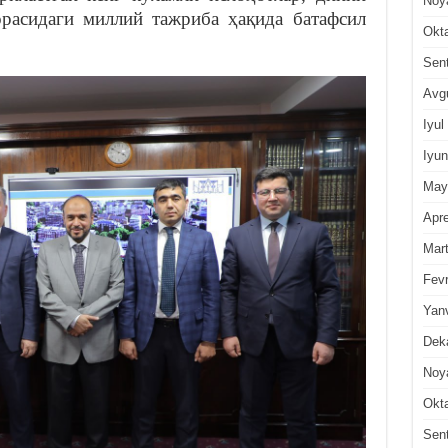
Noy
расидаги миллий тажриба ҳақида батафсил
Okt
Sen
Avg
Iyul
Iyun
May
Apre
Mar
Fevr
Yan
Dek
Noy
Okt
Sen