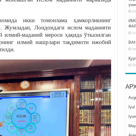
уни
23
вомида икки томонлама ҳамкорликнинг
ИМ
ФА
и. Жумладан, Лондондаги ислом маданияти
12
й илмий-маданий мероси ҳақида ўтказилган
арнинг илмий нашрлари тақдимоти ижобий
BAH
тилди.
29
Қур
20
АР
Avg
Iyul
Iyun
May
Apre