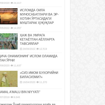
/09/2020
24,417
ИСЛОМДА ОИЛА
МУНОСАБАТЛАРИ ВА ЭР-
ХОТИН ЎРТАСИДАГИ
МУШТАРАК ҲУҚУҚЛАР
/05/2022
14,057
ҲАЖ ВА УМРАГА
КЕТАЁТГАН АЁЛЛАРГА
ТАВСИЯЛАР
29/06/2022
12,519
ДИЧА ОНАМИЗНИНГ ИСЛОМ ОЛАМИДА
ГАН ЎРНИ
/09/2020
11,637
«СИЗ ИМОМ БУХОРИЙНИ
БИЛАСИЗМИ?»
16/04/2020
11,370
NAMAL A’MALU BIN NIYYATI”
/07/2019
9,646
ожиддин Ўший раҳматуллоҳи алайҳ ва