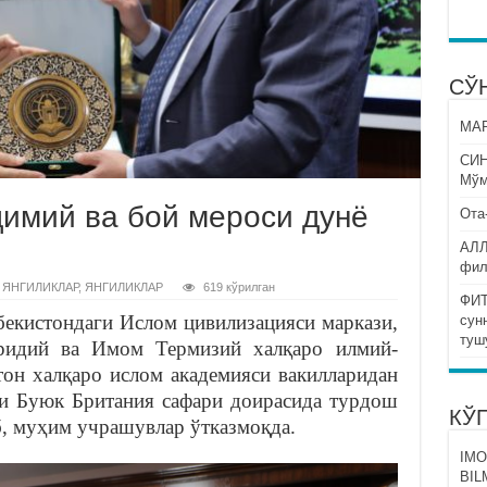
СЎ
МАР
СИ
Мўм
димий ва бой мероси дунё
Ота
АЛЛ
фил
 ЯНГИЛИКЛАР
,
ЯНГИЛИКЛАР
619 кўрилган
ФИТ
бекистондаги Ислом цивилизацияси маркази,
сун
туш
идий ва Имом Термизий халқаро илмий-
тон халқаро ислом академияси вакилларидан
си Буюк Британия сафари доирасида турдош
КЎ
, муҳим учрашувлар ўтказмоқда.
IMO
BIL