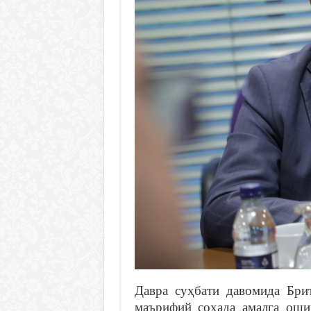
Давра суҳбати давомида Бри
маърифий соҳада амалга ошир