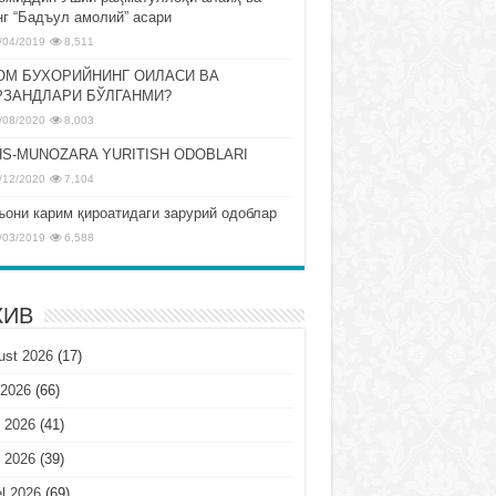
нг “Бадъул амолий” асари
/04/2019
8,511
ОМ БУХОРИЙНИНГ ОИЛАСИ ВА
РЗАНДЛАРИ БЎЛГАНМИ?
/08/2020
8,003
S-MUNOZARA YURITISH ODOBLARI
/12/2020
7,104
ъони карим қироатидаги зарурий одоблар
/03/2019
6,588
ХИВ
ust 2026
(17)
 2026
(66)
 2026
(41)
 2026
(39)
l 2026
(69)