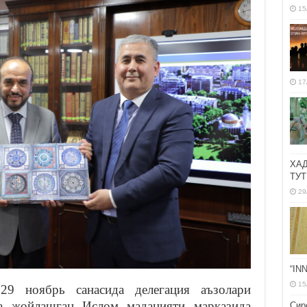
15
17
ХА
ТУТ
29
“IN
15
9 ноябрь санасида делегация аъзолари
 жойлашган Ислом маданияти марказида
Сир