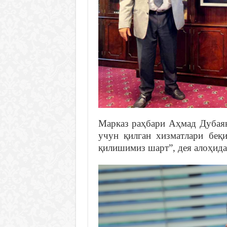
Марказ раҳбари Аҳмад Дубая
учун қилган хизматлари беқ
қилишимиз шарт”, дея алоҳида