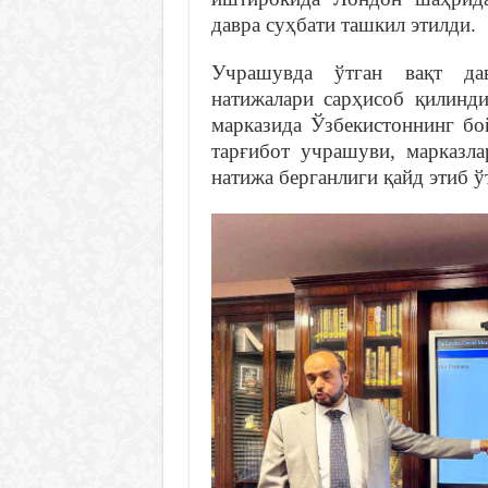
давра суҳбати ташкил этилди.
Учрашувда ўтган вақт да
натижалари сарҳисоб қилинд
марказида Ўзбекистоннинг бо
тарғибот учрашуви, марказл
натижа берганлиги қайд этиб ў