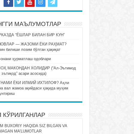
НГГИ МАЪЛУМОТЛАР
КАЗДА “ЁШЛАР БИЛАН БИР КУН”
НОВЛАР — ЖАЗОМИ ЁКИ РАҲМАТ?
ин билиши лозим бўлган ҳақиқат
-онани ҳурматлаш одоблари
ОҲ МАКОНДАН ХОЛИДИР (“Ал-Эътимод
 эътиқод” асари асосида)
НАМИ ЁКИ ИЛМИЙ ИХТИЛОФ? Аҳли
на вал жамоа ақийдаси ҳақида муҳим
унтириш
П КЎРИЛГАНЛАР
M BUXORIY HAQIDA SIZ BILGAN VA
MAGAN MA’LUMOTLAR