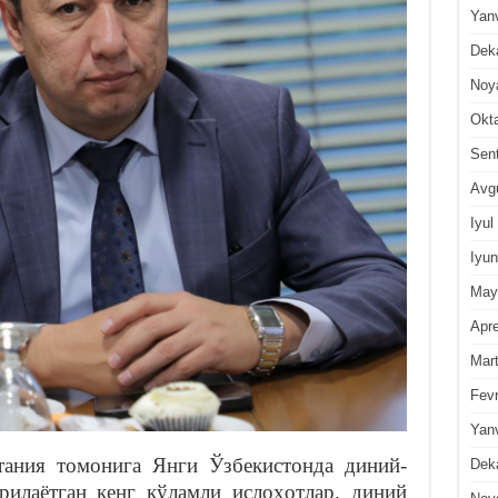
Yan
Dek
Noy
Okt
Sen
Avg
Iyul
Iyun
May
Apre
Mar
Fevr
Yan
тания томонига Янги Ўзбекистонда диний-
Dek
илаётган кенг кўламли ислоҳотлар, диний