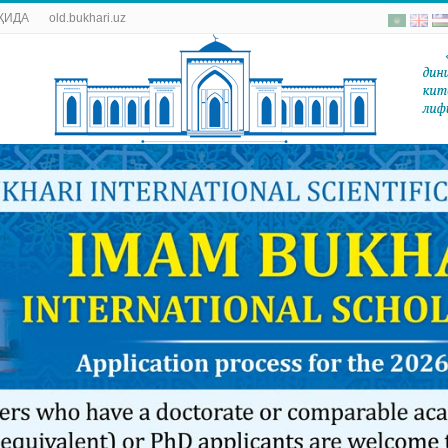
ҚИДА
old.bukhari.uz