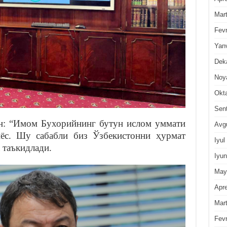
Mar
Fevr
Yan
Dek
Noy
Okt
Sen
н: “Имом Бухорийнинг бутун ислом уммати
Avg
иёс. Шу сабабли биз Ўзбекистонни ҳурмат
Iyul
 таъкидлади.
Iyun
May
Apre
Mar
Fevr