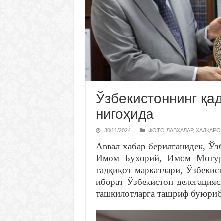
Ўзбекистоннинг қа
нигоҳида
30/11/2024
ФОТО ЛАВҲАЛАР
,
ХАЛҚАРО
Аввал хабар берилганидек, Ўз
Имом Бухорий, Имом Мотур
тадқиқот марказлари, Ўзбекис
иборат Ўзбекистон делегация
ташкилотларга ташриф буюриб