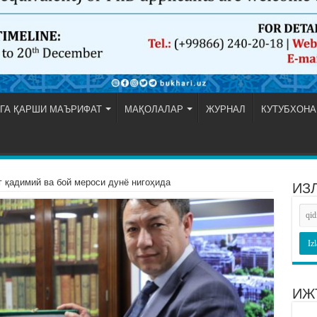
ГА ҚАРШИ МАЪРИФАТ
МАҚОЛАЛАР
ЖУРНАЛ
КУТУБХОНА
г қадимий ва бой мероси дунё нигоҳида
ИЗ
ИЖ