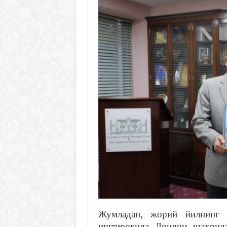
Жумладан, жорий йилнинг 2
иштирокида Лондон шаҳрида