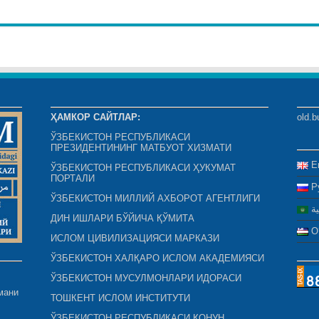
ҲАМКОР САЙТЛАР:
old.b
ЎЗБЕКИСТОН РЕСПУБЛИКАСИ
ПРЕЗИДЕНТИНИНГ МАТБУОТ ХИЗМАТИ
E
ЎЗБЕКИСТОН РЕСПУБЛИКАСИ ҲУКУМАТ
ПОРТАЛИ
Р
ЎЗБЕКИСТОН МИЛЛИЙ АХБОРОТ АГЕНТЛИГИ
ية
ДИН ИШЛАРИ БЎЙИЧА ҚЎМИТА
O
ИСЛОМ ЦИВИЛИЗАЦИЯСИ МАРКАЗИ
ЎЗБЕКИСТОН ХАЛҚАРО ИСЛОМ АКАДЕМИЯСИ
ЎЗБЕКИСТОН МУСУЛМОНЛАРИ ИДОРАСИ
мани
ТОШКЕНТ ИСЛОМ ИНСТИТУТИ
ЎЗБЕКИСТОН РЕСПУБЛИКАСИ ҚОНУН