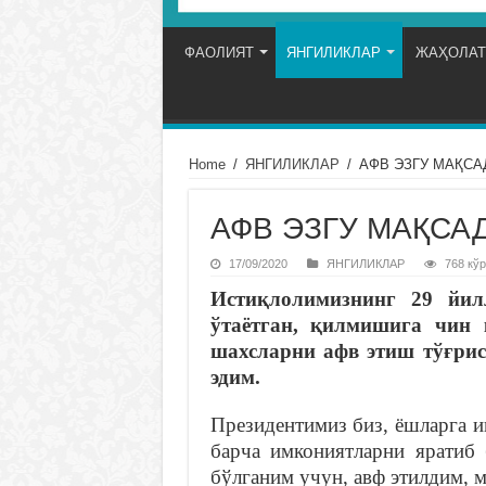
ФАОЛИЯТ
ЯНГИЛИКЛАР
ЖАҲОЛАТ
Home
/
ЯНГИЛИКЛАР
/
АФВ ЭЗГУ МАҚСА
АФВ ЭЗГУ МАҚСА
17/09/2020
ЯНГИЛИКЛАР
768 кўр
Истиқлолимизнинг
29
йил
ўтаётган
,
қилмишига
чин
шахсларни
афв
этиш
тўғри
эдим
.
Президентимиз биз, ёшларга 
барча имкониятларни яратиб
бўлганим учун, авф этилдим, 