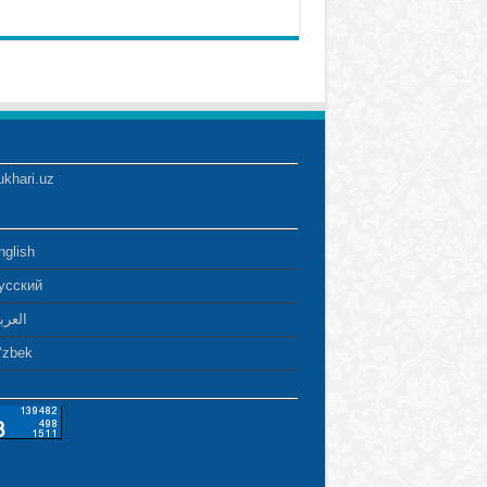
ukhari.uz
nglish
усский
العرب
ʻzbek