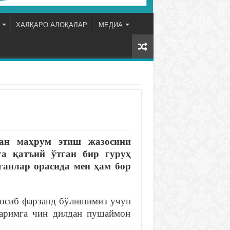
ХАЛҚАРО АЛОҚАЛАР
МЕДИА
ан
маҳрум
этиш
жазосини
га
қатъий
ўтган
бир
гуруҳ
ганлар
орасида
мен
ҳ
ам
бор
носиб фарзанд бўлишимиз учун
ларимга чин дилдан пушаймон