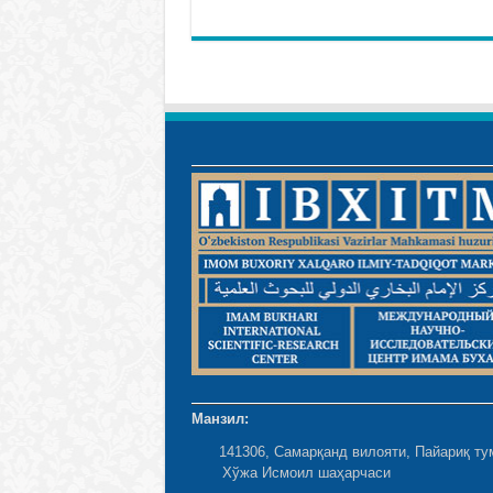
Манзил:
141306, Самарқанд вилояти, Пайариқ ту
Хўжа Исмоил шаҳарчаси