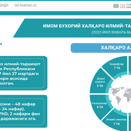
ҚИДА
old.bukhari.uz