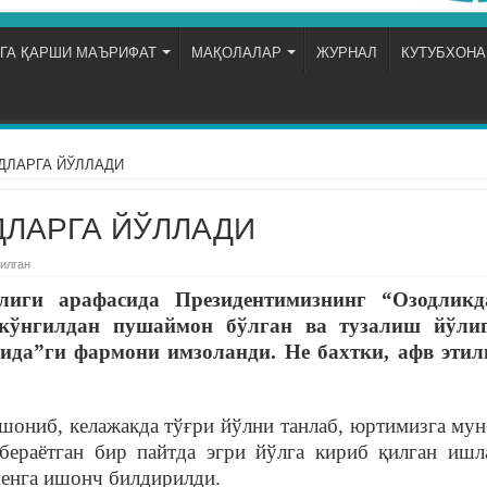
ГА ҚАРШИ МАЪРИФАТ
МАҚОЛАЛАР
ЖУРНАЛ
КУТУБХОНА
ДЛАРГА ЙЎЛЛАДИ
ДЛАРГА ЙЎЛЛАДИ
илган
лиги
арафасида
Президентимизнинг
“
Озодликд
кўнгилдан
пушаймон
бўлган
ва
тузалиш
йўли
сида”ги
фармони
имзоланди
.
Не
бахтки
,
афв
этил
ишониб, келажакда тўғри йўлни танлаб, юртимизга му
 бераётган бир пайтда эгри йўлга кириб қилган иш
менга ишонч билдирилди.