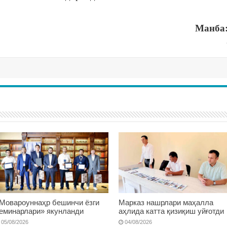
Манба:
Мовароуннаҳр бешинчи ёзги
Марказ нашрлари маҳалла
еминарлари» якунланди
аҳлида катта қизиқиш уйғотди
05/08/2026
04/08/2026