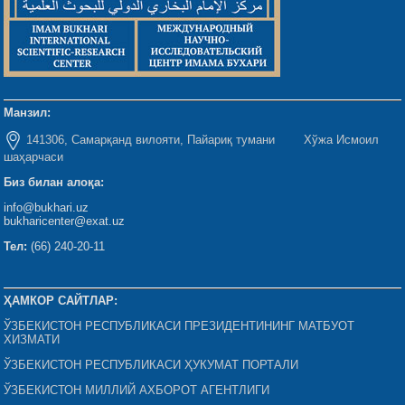
Манзил:
141306, Самарқанд вилояти, Пайариқ тумани Хўжа Исмоил
шаҳарчаси
Биз билан алоқа:
info@bukhari.uz
bukharicenter@exat.uz
Тел:
(66) 240-20-11
ҲАМКОР САЙТЛАР:
ЎЗБЕКИСТОН РЕСПУБЛИКАСИ ПРЕЗИДЕНТИНИНГ МАТБУОТ
ХИЗМАТИ
ЎЗБЕКИСТОН РЕСПУБЛИКАСИ ҲУКУМАТ ПОРТАЛИ
ЎЗБЕКИСТОН МИЛЛИЙ АХБОРОТ АГЕНТЛИГИ