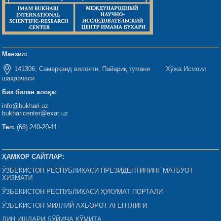
Манзил:
141306, Самарқанд вилояти, Пайариқ тумани Хўжа Исмоил
шаҳарчаси
Биз билан алоқа:
info@bukhari.uz
bukharicenter@exat.uz
Тел:
(66) 240-20-11
ҲАМКОР САЙТЛАР:
ЎЗБЕКИСТОН РЕСПУБЛИКАСИ ПРЕЗИДЕНТИНИНГ МАТБУОТ
ХИЗМАТИ
ЎЗБЕКИСТОН РЕСПУБЛИКАСИ ҲУКУМАТ ПОРТАЛИ
ЎЗБЕКИСТОН МИЛЛИЙ АХБОРОТ АГЕНТЛИГИ
ДИН ИШЛАРИ БЎЙИЧА ҚЎМИТА