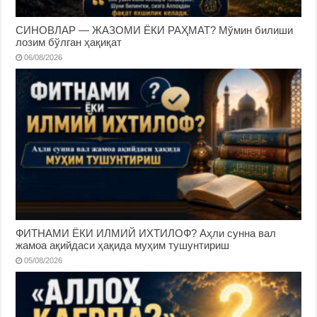
СИНОВЛАР — ЖАЗОМИ ЁКИ РАҲМАТ? Мўмин билиши
лозим бўлган ҳақиқат
06/08/2026
ФИТНАМИ ЁКИ ИЛМИЙ ИХТИЛОФ? Аҳли сунна вал
жамоа ақийдаси ҳақида муҳим тушунтириш
05/08/2026