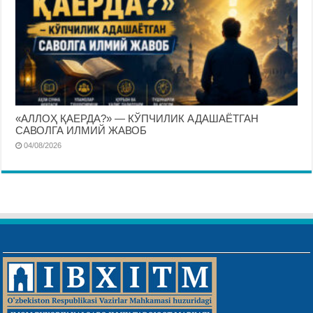
«АЛЛОҲ ҚАЕРДА?» — КЎПЧИЛИК АДАШАЁТГАН
САВОЛГА ИЛМИЙ ЖАВОБ
04/08/2026