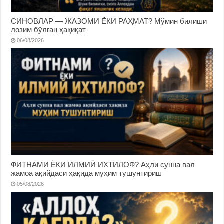
СИНОВЛАР — ЖАЗОМИ ЁКИ РАҲМАТ? Мўмин билиши
лозим бўлган ҳақиқат
06/08/2026
ФИТНАМИ ЁКИ ИЛМИЙ ИХТИЛОФ? Аҳли сунна вал
жамоа ақийдаси ҳақида муҳим тушунтириш
05/08/2026