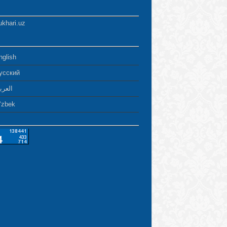
ukhari.uz
nglish
усский
العرب
ʻzbek