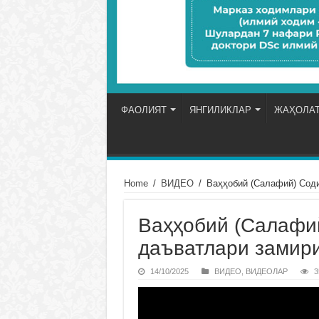
ФАОЛИЯТ
ЯНГИЛИКЛАР
ЖАҲОЛАТ
Home
/
ВИДЕО
/
Ваҳҳобий (Салафий) Соди
Ваҳҳобий (Салафи
даъватлари замири
14/10/2025
ВИДЕО
,
ВИДЕОЛАР
3