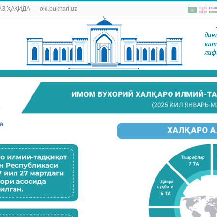
АЗ ҲАҚИДА
old.bukhari.uz