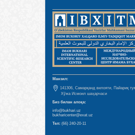
Манзил:
141306, Самарқанд вилояти, Пайариқ ту
Хўжа Исмоил шаҳарчаси
Биз билан алоқа:
info@bukhari.uz
bukharicenter@exat.uz
Тел:
(66) 240-20-11