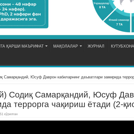
ГА ҚАРШИ МАЪРИФАТ
МАҚОЛАЛАР
ЖУРНАЛ
КУТУБХОН
қ Самарқандий, Юсуф Даврон кабиларнинг даъватлари замирида террорг
й) Содиқ Самарқандий, Юсуф Дав
да террорга чақириш ётади (2-қи
51 кўрилган