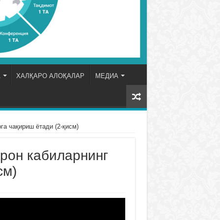
А
ХАЛҚАРО АЛОҚАЛАР
МЕДИА
а чақириш ётади (2-қисм)
рон кабиларнинг
см)