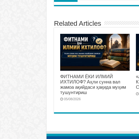
Related Articles
ФИТНАМИ ЁКИ ИЛМИЙ
«
ИХТИЛОФ? Аҳли сунна вал
К
жамоа ақийдаси ҳақида муҳим
С
тушунтириш
05/08/2026