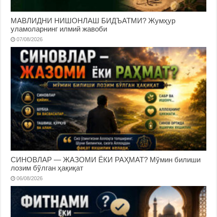
МАВЛИДНИ НИШОНЛАШ БИДЪАТМИ? Жумҳур
уламоларнинг илмий жавоби
07/08/2026
СИНОВЛАР — ЖАЗОМИ ЁКИ РАҲМАТ? Мўмин билиши
лозим бўлган ҳақиқат
06/08/2026