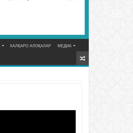
А
ХАЛҚАРО АЛОҚАЛАР
МЕДИА