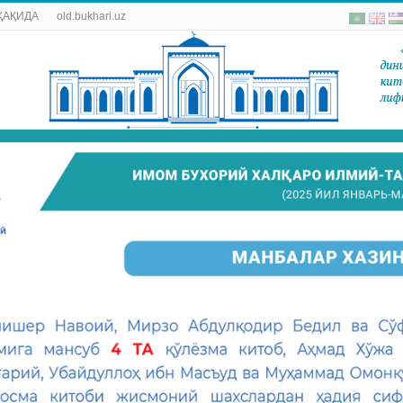
ҲАҚИДА
old.bukhari.uz