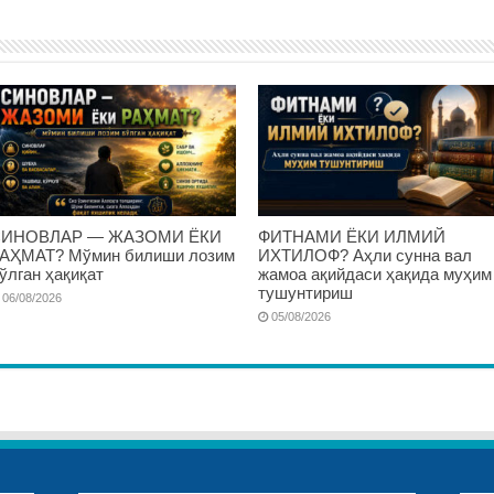
ИНОВЛАР — ЖАЗОМИ ЁКИ
ФИТНАМИ ЁКИ ИЛМИЙ
АҲМАТ? Мўмин билиши лозим
ИХТИЛОФ? Аҳли сунна вал
ўлган ҳақиқат
жамоа ақийдаси ҳақида муҳим
тушунтириш
06/08/2026
05/08/2026