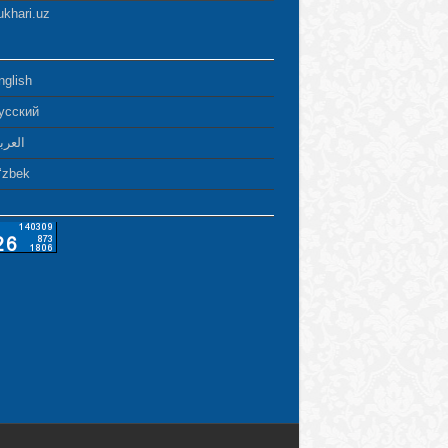
ukhari.uz
nglish
усский
العرب
ʻzbek