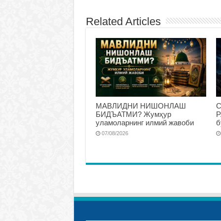
Related Articles
МАВЛИДНИ НИШОНЛАШ
С
БИДЪАТМИ? Жумҳур
Р
уламоларнинг илмий жавоби
б
07/08/2026