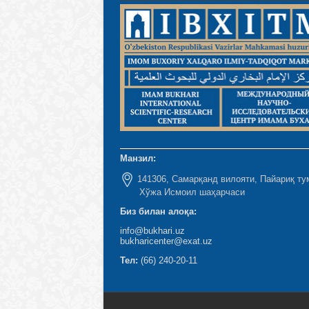
Манзил:
141306, Самарқанд вилояти, Пайариқ ту
Хўжа Исмоил шаҳарчаси
Биз билан алоқа:
info@bukhari.uz
bukharicenter@exat.uz
Тел:
(66) 240-20-11