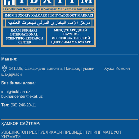
Манзил:
141306, Самарқанд вилояти, Пайариқ тумани Хўжа Исмоил
шаҳарчаси
Биз билан алоқа:
info@bukhari.uz
bukharicenter@exat.uz
Тел:
(66) 240-20-11
ҲАМКОР САЙТЛАР:
ЎЗБЕКИСТОН РЕСПУБЛИКАСИ ПРЕЗИДЕНТИНИНГ МАТБУОТ
ХИЗМАТИ