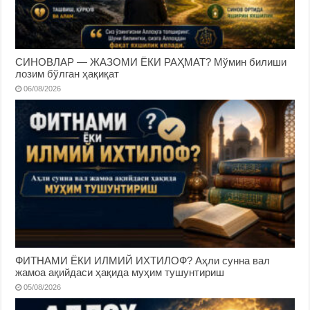
СИНОВЛАР — ЖАЗОМИ ЁКИ РАҲМАТ? Мўмин билиши
лозим бўлган ҳақиқат
06/08/2026
ФИТНАМИ ЁКИ ИЛМИЙ ИХТИЛОФ? Аҳли сунна вал
жамоа ақийдаси ҳақида муҳим тушунтириш
05/08/2026