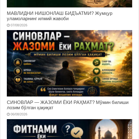
МАВЛИДНИ НИШОНЛАШ БИДЪАТМИ? Жумҳур
уламоларнинг илмий жавоби
07/08/2026
СИНОВЛАР — ЖАЗОМИ ЁКИ РАҲМАТ? Мўмин билиши
лозим бўлган ҳақиқат
06/08/2026