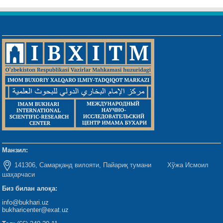
Манзил:
141306, Самарқанд вилояти, Пайариқ тумани Хўжа Исмоил
шаҳарчаси
Биз билан алоқа:
info@bukhari.uz
bukharicenter@exat.uz