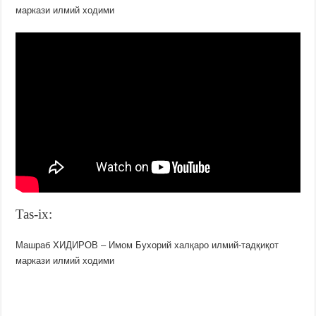
маркази илмий ходими
Tas-ix:
Машраб ХИДИРОВ – Имом Бухорий халқаро илмий-тадқиқот
маркази илмий ходими