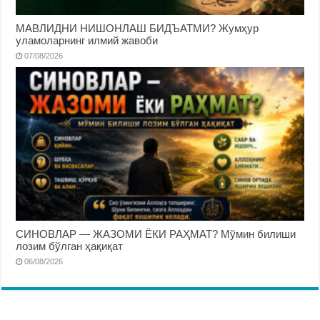
МАВЛИДНИ НИШОНЛАШ БИДЪАТМИ? Жумҳур
уламоларнинг илмий жавоби
07/08/2026
СИНОВЛАР — ЖАЗОМИ ЁКИ РАҲМАТ? Мўмин билиши
лозим бўлган ҳақиқат
06/08/2026