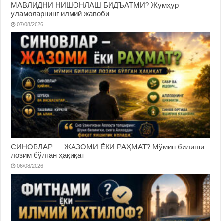
МАВЛИДНИ НИШОНЛАШ БИДЪАТМИ? Жумҳур
уламоларнинг илмий жавоби
07/08/2026
СИНОВЛАР — ЖАЗОМИ ЁКИ РАҲМАТ? Мўмин билиши
лозим бўлган ҳақиқат
06/08/2026