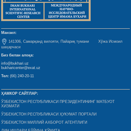
Манзил:
141306, Самарқанд вилояти, Пайариқ тумани Хўжа Исмоил
шаҳарчаси
Биз билан алоқа:
info@bukhari.uz
bukharicenter@exat.uz
Тел:
(66) 240-20-11
ҲАМКОР САЙТЛАР:
ЎЗБЕКИСТОН РЕСПУБЛИКАСИ ПРЕЗИДЕНТИНИНГ МАТБУОТ
ХИЗМАТИ
ЎЗБЕКИСТОН РЕСПУБЛИКАСИ ҲУКУМАТ ПОРТАЛИ
ЎЗБЕКИСТОН МИЛЛИЙ АХБОРОТ АГЕНТЛИГИ
ДИН ИШЛАРИ БЎЙИЧА ҚЎМИТА