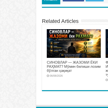
Related Articles
СИНОВЛАР — ЖАЗОМИ ЁКИ
Ф
РАҲМАТ? Мўмин билиши лозим
И
бўлган ҳақиқат
ж
т
06/08/2026