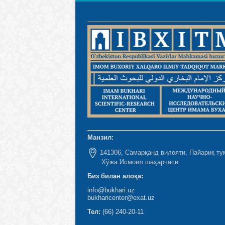
Манзил:
141306, Самарқанд вилояти, Пайариқ ту
Хўжа Исмоил шаҳарчаси
Биз билан алоқа:
info@bukhari.uz
bukharicenter@exat.uz
Тел:
(66) 240-20-11