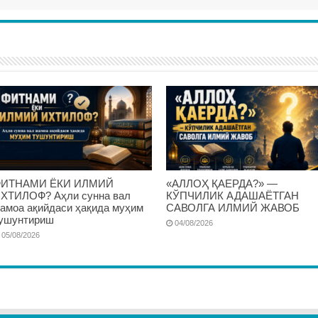
ИТНАМИ ЁКИ ИЛМИЙ
«АЛЛОҲ ҚАЕРДА?» —
ХТИЛОФ? Аҳли сунна вал
КЎПЧИЛИК АДАШАЁТГАН
амоа ақийдаси ҳақида муҳим
САВОЛГА ИЛМИЙ ЖАВОБ
ушунтириш
04/08/2026
05/08/2026