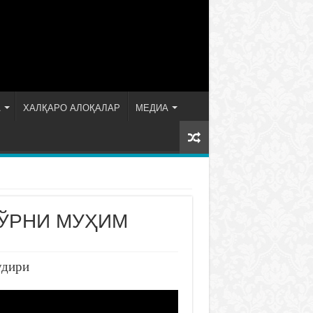
А
ХАЛҚАРО АЛОҚАЛАР
МЕДИА
 ЎРНИ МУҲИМ
удири