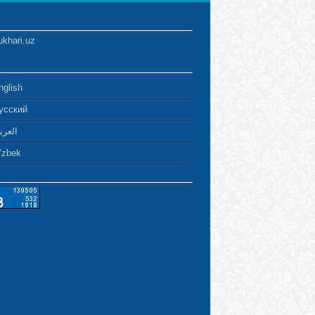
ukhari.uz
nglish
усский
العرب
ʻzbek