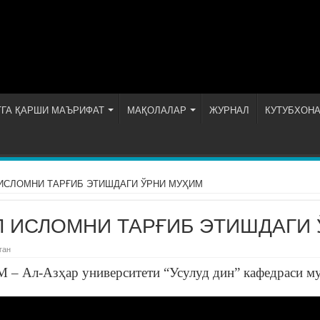
ГА ҚАРШИ МАЪРИФАТ
МАҚОЛАЛАР
ЖУРНАЛ
КУТУБХОН
 ИСЛОМНИ ТАРҒИБ ЭТИШДАГИ ЎРНИ МУҲИМ
Л ИСЛОМНИ ТАРҒИБ ЭТИШДАГИ
ган
Ал-Азҳар университети “Усулуд дин” кафедраси м