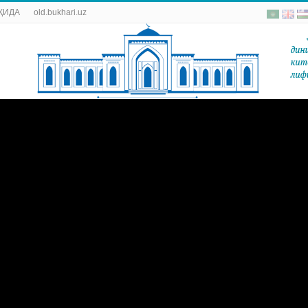
ҚИДА
old.bukhari.uz