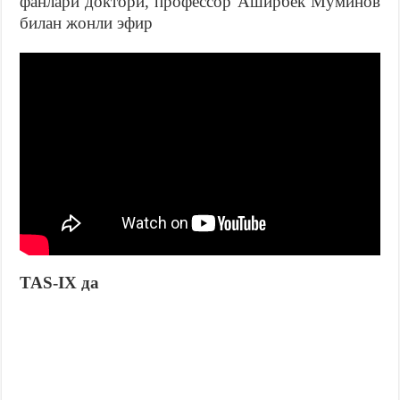
фанлари доктори, профессор Аширбек Мўминов
билан жонли эфир
TAS-IX да