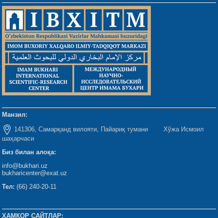
Манзил:
141306, Самарқанд вилояти, Пайариқ тумани Хўжа Исмоил
шаҳарчаси
Биз билан алоқа:
info@bukhari.uz
bukharicenter@exat.uz
Тел:
(66) 240-20-11
ҲАМКОР САЙТЛАР: