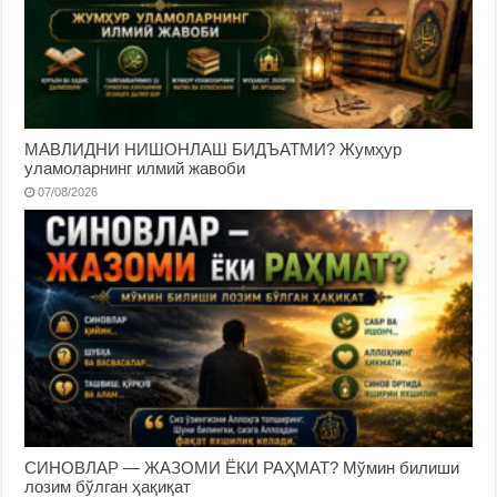
МАВЛИДНИ НИШОНЛАШ БИДЪАТМИ? Жумҳур
уламоларнинг илмий жавоби
07/08/2026
СИНОВЛАР — ЖАЗОМИ ЁКИ РАҲМАТ? Мўмин билиши
лозим бўлган ҳақиқат