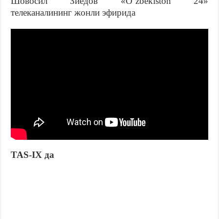
Шовосил Зиёдов «O`zbekiston 24»
телеканалининг жонли эфирида
TAS-IX да