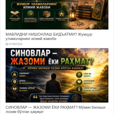
МАВЛИДНИ НИШОНЛАШ БИДЪАТМИ? Жумҳур
уламоларнинг илмий жавоби
07/08/2026
СИНОВЛАР — ЖАЗОМИ ЁКИ РАҲМАТ? Мўмин билиши
лозим бўлган ҳақиқат