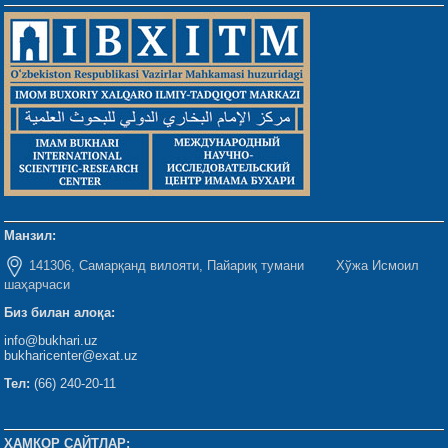
Манзил:
141306, Самарқанд вилояти, Пайариқ тумани Хўжа Исмоил
шаҳарчаси
Биз билан алоқа:
info@bukhari.uz
bukharicenter@exat.uz
Тел:
(66) 240-20-11
ҲАМКОР САЙТЛАР: