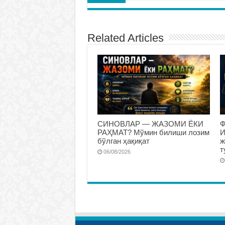
Related Articles
СИНОВЛАР — ЖАЗОМИ ЁКИ
Ф
РАҲМАТ? Мўмин билиши лозим
И
бўлган ҳақиқат
ж
т
06/08/2026