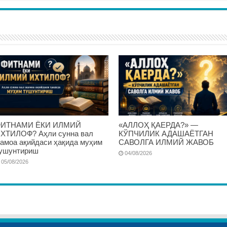
ИТНАМИ ЁКИ ИЛМИЙ
«АЛЛОҲ ҚАЕРДА?» —
ХТИЛОФ? Аҳли сунна вал
КЎПЧИЛИК АДАШАЁТГАН
амоа ақийдаси ҳақида муҳим
САВОЛГА ИЛМИЙ ЖАВОБ
ушунтириш
04/08/2026
05/08/2026