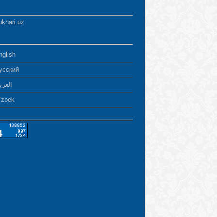
ukhari.uz
nglish
усский
العرب
ʻzbek