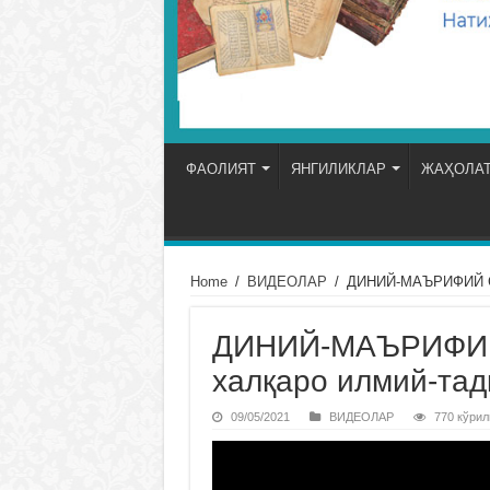
ФАОЛИЯТ
ЯНГИЛИКЛАР
ЖАҲОЛАТ
Home
/
ВИДЕОЛАР
/
ДИНИЙ-МАЪРИФИЙ СО
ДИНИЙ-МАЪРИФИЙ
халқаро илмий-та
09/05/2021
ВИДЕОЛАР
770 кўрил