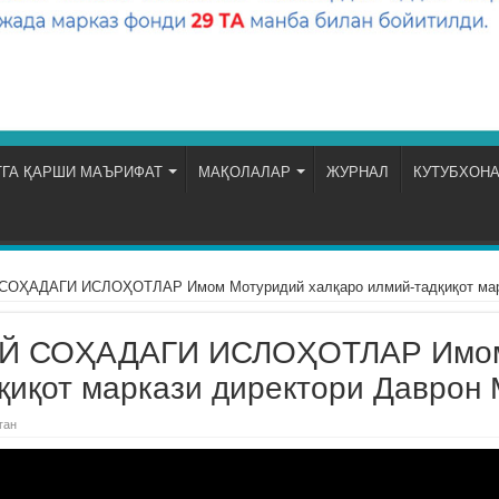
ГА ҚАРШИ МАЪРИФАТ
МАҚОЛАЛАР
ЖУРНАЛ
КУТУБХОН
ҲАДАГИ ИСЛОҲОТЛАР Имом Мотуридий халқаро илмий-тадқиқот мар
 СОҲАДАГИ ИСЛОҲОТЛАР Имом
дқиқот маркази директори Давро
ган