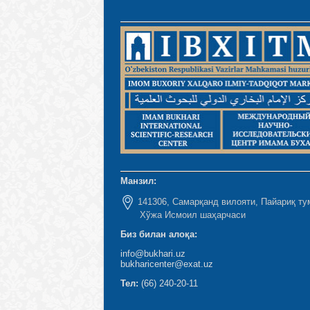
Манзил:
141306, Самарқанд вилояти, Пайариқ ту
Хўжа Исмоил шаҳарчаси
Биз билан алоқа:
info@bukhari.uz
bukharicenter@exat.uz
Тел:
(66) 240-20-11