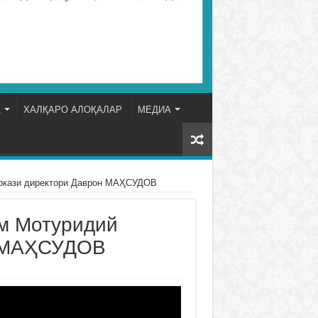
А
ХАЛҚАРО АЛОҚАЛАР
МЕДИА
кази директори Даврон МАҲСУДОВ
 Мотуридий
н МАҲСУДОВ