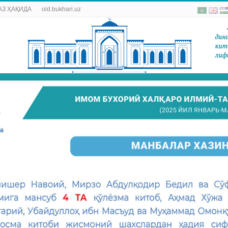
АЗ ҲАҚИДА
old.bukhari.uz