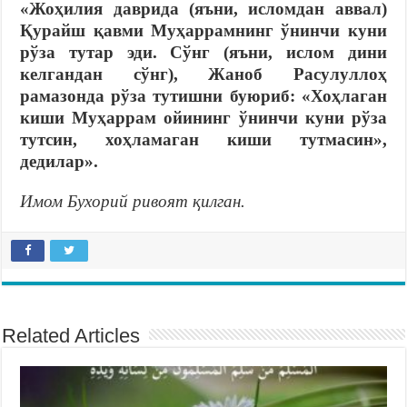
«Жоҳилия даврида (яъни, исломдан аввал)
Қурайш қавми Муҳаррамнинг ўнинчи куни
рўза тутар эди. Сўнг (яъни, ислом дини
келгандан сўнг), Жаноб Расулуллоҳ
рамазонда рўза тутишни буюриб: «Хоҳлаган
киши Муҳаррам ойининг ўнинчи куни рўза
тутсин, хоҳламаган киши тутмасин»,
дедилар».
Имом Бухорий ривоят қилган.
Related Articles