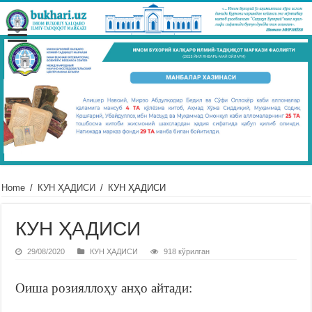
Home
/
КУН ҲАДИСИ
/
КУН ҲАДИСИ
КУН ҲАДИСИ
29/08/2020
КУН ҲАДИСИ
918 кўрилган
Оиша розияллоҳу анҳо айтади: