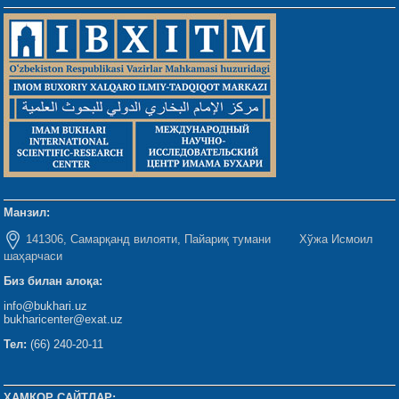
Манзил:
141306, Самарқанд вилояти, Пайариқ тумани Хўжа Исмоил
шаҳарчаси
Биз билан алоқа:
info@bukhari.uz
bukharicenter@exat.uz
Тел:
(66) 240-20-11
ҲАМКОР САЙТЛАР: