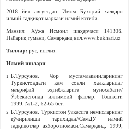
2018 йил августдан. Имом Бухорий халқаро
илмий-тадқиқот маркази илмий котиби.
Манзил: Хўжа Исмоил шаҳарчаси 141306.
Пайариқ тумани, Самарқанд вил.
www.bukhari.uz
Тиллар:
рус, инглиз.
Илмий ишлари
Б.Турсунов. Чор мустамлакачиларининг
Туркистондаги кам сонли халқларнинг
маърифий эҳтиёжларига муносабати//
Ўзбекистонда ижтимоий фанлар. Тошкент,
1999, №1-2, 62-65 бет.
Б.Турсунов. Туркистон ўлкасига немисларнинг
кўчирилиши тарихидан//СамДУ илмий
тадқиқотлар ахборотномаси.Самарқанд, 1999,