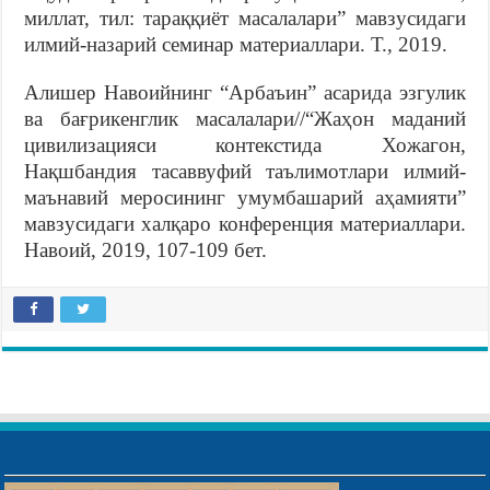
миллат, тил: тараққиёт масалалари” мавзусидаги
илмий-назарий семинар материаллари. Т., 2019.
Алишер Навоийнинг “Арбаъин” асарида эзгулик
ва бағрикенглик масалалари//“Жаҳон маданий
цивилизацияси контекстида Хожагон,
Нақшбандия тасаввуфий таълимотлари илмий-
маънавий меросининг умумбашарий аҳамияти”
мавзусидаги халқаро конференция материаллари.
Навоий, 2019, 107-109 бет.