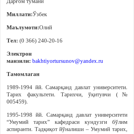
Дарғом тумани
Миллати
:
Ўзбек
Маълумоти:
Олий
Тeл:
(0 366) 240-20-16
Электрон
манзили:
bakhtiyortursunov@yandex.ru
Т
амомлаган
1989-1994 йй. Самарқанд давлат университети.
Тарих факультети. Тарихчи, ўқитувчи (№
005459).
1995-1998 йй. Самарқанд давлат университети
“Умумий тарих” кафедраси кундузги бўлим
аспиранти. Тадқиқот йўналиши – Умумий тарих,