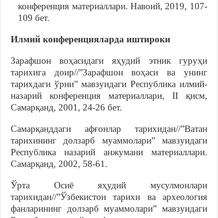
конференция материаллари. Навоий, 2019, 107-
109 бет.
Илмий к
онференциялар
да иштироки
Зарафшон воҳасидаги яҳудий этник гуруҳи
тарихига доир//”Зарафшон воҳаси ва унинг
тарихдаги ўрни” мавзуидаги Республика илмий-
назарий конференция материаллари, II қисм,
Самарқанд, 2001, 24-26 бет.
Самарқанддаги афғонлар тарихидан//”Ватан
тарихининг долзарб муаммолари” мавзуидаги
Республика назарий анжумани материаллари.
Самарқанд, 2002, 58-61.
Ўрта Осиё яҳудий мусулмонлари
тарихидан//”Ўзбекистон тарихи ва археология
фанларининг долзарб муаммолари” мавзуидаги