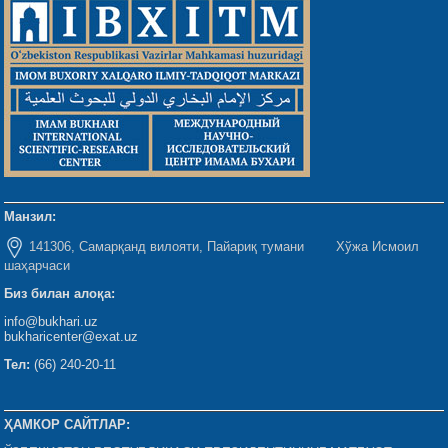
Манзил:
141306, Самарқанд вилояти, Пайариқ тумани Хўжа Исмоил
шаҳарчаси
Биз билан алоқа:
info@bukhari.uz
bukharicenter@exat.uz
Тел:
(66) 240-20-11
ҲАМКОР САЙТЛАР: