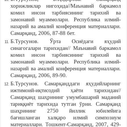
хорижликлар нигоҳида//Маънавий баркамол
комил инсон тарбиясининг тарихий ва
замонавий муаммолари. Республика илмий-
назарий ва амалий конференция материаллари.
Самарқанд, 2006, 87-88 бет.
Б.Турсунов. Ўрта Осиёдаги яҳудий
синагогалари тарихидан// Маънавий баркамол
комил инсон тарбиясининг тарихий ва
замонавий муаммолари. Республика илмий-
назарий ва амалий конференция материаллари.
Самарқанд, 2006, 89-90.
Б.Турсунов. Самарқанддаги яҳудийларнинг
ижтимоий-иқтисодий ҳаёти тарихидан//
Самарқанд шаҳрининг умумбашарий маданий
тариққиёт тарихида тутган ўрни. Самарқанд
шаҳрининг 2750 йиллик юбилейига
бағишланган халқаро илмий симпозиум
материаллари. Тошкент-Самарқанд, 2007, 429-