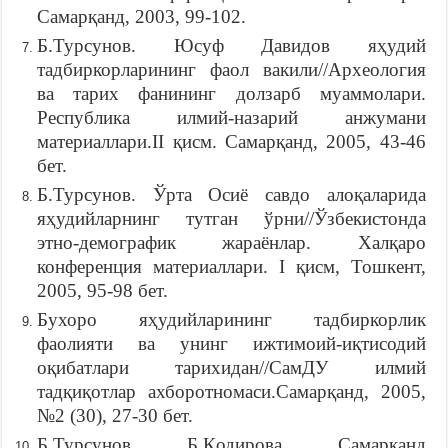
Самарқанд, 2003, 99-102.
Б.Турсунов. Юсуф Давидов яҳудий
тадбиркорларининг фаол вакили//Археология
ва тарих фанининг долзарб муаммолари.
Республика илмий-назарий анжумани
материаллари.II қисм. Самарқанд, 2005, 43-46
бет.
Б.Турсунов. Ўрта Осиё савдо алоқаларида
яҳудийларнинг тутган ўрни//Ўзбекистонда
этно-демографик жараёнлар. Халқаро
конференция материаллари. I қисм, Тошкент,
2005, 95-98 бет.
Бухоро яҳудийларининг тадбиркорлик
фаолияти ва унинг ижтимоий-иқтисодий
оқибатлари тарихидан//СамДУ илмий
тадқиқотлар ахборотномаси.Самарқанд, 2005,
№2 (30), 27-30 бет.
Б.Турсунов, Б.Қодирова. Самарқанд