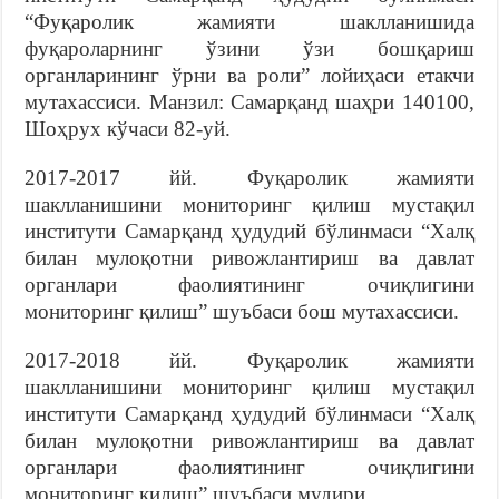
“Фуқаролик жамияти шаклланишида
фуқароларнинг ўзини ўзи бошқариш
органларининг ўрни ва роли” лойиҳаси етакчи
мутахассиси. Манзил: Самарқанд шаҳри 140100,
Шоҳрух кўчаси 82-уй.
2017-2017 йй. Фуқаролик жамияти
шаклланишини мониторинг қилиш мустақил
институти Самарқанд ҳудудий бўлинмаси “Халқ
билан мулоқотни ривожлантириш ва давлат
органлари фаолиятининг очиқлигини
мониторинг қилиш” шуъбаси бош мутахассиси.
2017-2018 йй. Фуқаролик жамияти
шаклланишини мониторинг қилиш мустақил
институти Самарқанд ҳудудий бўлинмаси “Халқ
билан мулоқотни ривожлантириш ва давлат
органлари фаолиятининг очиқлигини
мониторинг қилиш” шуъбаси мудири.