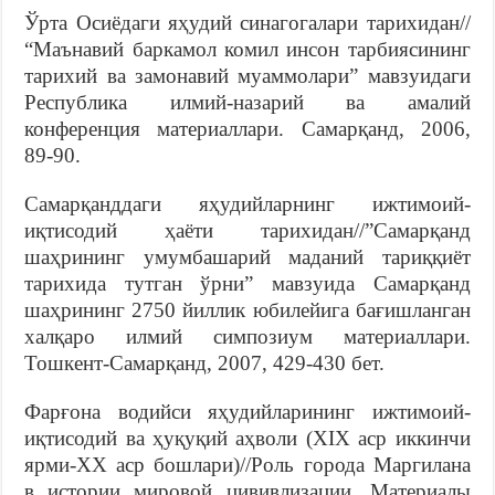
Ўрта Осиёдаги яҳудий синагогалари тарихидан//
“Маънавий баркамол комил инсон тарбиясининг
тарихий ва замонавий муаммолари” мавзуидаги
Республика илмий-назарий ва амалий
конференция материаллари. Самарқанд, 2006,
89-90.
Самарқанддаги яҳудийларнинг ижтимоий-
иқтисодий ҳаёти тарихидан//”Самарқанд
шаҳрининг умумбашарий маданий тариққиёт
тарихида тутган ўрни” мавзуида Самарқанд
шаҳрининг 2750 йиллик юбилейига бағишланган
халқаро илмий симпозиум материаллари.
Тошкент-Самарқанд, 2007, 429-430 бет.
Фарғона водийси яҳудийларининг ижтимоий-
иқтисодий ва ҳуқуқий аҳволи (XIX аср иккинчи
ярми-XX аср бошлари)//Роль города Маргилана
в истории мировой цививлизации. Материалы