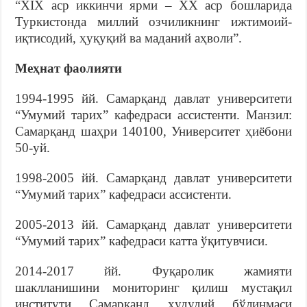
“XIX аср иккинчи ярми – XX аср бошларида
Туркистонда миллий озчиликнинг ижтимоий-
иқтисодий, ҳуқуқий ва маданий аҳволи”.
Меҳнат фаолияти
1994-1995 йй. Самарқанд давлат университети
“Умумий тарих” кафедраси ассистенти. Манзил:
Самарқанд шаҳри 140100, Университет ҳиёбони
50-уй.
1998-2005 йй. Самарқанд давлат университети
“Умумий тарих” кафедраси ассистенти.
2005-2013 йй. Самарқанд давлат университети
“Умумий тарих” кафедраси катта ўқитувчиси.
2014-2017 йй. Фуқаролик жамияти
шаклланишини мониторинг қилиш мустақил
институти Самарқанд ҳудудий бўлинмаси