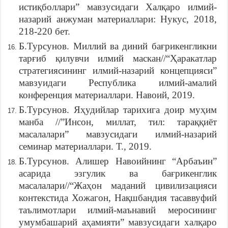
истиқболлари” мавзусидаги Халқаро илмий-
назарий анжуман материаллари: Нукус, 2018,
218-220 бет.
Б.Турсунов. Миллий ва диний бағрикенгликни
тарғиб қилувчи илмий маскан//“Ҳаракатлар
стратегиясининг илмий-назарий концепцияси”
мавзуидаги Республика илмий-амалий
конференция материаллари. Навоий, 2019.
Б.Турсунов. Яҳудийлар тарихига доир муҳим
манба //”Инсон, миллат, тил: тараққиёт
масалалари” мавзусидаги илмий-назарий
семинар материаллари. Т., 2019.
Б.Турсунов. Алишер Навоийнинг “Арбаъин”
асарида эзгулик ва бағрикенглик
масалалари//“Жаҳон маданий цивилизацияси
контекстида Хожагон, Нақшбандия тасаввуфий
таълимотлари илмий-маънавий меросининг
умумбашарий аҳамияти” мавзусидаги халқаро