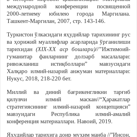
международной конференции посвященной
2000-летнему юбилею города Маргилана.
Ташкент-Маргилан, 2007, стр. 143-146.
Туркистон ўлкасидаги яҳудийлар тарихининг рус
ва ҳорижий муаллифлар асарларида ўрганилиши
тарихидан
(XIX-XX аср бошлари)//”
Ижтимоий-
гуманитар фанларнинг долзарб масалалари:
ривожланиш истиқболлари” мавзусидаги
Халқаро илмий-назарий анжуман материаллари:
Нукус, 2018, 218-220 бет.
Миллий ва диний бағрикенгликни тарғиб
қилувчи илмий маскан//“Ҳаракатлар
стратегиясининг илмий-назарий концепцияси”
мавзуидаги Республика илмий-амалий
конференция материаллари. Навоий, 2019.
Яҳудийлар тарихига доир муҳим манба //”Инсон,