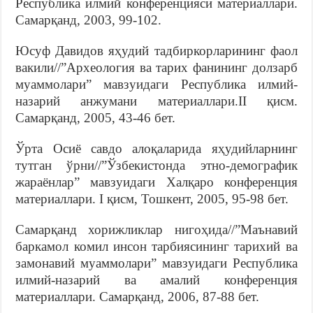
Республика илмий конференцияси материаллари.
Самарқанд, 2003, 99-102.
Юсуф Давидов яҳудий тадбиркорларининг фаол
вакили//”Археология ва тарих фанининг долзарб
муаммолари” мавзуидаги Республика илмий-
назарий анжумани материаллари.II қисм.
Самарқанд, 2005, 43-46 бет.
Ўрта Осиё савдо алоқаларида яҳудийларнинг
тутган ўрни//”Ўзбекистонда этно-демографик
жараёнлар” мавзуидаги Халқаро конференция
материаллари. I қисм, Тошкент, 2005, 95-98 бет.
Самарқанд хорижликлар нигоҳида//”Маънавий
баркамол комил инсон тарбиясининг тарихий ва
замонавий муаммолари” мавзуидаги Республика
илмий-назарий ва амалий конференция
материаллари. Самарқанд, 2006, 87-88 бет.