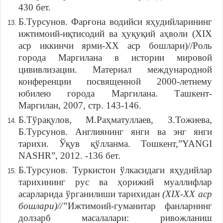
430 бет.
Б.Турсунов. Фарғона водийси яҳудийларининг
ижтимоий-иқтисодий ва ҳуқуқий аҳволи (XIX
аср иккинчи ярми-XX аср бошлари)//Роль
города Маргилана в истории мировой
цививлизации. Материал международной
конференции посвященной 2000-летнему
юбилею города Маргилана. Ташкент-
Маргилан, 2007, стр. 143-146.
Б.Тўрақулов, М.Раҳматуллаев, З.Тожиева,
Б.Турсунов. Англиянинг янги ва энг янги
тарихи. Ўқув қўлланма. Тошкент,”YANGI
NASHR”, 2012. -136 бет.
Б.Турсунов. Туркистон ўлкасидаги яҳудийлар
тарихининг рус ва ҳорижий муаллифлар
асарларида ўрганилиши тарихидан
(XIX-XX аср
бошлари)//”
Ижтимоий-гуманитар фанларнинг
долзарб масалалари: ривожланиш