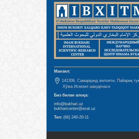
Манзил:
141306, Самарқанд вилояти, Пайариқ ту
Хўжа Исмоил шаҳарчаси
Биз билан алоқа:
info@bukhari.uz
bukharicenter@exat.uz
Тел:
(66) 240-20-11