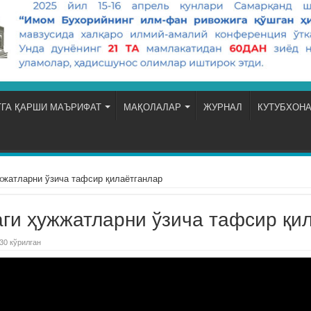
ГА ҚАРШИ МАЪРИФАТ
МАҚОЛАЛАР
ЖУРНАЛ
КУТУБХОН
жжатларни ўзича тафсир қилаётганлар
аги ҳужжатларни ўзича тафсир қи
30 кўрилган