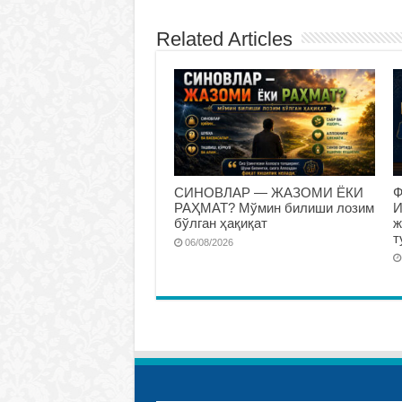
Related Articles
СИНОВЛАР — ЖАЗОМИ ЁКИ
Ф
РАҲМАТ? Мўмин билиши лозим
И
бўлган ҳақиқат
ж
т
06/08/2026