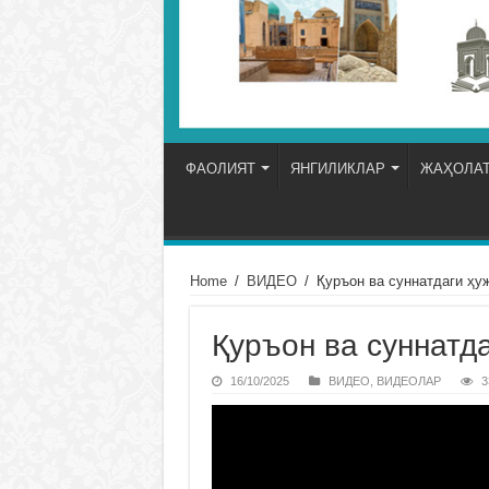
ФАОЛИЯТ
ЯНГИЛИКЛАР
ЖАҲОЛАТ
Home
/
ВИДЕО
/
Қуръон ва суннатдаги ҳу
Қуръон ва суннатд
16/10/2025
ВИДЕО
,
ВИДЕОЛАР
3