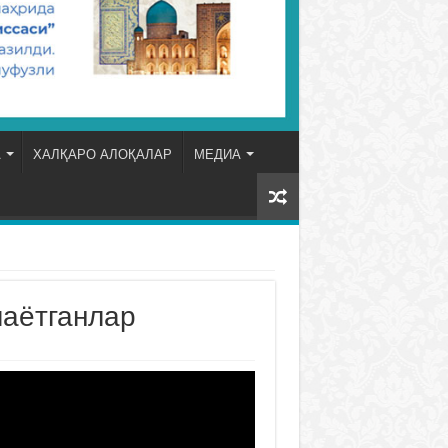
А
ХАЛҚАРО АЛОҚАЛАР
МЕДИА
лаётганлар