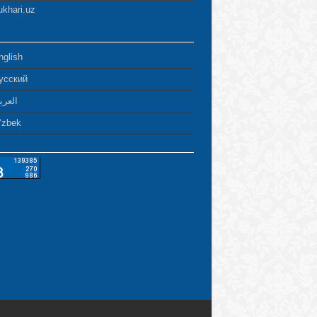
ukhari.uz
nglish
усский
العرب
ʻzbek