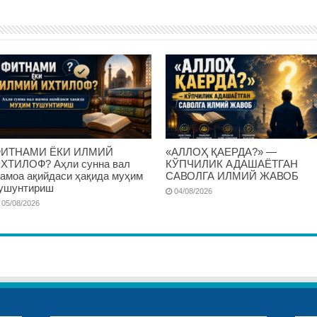
ИТНАМИ ЁКИ ИЛМИЙ
«АЛЛОҲ ҚАЕРДА?» —
ХТИЛОФ? Аҳли сунна вал
КЎПЧИЛИК АДАШАЁТГАН
амоа ақийдаси ҳақида муҳим
САВОЛГА ИЛМИЙ ЖАВОБ
ушунтириш
04/08/2026
05/08/2026