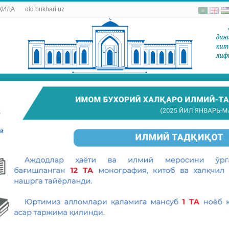
ҚИДА
old.bukhari.uz