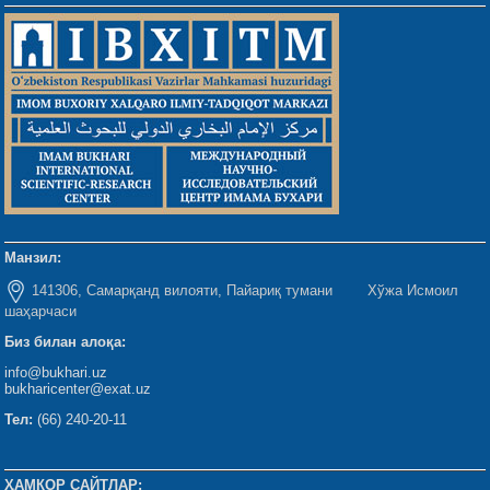
Манзил:
141306, Самарқанд вилояти, Пайариқ тумани Хўжа Исмоил
шаҳарчаси
Биз билан алоқа:
info@bukhari.uz
bukharicenter@exat.uz
Тел:
(66) 240-20-11
ҲАМКОР САЙТЛАР: