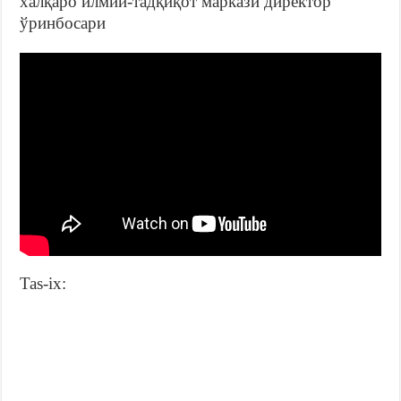
халқаро илмий-тадқиқот маркази директор
ўринбосари
Tas-ix: