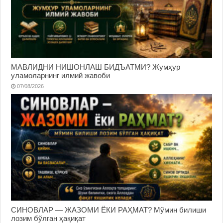
МАВЛИДНИ НИШОНЛАШ БИДЪАТМИ? Жумҳур
уламоларнинг илмий жавоби
07/08/2026
СИНОВЛАР — ЖАЗОМИ ЁКИ РАҲМАТ? Мўмин билиши
лозим бўлган ҳақиқат