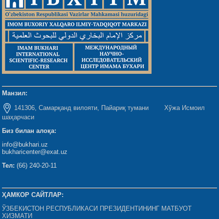
Манзил:
141306, Самарқанд вилояти, Пайариқ тумани Хўжа Исмоил
шаҳарчаси
Биз билан алоқа:
info@bukhari.uz
bukharicenter@exat.uz
Тел:
(66) 240-20-11
ҲАМКОР САЙТЛАР:
ЎЗБЕКИСТОН РЕСПУБЛИКАСИ ПРЕЗИДЕНТИНИНГ МАТБУОТ
ХИЗМАТИ