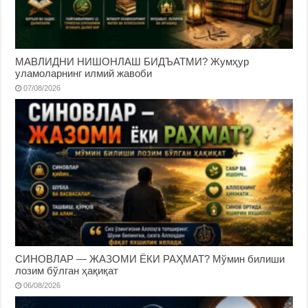
МАВЛИДНИ НИШОНЛАШ БИДЪАТМИ? Жумҳур
уламоларнинг илмий жавоби
07/08/2026
СИНОВЛАР — ЖАЗОМИ ЁКИ РАҲМАТ? Мўмин билиши
лозим бўлган ҳақиқат
06/08/2026