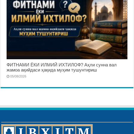
ФИТНАМИ ЁКИ ИЛМИЙ ИХТИЛОФ? Аҳли сунна вал
жамоа ақийдаси ҳақида муҳим тушунтириш
05/08/2026