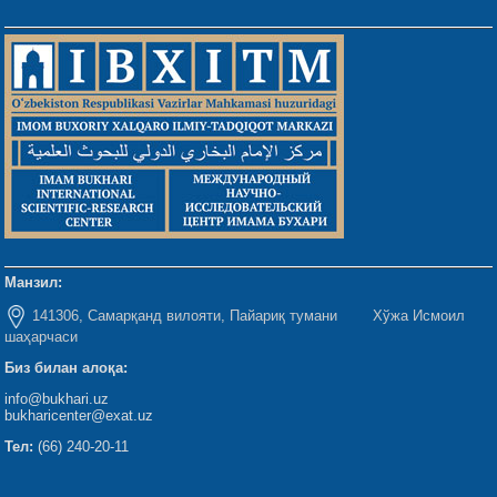
Манзил:
141306, Самарқанд вилояти, Пайариқ тумани Хўжа Исмоил
шаҳарчаси
Биз билан алоқа:
info@bukhari.uz
bukharicenter@exat.uz
Тел:
(66) 240-20-11