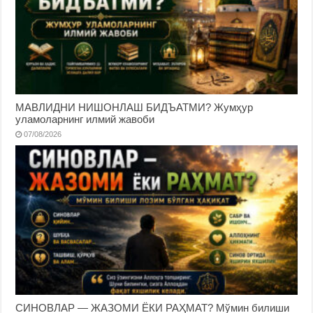
МАВЛИДНИ НИШОНЛАШ БИДЪАТМИ? Жумҳур
уламоларнинг илмий жавоби
07/08/2026
СИНОВЛАР — ЖАЗОМИ ЁКИ РАҲМАТ? Мўмин билиши