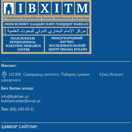
Манзил:
141306, Самарқанд вилояти, Пайариқ тумани Хўжа Исмоил
шаҳарчаси
Биз билан алоқа:
info@bukhari.uz
bukharicenter@exat.uz
Тел:
(66) 240-20-11
ҲАМКОР САЙТЛАР: