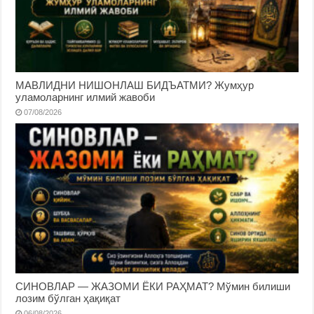
МАВЛИДНИ НИШОНЛАШ БИДЪАТМИ? Жумҳур
уламоларнинг илмий жавоби
07/08/2026
СИНОВЛАР — ЖАЗОМИ ЁКИ РАҲМАТ? Мўмин билиши
лозим бўлган ҳақиқат
06/08/2026