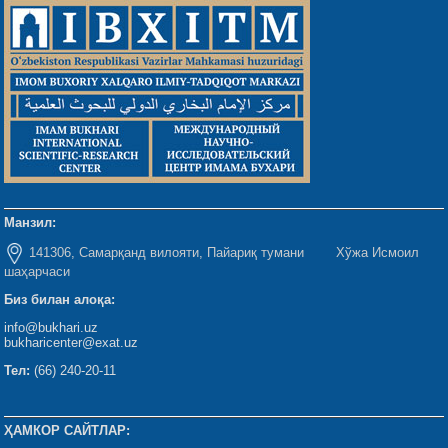
Манзил:
141306, Самарқанд вилояти, Пайариқ тумани Хўжа Исмоил
шаҳарчаси
Биз билан алоқа:
info@bukhari.uz
bukharicenter@exat.uz
Тел:
(66) 240-20-11
ҲАМКОР САЙТЛАР: