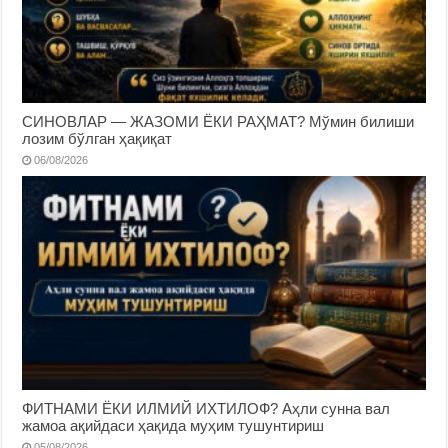
СИНОВЛАР — ЖАЗОМИ ЁКИ РАҲМАТ? Мўмин билиши
лозим бўлган ҳақиқат
06/08/2026
ФИТНАМИ ЁКИ ИЛМИЙ ИХТИЛОФ? Аҳли сунна вал
жамоа ақийдаси ҳақида муҳим тушунтириш
05/08/2026