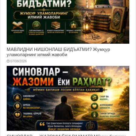
МАВЛИДНИ НИШОНЛАШ БИДЪАТМИ? Жумҳур
уламоларнинг илмий жавоби
07/08/2026