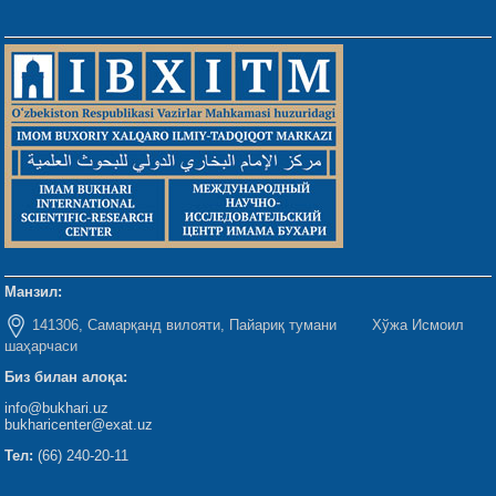
Манзил:
141306, Самарқанд вилояти, Пайариқ тумани Хўжа Исмоил
шаҳарчаси
Биз билан алоқа:
info@bukhari.uz
bukharicenter@exat.uz
Тел:
(66) 240-20-11