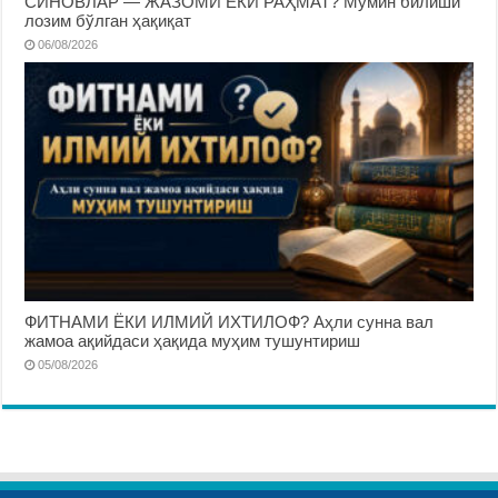
СИНОВЛАР — ЖАЗОМИ ЁКИ РАҲМАТ? Мўмин билиши
лозим бўлган ҳақиқат
06/08/2026
ФИТНАМИ ЁКИ ИЛМИЙ ИХТИЛОФ? Аҳли сунна вал
жамоа ақийдаси ҳақида муҳим тушунтириш
05/08/2026